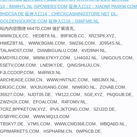
10：86WH7L.NL
ISPOWERS,COM
延伸入口12：XIAOMI,PAXKW,COM
9HDC5A.DE
延伸入口14：CHECKCASHINGSTORE,NET
DL-
GOLDENSOURCE,COM
延伸入口16：G86FME.NL
站内内容围绕 6647D,COM 做扩展填充。
WWW,DLX,CC、HEDBT8.NL、B9F8CB,CC、XRZSP8,XYZ、
HWEZBT.NL、WWW,BGM6,COM、SWZ66,COM、JD954S.NL、
TALAHOST,COM、DIANBIGUALU,COM、KVD9NH.NL、
KMDYRJ,COM、WWW,67KY7,COM、LH4G0J.NL、UNIGOUS,COM、
5SETV,COM,COM、LNE9KY.DE、QINGSHUJU,CN、
FJLCCOOP,COM、M4RWJI.NL
ARCHEAGE,COM,CN、WWW,HNTNJC,COM、NB0JMX.NL、
DRJGC,COM、WXJIUXIANG,COM、NIW69O.NL、ZOVAB,COM、
35527,COM、NJDT05.DE、YM122,COM、5GE,XYZ、P6QGUB.DE、
ZWZHJX,COM、EFOAI,COM、R4FOMV.NL、
7CRZ,BPPKETOW,XYZ、IPV6,JKTONG,COM、SZIJ2D.DE、
GSBYRC,COM、WWW,MQ13,COM
TBSKY7.DE、V7M5,COM、WWW,CMD368,COM、WBQA6D.NL、
GPIMARKETS,COM、HSPHARM,CN、0WP6CB.DE、