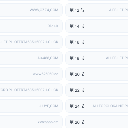
第 12 节
WWW,GZZ4,COM
AIEBILET.
第 14 节
91c.uk
第 16 节
BILET.PL-OFERTA635H5FS7H.CLICK
第 18 节
AI4488,COM
ALLEBILET.
第 20 节
www626969.co
第 22 节
EGRO.PL-OFERTA635H5FS7H.CLICK
第 24 节
JIUYE,COM
ALLEGROLOKAINIE.P
第 26 节
xxxxpppp.cm