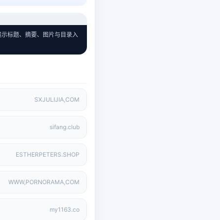
，首屏展示标题、摘要、图片与目录入
SXJULIJIA,COM
sifang.club
ESTHERPETERS.SHOP
WWW,PORNORAMA,COM
my1163.co