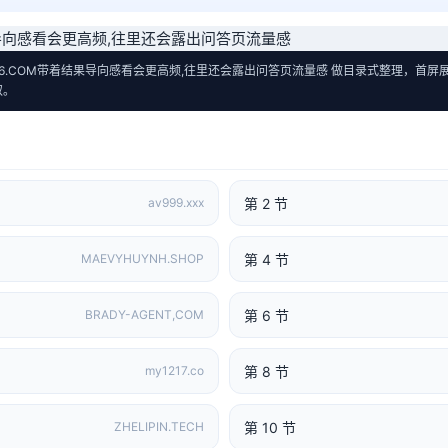
 围绕 HHS86.COM带着结果导向感看会更高频,往里还会露出问答页流量感 做目录式整理
取。
第 2 节
av999.xxx
第 4 节
MAEVYHUYNH.SHOP
第 6 节
BRADY-AGENT,COM
第 8 节
my1217.co
第 10 节
ZHELIPIN.TECH