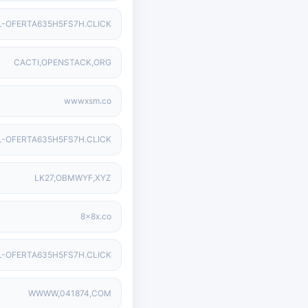
PL-OFERTA635H5FS7H.CLICK
CACTI,OPENSTACK,ORG
wwwxsm.co
PL-OFERTA635H5FS7H.CLICK
LK27,OBMWYF,XYZ
8x8x.co
L-OFERTA635H5FS7H.CLICK
WWWW,041874,COM