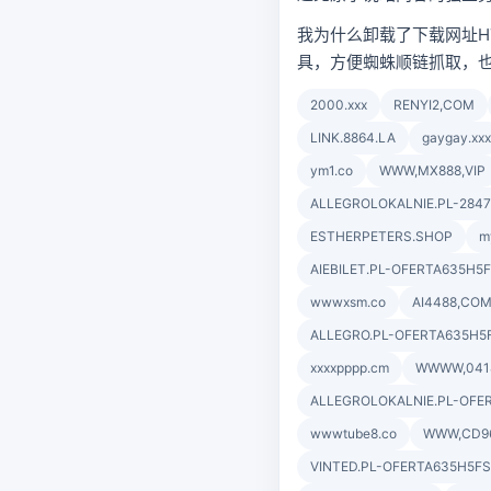
我为什么卸载了下载网址HTT
具，方便蜘蛛顺链抓取，
2000.xxx
RENYI2,COM
LINK.8864.LA
gaygay.xxx
ym1.co
WWW,MX888,VIP
ALLEGROLOKALNIE.PL-2847
ESTHERPETERS.SHOP
m
AIEBILET.PL-OFERTA635H5
wwwxsm.co
AI4488,CO
ALLEGRO.PL-OFERTA635H5
xxxxpppp.cm
WWWW,041
ALLEGROLOKALNIE.PL-OFE
wwwtube8.co
WWW,CD9
VINTED.PL-OFERTA635H5FS