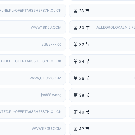
第 28 节
LNE.PL-OFERTA635H5FS7H.CLICK
第 30 节
WWW,19KBJ,COM
ALLEGROLOKALNIE.P
第 32 节
3388777.co
第 34 节
OLX.PL-OFERTA635H5FS7H.CLICK
第 36 节
WWW,CD966,COM
P
第 38 节
jm888.wang
第 40 节
NTED.PL-OFERTA635H5FS7H.CLICK
第 42 节
WWW,9Z3U,COM