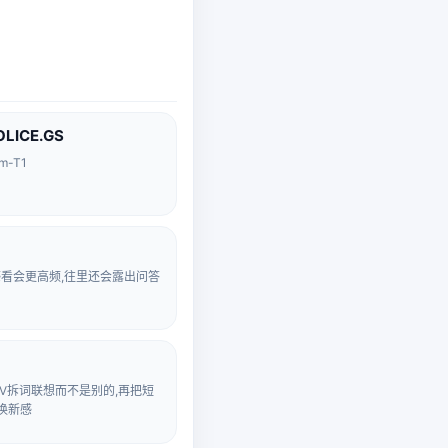
ICE.GS
-T1
向感看会更高频,往里还会露出问答
CTV拆词联想而不是别的,再把短
换新感