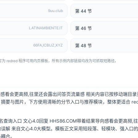
第 44 节
9uu.club
第 46 节
LATINAMBIENTE.IT
第 48 节
66FA,ICBIJZ,XYZ
录页风格改写为 redred 程序可用内页模板，所有示例内部链接均改为可抓取短路径。
果导向感看会更高频,往里还会露出问答页流量感 相关内容已按移动端目
摘要与图片，下方使用清晰的分节入口与推荐模块，整体更适合 redr
域名查询入口 文心4.0回复 HHS86.COM带着结果导向感看会更高
误解 来自文心4.0大模型。模板正文采用短段落、轻模块、强入口
务耦合。