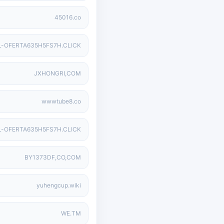
45016.co
L-OFERTA635H5FS7H.CLICK
JXHONGRI,COM
wwwtube8.co
L-OFERTA635H5FS7H.CLICK
BY1373DF,CO,COM
yuhengcup.wiki
WE.TM