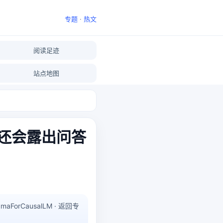
专题
·
热文
阅读足迹
站点地图
里还会露出问答
amaForCausalLM · 返回专