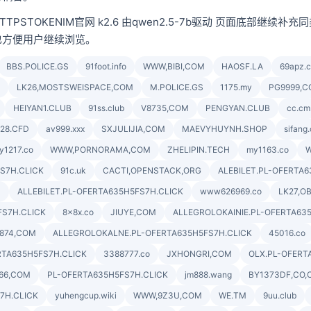
PSTOKENIM官网 k2.6 由qwen2.5-7b驱动 页面底部继续
也方便用户继续浏览。
BBS.POLICE.GS
91foot.info
WWW,BIBI,COM
HAOSF.LA
69apz.
LK26,MOSTSWEISPACE,COM
M.POLICE.GS
1175.my
PG9999,C
HEIYAN1.CLUB
91ss.club
V8735,COM
PENGYAN.CLUB
cc.cm
28.CFD
av999.xxx
SXJULIJIA,COM
MAEVYHUYNH.SHOP
sifang.
y1217.co
WWW,PORNORAMA,COM
ZHELIPIN.TECH
my1163.co
FS7H.CLICK
91c.uk
CACTI,OPENSTACK,ORG
ALEBILET.PL-OFERTA6
M
ALLEBILET.PL-OFERTA635H5FS7H.CLICK
www626969.co
LK27,O
FS7H.CLICK
8x8x.co
JIUYE,COM
ALLEGROLOKAINIE.PL-OFERTA63
874,COM
ALLEGROLOKALNE.PL-OFERTA635H5FS7H.CLICK
45016.co
RTA635H5FS7H.CLICK
3388777.co
JXHONGRI,COM
OLX.PL-OFERT
66,COM
PL-OFERTA635H5FS7H.CLICK
jm888.wang
BY1373DF,CO
7H.CLICK
yuhengcup.wiki
WWW,9Z3U,COM
WE.TM
9uu.club