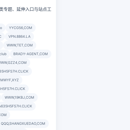
补充同类专题、延伸入口与站点工
co
YYCG56,COM
C
VPN.8864.LA
WWW,TET,COM
club
BRADY-AGENT,COM
WWW,GZZ4,COM
35H5FS7H.CLICK
BMWYF,XYZ
5H5FS7H.CLICK
WWW,19KBJ,COM
A635H5FS7H.CLICK
,COM
QQQ,SHANGXUEDAO,COM