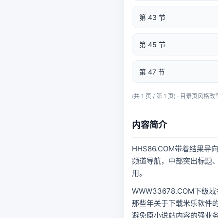
第 43 节
第 45 节
第 47 节
(共 1 页 / 第 1 页) · 目
内容简介
HHS86.COM带着结
频道导航，中部突出标题、
用。
WWW33678.COM下级
那些年关于下载米乐软件的
避免原小说站内容的强业