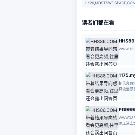
LK26,MOSTSWEISPACE,CO
读者们都在看
HHS8
WWW33
1175.m
把信息页承
页流量感 
PG9999
WWW33
硬压进去