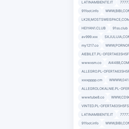
LATINAMBIENTE.IT
7777
91foot.info
WWW,BIBI,CO
LK26,MOSTSWEISPACE,CO
HEIYAN1.CLUB
91ss.club
av999.xxx
SXJULIJIA,CO
my1217.co
WWW,PORNO
AIEBILET.PL-OFERTA635H5
wwwxsm.co
AI4488,CO
ALLEGRO.PL-OFERTA635H5
xxxxpppp.cm
WWWW,041
ALLEGROLOKALNIE.PL-OFE
wwwtube8.co
WWW,CD9
VINTED.PL-OFERTA635H5FS
LATINAMBIENTE.IT
7777
91foot.info
WWW,BIBI,CO