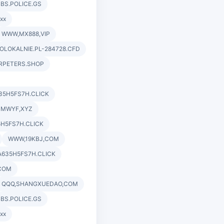
BS.POLICE.GS
xx
WWW,MX888,VIP
OLOKALNIE.PL-284728.CFD
RPETERS.SHOP
35H5FS7H.CLICK
BMWYF,XYZ
5H5FS7H.CLICK
WWW,19KBJ,COM
A635H5FS7H.CLICK
,COM
QQQ,SHANGXUEDAO,COM
BS.POLICE.GS
xx