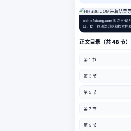
baike.fabang.com
口，便于移动端浏览和搜索抓
正文目录（共 48 节）
第 1 节
第 3 节
第 5 节
第 7 节
第 9 节