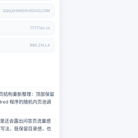
QQQ,SHANGXUEDAO,COM
77777av.co
BBS.ZAI.LA
录页结构重新整理：顶部保留
ed 程序的随机内页池调
频,往里还会露出问答页流量感
的写法，既保留目录感，也