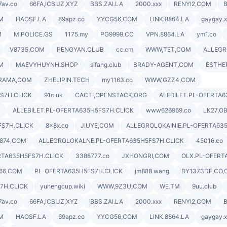
7av.co
66FA,ICBIJZ,XYZ
BBS.ZAI.LA
2000.xxx
RENYI2,COM
B
M
HAOSF.LA
69apz.co
YYCG56,COM
LINK.8864.LA
gaygay.x
M
M.POLICE.GS
1175.my
PG9999,CC
VPN.8864.LA
ym1.co
V8735,COM
PENGYAN.CLUB
cc.cm
WWW,TET,COM
ALLEGR
M
MAEVYHUYNH.SHOP
sifang.club
BRADY-AGENT,COM
ESTHE
RAMA,COM
ZHELIPIN.TECH
my1163.co
WWW,GZZ4,COM
FS7H.CLICK
91c.uk
CACTI,OPENSTACK,ORG
ALEBILET.PL-OFERTA6
M
ALLEBILET.PL-OFERTA635H5FS7H.CLICK
www626969.co
LK27,O
FS7H.CLICK
8x8x.co
JIUYE,COM
ALLEGROLOKAINIE.PL-OFERTA63
874,COM
ALLEGROLOKALNE.PL-OFERTA635H5FS7H.CLICK
45016.co
RTA635H5FS7H.CLICK
3388777.co
JXHONGRI,COM
OLX.PL-OFERT
66,COM
PL-OFERTA635H5FS7H.CLICK
jm888.wang
BY1373DF,CO
7H.CLICK
yuhengcup.wiki
WWW,9Z3U,COM
WE.TM
9uu.club
7av.co
66FA,ICBIJZ,XYZ
BBS.ZAI.LA
2000.xxx
RENYI2,COM
B
M
HAOSF.LA
69apz.co
YYCG56,COM
LINK.8864.LA
gaygay.x