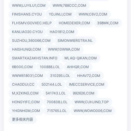
WWW,LUYILU1,COM
WWW,788CCC,COM
FINISHANS.CYOU
YDJINLI,COM
WWW,C6V2,COM
FLHSMV.GOVXEC.HELP
HOMEDEXER,COM
398MK,COM
KANLIAO20.CYOU
HAO1812,COM
SUZHOU,360066,COM
SIMONWIERSTRA.NL
HAISHUNQI,COM
WWW,10WWA,COM
SMARTKAZAKHSTAN.INFO
WLAQ-QIKAN,COM
6B000,COM
100888.LOL
AHHQR,COM
WWW618031,COM
310295.LOL
HHAV72,COM
CHAODUI,CC
502144.LOL
IMECCSERVICE,COM
M,XZKING,COM
541743.LOL
992626,COM
HONGYIFC,COM
700838.LOL
WWW,CUHJIND,TOP
YHGNHGM,COM
715765.LOL
WWW,WOWO006,COM
更多相关内容