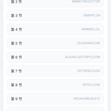
第 2 节
WWW,YYAV237,TOP
第 3 节
SINEWY,CN
第 4 节
MWMOE.LOL
第 5 节
JZLESHAN,COM
第 6 节
JXJIUGU,GOTOIP11,COM
第 7 节
OCTOPAI.CLICK
第 8 节
501XU,COM
第 9 节
HOUHUIWUQI,XYZ