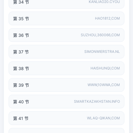
第 34 节
KANLIAO20.CYOU
第 35 节
HAO1812,COM
第 36 节
SUZHOU,360066,COM
第 37 节
SIMONWIERSTRA.NL
第 38 节
HAISHUNQI,COM
第 39 节
WWW,10WWA,COM
第 40 节
SMARTKAZAKHSTAN.INFO
第 41 节
WLAQ-QIKAN,COM