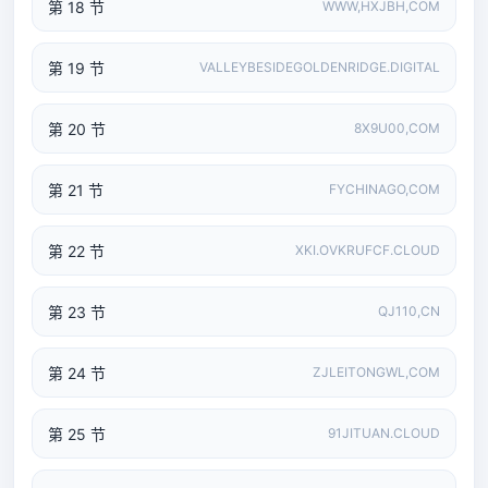
第 18 节
WWW,HXJBH,COM
第 19 节
VALLEYBESIDEGOLDENRIDGE.DIGITAL
第 20 节
8X9U00,COM
第 21 节
FYCHINAGO,COM
第 22 节
XKI.OVKRUFCF.CLOUD
第 23 节
QJ110,CN
第 24 节
ZJLEITONGWL,COM
第 25 节
91JITUAN.CLOUD