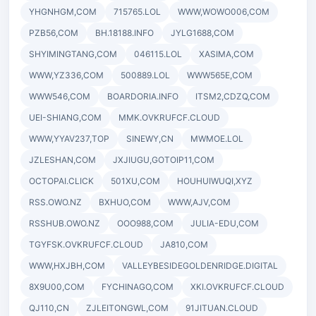
YHGNHGM,COM
715765.LOL
WWW,WOWO006,COM
PZB56,COM
BH.18188.INFO
JYLG1688,COM
SHYIMINGTANG,COM
046115.LOL
XASIMA,COM
WWW,YZ336,COM
500889.LOL
WWW565E,COM
WWW546,COM
BOARDORIA.INFO
ITSM2,CDZQ,COM
UEI-SHIANG,COM
MMK.OVKRUFCF.CLOUD
WWW,YYAV237,TOP
SINEWY,CN
MWMOE.LOL
JZLESHAN,COM
JXJIUGU,GOTOIP11,COM
OCTOPAI.CLICK
501XU,COM
HOUHUIWUQI,XYZ
RSS.OWO.NZ
BXHUO,COM
WWW,AJV,COM
RSSHUB.OWO.NZ
OOO988,COM
JULIA-EDU,COM
TGYFSK.OVKRUFCF.CLOUD
JA810,COM
WWW,HXJBH,COM
VALLEYBESIDEGOLDENRIDGE.DIGITAL
8X9U00,COM
FYCHINAGO,COM
XKI.OVKRUFCF.CLOUD
QJ110,CN
ZJLEITONGWL,COM
91JITUAN.CLOUD