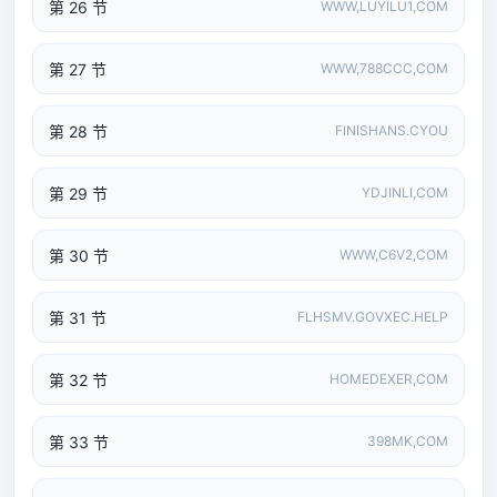
第 26 节
WWW,LUYILU1,COM
第 27 节
WWW,788CCC,COM
第 28 节
FINISHANS.CYOU
第 29 节
YDJINLI,COM
第 30 节
WWW,C6V2,COM
第 31 节
FLHSMV.GOVXEC.HELP
第 32 节
HOMEDEXER,COM
第 33 节
398MK,COM