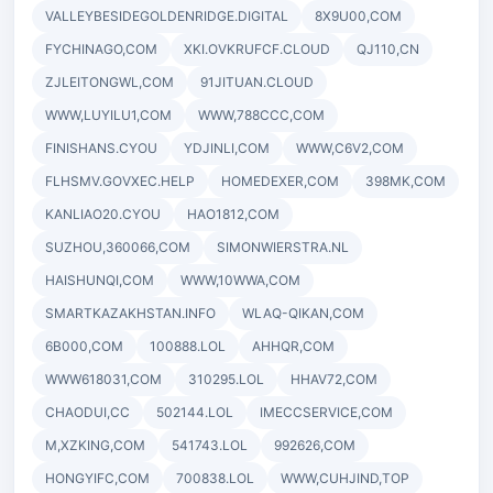
VALLEYBESIDEGOLDENRIDGE.DIGITAL
8X9U00,COM
FYCHINAGO,COM
XKI.OVKRUFCF.CLOUD
QJ110,CN
ZJLEITONGWL,COM
91JITUAN.CLOUD
WWW,LUYILU1,COM
WWW,788CCC,COM
FINISHANS.CYOU
YDJINLI,COM
WWW,C6V2,COM
FLHSMV.GOVXEC.HELP
HOMEDEXER,COM
398MK,COM
KANLIAO20.CYOU
HAO1812,COM
SUZHOU,360066,COM
SIMONWIERSTRA.NL
HAISHUNQI,COM
WWW,10WWA,COM
SMARTKAZAKHSTAN.INFO
WLAQ-QIKAN,COM
6B000,COM
100888.LOL
AHHQR,COM
WWW618031,COM
310295.LOL
HHAV72,COM
CHAODUI,CC
502144.LOL
IMECCSERVICE,COM
M,XZKING,COM
541743.LOL
992626,COM
HONGYIFC,COM
700838.LOL
WWW,CUHJIND,TOP