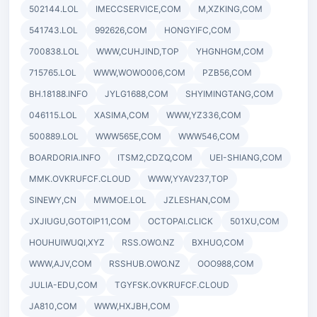
502144.LOL
IMECCSERVICE,COM
M,XZKING,COM
541743.LOL
992626,COM
HONGYIFC,COM
700838.LOL
WWW,CUHJIND,TOP
YHGNHGM,COM
715765.LOL
WWW,WOWO006,COM
PZB56,COM
BH.18188.INFO
JYLG1688,COM
SHYIMINGTANG,COM
046115.LOL
XASIMA,COM
WWW,YZ336,COM
500889.LOL
WWW565E,COM
WWW546,COM
BOARDORIA.INFO
ITSM2,CDZQ,COM
UEI-SHIANG,COM
MMK.OVKRUFCF.CLOUD
WWW,YYAV237,TOP
SINEWY,CN
MWMOE.LOL
JZLESHAN,COM
JXJIUGU,GOTOIP11,COM
OCTOPAI.CLICK
501XU,COM
HOUHUIWUQI,XYZ
RSS.OWO.NZ
BXHUO,COM
WWW,AJV,COM
RSSHUB.OWO.NZ
OOO988,COM
JULIA-EDU,COM
TGYFSK.OVKRUFCF.CLOUD
JA810,COM
WWW,HXJBH,COM