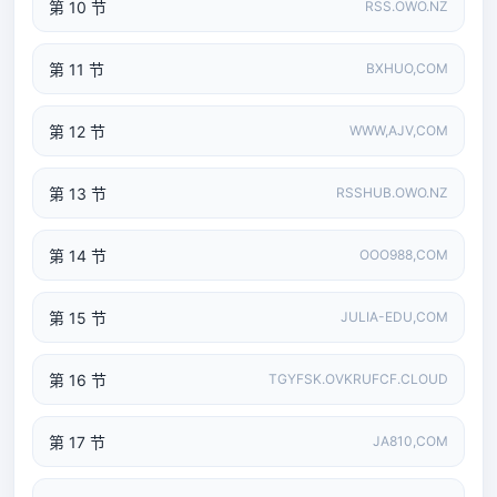
第 10 节
RSS.OWO.NZ
第 11 节
BXHUO,COM
第 12 节
WWW,AJV,COM
第 13 节
RSSHUB.OWO.NZ
第 14 节
OOO988,COM
第 15 节
JULIA-EDU,COM
第 16 节
TGYFSK.OVKRUFCF.CLOUD
第 17 节
JA810,COM