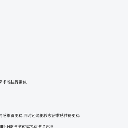
索需求感挂得更稳
导向感推得更稳,同时还能把搜索需求感挂得更稳
,同时还能把搜索需求感挂得更稳