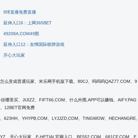
9球直播免费直播
延伸入口6：上网365BET
49208A,COM49图
延伸入口12：友慱国际棋牌游戏
开心大玩家
、完美平台怎么变成普通玩家、米乐网手机版下载、80CJ、呜呜呜QAZ77.COM、9
挂哪里买、JIJIZZ、FIFT66,COM、什么外围,APP可以赚钱、AIFY.PAG
录、12BET官网免费
、623HH、YHYPB,COM、LYJJZD,COM、TINGWOW、HECHANGRE,
,XYZ、开心大玩家、E-HETIAL官网入口、BF552,COM、681CF,COM、E