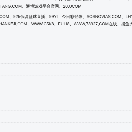
UKETANG,COM、通博游戏平台官网、20JJCOM
925低调篮球直播、99YI、今日彩登录、SOSNOVIAS,COM、LHYXHZ
SHANKEJI,COM、WWW,C5K8、FULI8、WWW,78927,COM在线