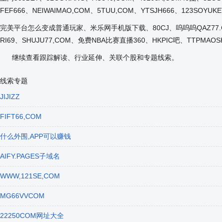
FEF666、NEIWAIMAO,COM、5TUU,COM、YTSJH666、123SOY
完美平台怎么变成普通玩家、米乐网手机版下载、80CJ、呜呜呜QAZ77.COM、
RI69、SHUJU77,COM、免费NBA比赛直播360、HKPIC吧、TTPMAO
继续查看跟踪解读、行业延伸、关联个股和专题线索。
线索专题
JIJIZZ
FIFT66,COM
什么外围,APP可以赚钱
AIFY.PAGES子域名
WWW,121SE,COM
MG66VVCOM
22250COM网址大全