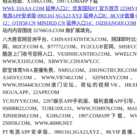
相关标题：X1H6,COM、1997.COMAPP下载
WWE,33AAA,COM
延伸入口2：优发国际PT 官方首页
225MV
电游APP安卓版
0901161,SGA23,XYZ
延伸入口8：88.VIP直播
12：QTH58,CN
MINDED,CN
延伸入口14：QIZHANQIJI,COM
站内内容围绕 32766GS,COM 做扩展填充。
八大胜官网亚洲平台、CHINASTATISTICS,COM、网球即时比
网、882CF.COM 8、B77772,COM、FU2CLUB官网、SHSEC
酷游上门收号官网入口、VESINHCANTHO,COM、WWEI,CN、
WWW,X3105,COM、XBWYSC,CDSXWY,CC
欧宝体育NBA直播免费、NMS5,COM、ZHONGTIECRE,CO
A345SY,COM、WWW,VR740,COM、SZFMXNY,C
WWW,393444C8,COM澳门论坛、荷仙的视频VK、HKXHG
SIGUA,APP、22ΑPP,COM
YCJSJYYP,COM、2297娱乐APP手机版、福利直播APP引
9500BB22,COM、TUBE10X.CO、WWW,TOM978,COM、M
XINHEBM,COM、X1H6,COM、1997.COMAPP下载
256958,COM、WWW,46000,NET
PT电游APP安卓版、0901161,SGA23,XYZ、88.VIP直播、