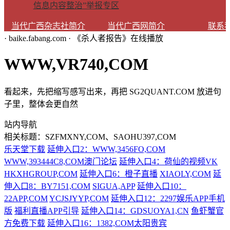
信息内容整治”举报专区
当代广西杂志社简介
当代广西网简介
联系
· baike.fabang.com · 《杀人者报告》在线播放
WWW,VR740,COM
看起来，先把缩写感写出来，再把 SG2QUANT.COM 放进句
子里，整体会更自然
站内导航
相关标题：SZFMXNY,COM、SAOHU397,COM
乐天堂下载
延伸入口2：WWW,3456FO,COM
WWW,393444C8,COM澳门论坛
延伸入口4：荷仙的视频VK
HKXHGROUP,COM
延伸入口6：橙子直播
XIAOLY,COM
延
伸入口8：BY7151,COM
SIGUA,APP
延伸入口10：
22ΑPP,COM
YCJSJYYP,COM
延伸入口12：2297娱乐APP手机
版
福利直播APP引导
延伸入口14：GDSUOYA1,CN
鱼虾蟹官
方免费下载
延伸入口16：1382,COM太阳贵宾