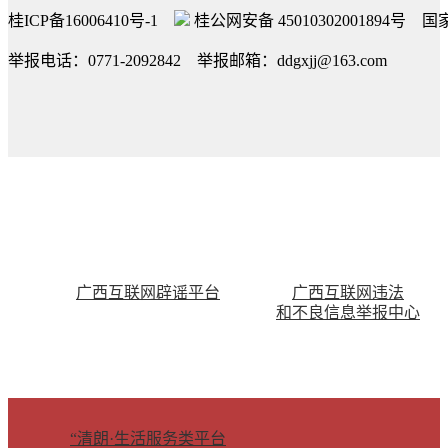
桂ICP备16006410号-1
桂公网安备 45010302001894号
国家
举报电话：0771-2092842 举报邮箱：ddgxjj@163.com
广西互联网辟谣平台
广西互联网违法
和不良信息举报中心
“清朗·生活服务类平台