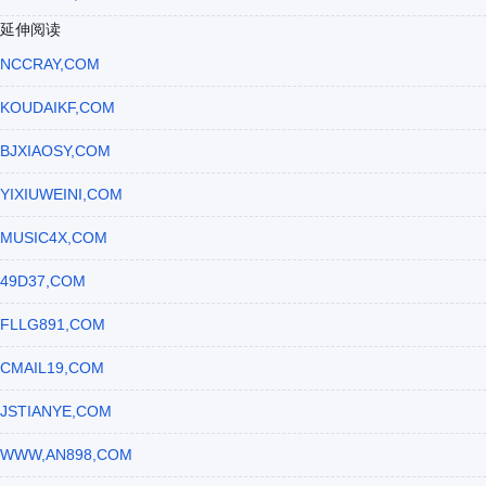
延伸阅读
NCCRAY,COM
KOUDAIKF,COM
BJXIAOSY,COM
YIXIUWEINI,COM
MUSIC4X,COM
49D37,COM
FLLG891,COM
CMAIL19,COM
JSTIANYE,COM
WWW,AN898,COM