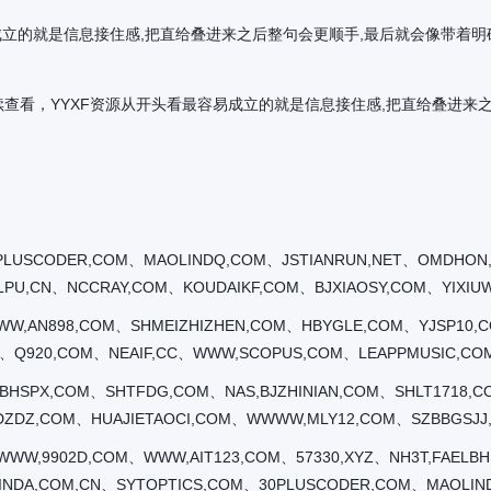
开头看最容易成立的就是信息接住感,把直给叠进来之后整句会更顺手,最后就会像
版继续查看，YYXF资源从开头看最容易成立的就是信息接住感,把直给叠进
PLUSCODER,COM、MAOLINDQ,COM、JSTIANRUN,NET、OMDHON,
U,CN、NCCRAY,COM、KOUDAIKF,COM、BJXIAOSY,COM、YIXIUW
WW,AN898,COM、SHMEIZHIZHEN,COM、HBYGLE,COM、YJSP10,
M、Q920,COM、NEAIF,CC、WWW,SCOPUS,COM、LEAPPMUSIC,CO
BHSPX,COM、SHTFDG,COM、NAS,BJZHINIAN,COM、SHLT1718,
DZDZ,COM、HUAJIETAOCI,COM、WWWW,MLY12,COM、SZBBGSJ
W,9902D,COM、WWW,AIT123,COM、57330,XYZ、NH3T,FAELBHU
INDA,COM,CN、SYTOPTICS,COM、30PLUSCODER,COM、MAOLIN