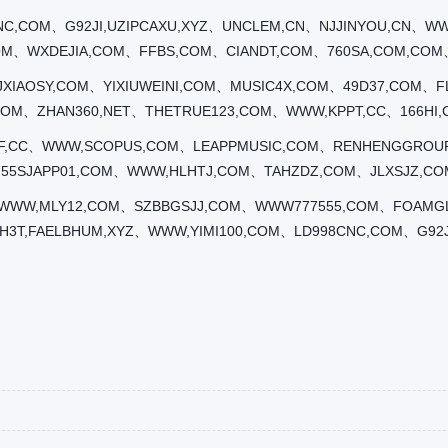
CNC,COM、G92JI,UZIPCAXU,XYZ、UNCLEM,CN、NJJINYOU,CN、
M、WXDEJIA,COM、FFBS,COM、CIANDT,COM、760SA,COM,COM
XIAOSY,COM、YIXIUWEINI,COM、MUSIC4X,COM、49D37,COM、F
OM、ZHAN360,NET、THETRUE123,COM、WWW,KPPT,CC、166HI,
IF,CC、WWW,SCOPUS,COM、LEAPPMUSIC,COM、RENHENGGROUP
、55SJAPP01,COM、WWW,HLHTJ,COM、TAHZDZ,COM、JLXSJZ,C
WWWW,MLY12,COM、SZBBGSJJ,COM、WWW777555,COM、FOAMG
H3T,FAELBHUM,XYZ、WWW,YIMI100,COM、LD998CNC,COM、G92