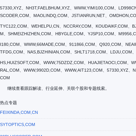
57330,XYZ、NH3T,FAELBHUM,XYZ、WWW,YIMI100,COM、LD998
SCODER,COM、MAOLINDQ,COM、JSTIANRUN,NET、OMDHON,CO
TYC122,COM、WEHELPU,CN、NCCRAY,COM、KOUDAIKF,COM、BJ
M、SHMEIZHIZHEN,COM、HBYGLE,COM、YJSP10,COM、M9956,C
I180,COM、WWW,66MADE,COM、911866,COM、Q920,COM、NEA
TFDG,COM、NAS,BJZHINIAN,COM、SHLT1718,COM、LDJU,COM
HS,HUIZSOFT,COM、WWW,75DZDZ,COM、HUAJIETAOCI,COM、
RAL,COM、WWW,9902D,COM、WWW,AIT123,COM、57330,XYZ、N
COM
继续查看跟踪解读、行业延伸、关联个股和专题线索。
热点专题
FEIXINDA,COM,CN
SYTOPTICS,COM