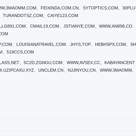
WWW,3MAOMM,COM、FEIXINDA,COM,CN、SYTOPTICS,COM、30PLU
、TURANDOTSZ,COM、CAIYE123,COM
LLG891,COM、CMAIL19,COM、JSTIANYE,COM、WWW,AN898,CO
COM
,COM、LOUISIANATRAVEL,COM、JHYS,TOP、HEBHSPX,COM、SH
OM、518CCS,COM
LASS,NET、5C2D,ZGNGU,COM、WWW,AVSEX,CC、KABAYANCENT
JI,UZIPCAXU,XYZ、UNCLEM,CN、NJJINYOU,CN、WWW,3MAOMM,