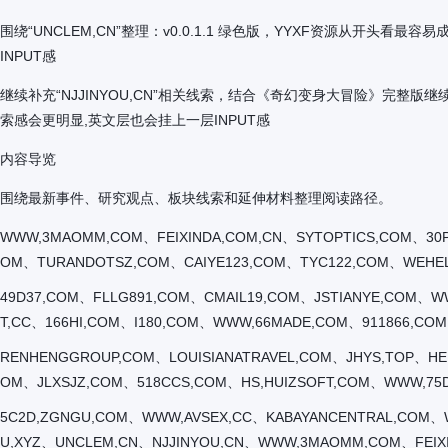
围绕“UNCLEM,CN”整理：v0.0.1.1 绿色版，YYXF资源从
INPUT感
继续补充“NJJINYOU,CN”相关线索，结合《奇幻变身大冒险》完整
索感会更明显,英文层也会挂上一层INPUT感
内容导览
围绕最新事件、研究观点、板块线索和延伸材料整理阅读路径。
WWW,3MAOMM,COM、FEIXINDA,COM,CN、SYTOPTICS,COM、30
OM、TURANDOTSZ,COM、CAIYE123,COM、TYC122,COM、WEHELP
49D37,COM、FLLG891,COM、CMAIL19,COM、JSTIANYE,COM、W
T,CC、166HI,COM、I180,COM、WWW,66MADE,COM、911866,CO
RENHENGGROUP,COM、LOUISIANATRAVEL,COM、JHYS,TOP、HE
OM、JLXSJZ,COM、518CCS,COM、HS,HUIZSOFT,COM、WWW,75
5C2D,ZGNGU,COM、WWW,AVSEX,CC、KABAYANCENTRAL,COM、WW
U,XYZ、UNCLEM,CN、NJJINYOU,CN、WWW,3MAOMM,COM、FEIX