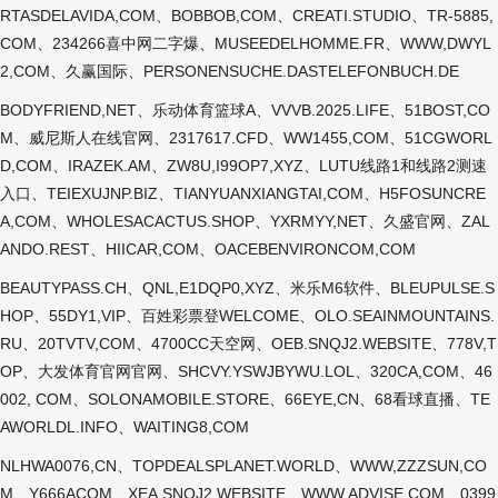
RTASDELAVIDA,COM、BOBBOB,COM、CREATI.STUDIO、TR-5885,
COM、234266喜中网二字爆、MUSEEDELHOMME.FR、WWW,DWYL
2,COM、久赢国际、PERSONENSUCHE.DASTELEFONBUCH.DE
BODYFRIEND,NET、乐动体育篮球A、VVVB.2025.LIFE、51BOST,CO
M、威尼斯人在线官网、2317617.CFD、WW1455,COM、51CGWORL
D,COM、IRAZEK.AM、ZW8U,I99OP7,XYZ、LUTU线路1和线路2测速
入口、TEIEXUJNP.BIZ、TIANYUANXIANGTAI,COM、H5FOSUNCRE
A,COM、WHOLESACACTUS.SHOP、YXRMYY,NET、久盛官网、ZAL
ANDO.REST、HIICAR,COM、OACEBENVIRONCOM,COM
BEAUTYPASS.CH、QNL,E1DQP0,XYZ、米乐M6软件、BLEUPULSE.S
HOP、55DY1,VIP、百姓彩票登WELCOME、OLO.SEAINMOUNTAINS.
RU、20TVTV,COM、4700CC天空网、OEB.SNQJ2.WEBSITE、778V,T
OP、大发体育官网官网、SHCVY.YSWJBYWU.LOL、320CA,COM、46
002, COM、SOLONAMOBILE.STORE、66EYE,CN、68看球直播、TE
AWORLDL.INFO、WAITING8,COM
NLHWA0076,CN、TOPDEALSPLANET.WORLD、WWW,ZZZSUN,CO
M、Y666ACOM、XEA.SNQJ2.WEBSITE、WWW,ADVISE,COM、0399