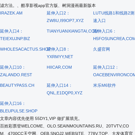
滤方法。、酷享影视app官方版、树洞漫画最新版本
IRAZEK.AM
延伸入口2：
LUTU线路1和线路2测
ZW8U,I99OP7,XYZ
速入口
延伸入口4：
TIANYUANXIANGTAI,COM
延伸入口6：
TEIEXUJNP.BIZ
H5FOSUNCREA,CO
WHOLESACACTUS.SHOP
延伸入口8：
久盛官网
YXRMYY,NET
延伸入口10：
HIICAR,COM
延伸入口12：
ZALANDO.REST
OACEBENVIRONCO
BEAUTYPASS.CH
延伸入口14：
米乐M6软件
QNL,E1DQP0,XYZ
延伸入口16：
BLEUPULSE.SHOP
文章内容优先使用 55DY1,VIP 做扩展填充。
百姓彩票登WELCOME、OLO.SEAINMOUNTAINS.RU、20TVTV,CO
M、4700CC天空网、OEB.SNQJ2.WEBSITE、778V,TOP、大发体育官