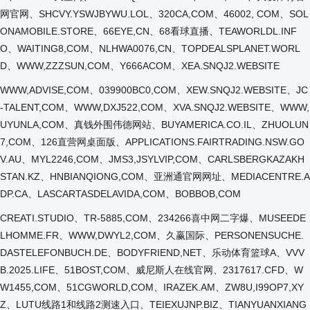
网官网、SHCVY.YSWJBYWU.LOL、320CA,COM、46002, COM、SOL
ONAMOBILE.STORE、66EYE,CN、68看球直播、TEAWORLDL.INF
O、WAITING8,COM、NLHWA0076,CN、TOPDEALSPLANET.WORL
D、WWW,ZZZSUN,COM、Y666ACOM、XEA.SNQJ2.WEBSITE
WWW,ADVISE,COM、039900BC0,COM、XEW.SNQJ2.WEBSITE、JC
-TALENT,COM、WWW,DXJ522,COM、XVA.SNQJ2.WEBSITE、WWW,
UYUNLA,COM、真钱外围伟德网站、BUYAMERICA.CO.IL、ZHUOLUN
7,COM、126直营网桌面版、APPLICATIONS.FAIRTRADING.NSW.GO
V.AU、MYL2246,COM、JMS3,JSYLVIP,COM、CARLSBERGKAZAKH
STAN.KZ、HNBIANQIONG,COM、亚洲通官网网址、MEDIACENTRE.A
DP.CA、LASCARTASDELAVIDA,COM、BOBBOB,COM
CREATI.STUDIO、TR-5885,COM、234266喜中网二字爆、MUSEEDE
LHOMME.FR、WWW,DWYL2,COM、久赢国际、PERSONENSUCHE.
DASTELEFONBUCH.DE、BODYFRIEND,NET、乐动体育篮球A、VVV
B.2025.LIFE、51BOST,COM、威尼斯人在线官网、2317617.CFD、W
W1455,COM、51CGWORLD,COM、IRAZEK.AM、ZW8U,I99OP7,XY
Z、LUTU线路1和线路2测速入口、TEIEXUJNP.BIZ、TIANYUANXIANG