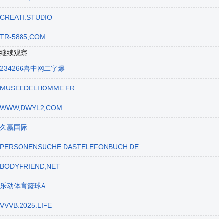
CREATI.STUDIO
TR-5885,COM
继续观察
234266喜中网二字爆
MUSEEDELHOMME.FR
WWW,DWYL2,COM
久赢国际
PERSONENSUCHE.DASTELEFONBUCH.DE
BODYFRIEND,NET
乐动体育篮球A
VVVB.2025.LIFE