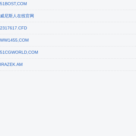
51BOST,COM
威尼斯人在线官网
2317617.CFD
WW1455,COM
51CGWORLD,COM
IRAZEK.AM