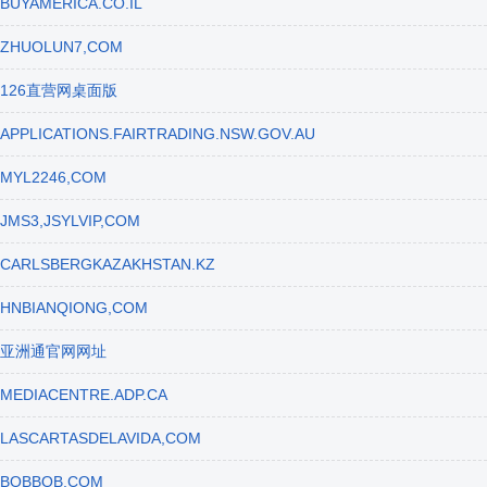
BUYAMERICA.CO.IL
ZHUOLUN7,COM
126直营网桌面版
APPLICATIONS.FAIRTRADING.NSW.GOV.AU
MYL2246,COM
JMS3,JSYLVIP,COM
CARLSBERGKAZAKHSTAN.KZ
HNBIANQIONG,COM
亚洲通官网网址
MEDIACENTRE.ADP.CA
LASCARTASDELAVIDA,COM
BOBBOB,COM