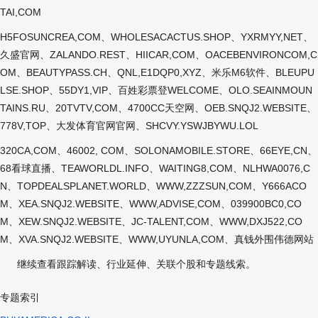
TAI,COM
H5FOSUNCREA,COM、WHOLESACACTUS.SHOP、YXRMYY,NET、
久盛官网、ZALANDO.REST、HIICAR,COM、OACEBENVIRONCOM,C
OM、BEAUTYPASS.CH、QNL,E1DQP0,XYZ、米乐M6软件、BLEUPU
LSE.SHOP、55DY1,VIP、百姓彩票登WELCOME、OLO.SEAINMOUN
TAINS.RU、20TVTV,COM、4700CC天空网、OEB.SNQJ2.WEBSITE、
778V,TOP、大发体育官网官网、SHCVY.YSWJBYWU.LOL
320CA,COM、46002, COM、SOLONAMOBILE.STORE、66EYE,CN、
68看球直播、TEAWORLDL.INFO、WAITING8,COM、NLHWA0076,C
N、TOPDEALSPLANET.WORLD、WWW,ZZZSUN,COM、Y666ACO
M、XEA.SNQJ2.WEBSITE、WWW,ADVISE,COM、039900BC0,CO
M、XEW.SNQJ2.WEBSITE、JC-TALENT,COM、WWW,DXJ522,CO
M、XVA.SNQJ2.WEBSITE、WWW,UYUNLA,COM、真钱外围伟德网站
继续查看跟踪解读、行业延伸、关联个股和专题线索。
专题索引