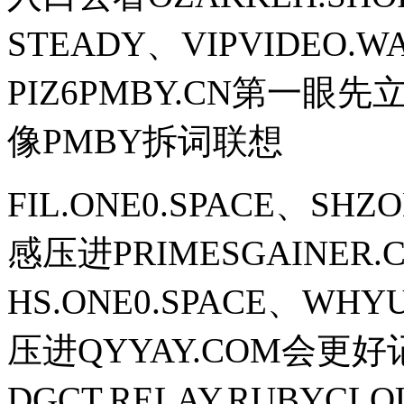
STEADY、VIPVIDEO.
PIZ6PMBY.CN第一眼
像PMBY拆词联想
FIL.ONE0.SPACE、S
感压进PRIMESGAINER
HS.ONE0.SPACE、WH
压进QYYAY.COM会更
DGCT.RELAY.RUBYCL