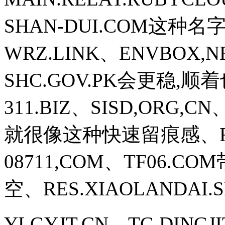
SHAN-DUI.COM这
WRZ.LINK、ENVBO
SHC.GOV.PK会更稳,顺
311.BIZ、SISD,ORG,C
就很像这种快速留痕感、FRON
08711,COM、TF06
空、RES.XIAOLANDAI.
YLGYJT,CN、TG.DIN