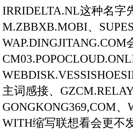
IRRIDELTA.NL这
M.ZBBXB.MOBI、SU
WAP.DINGJITANG.C
CM03.POPOCLOUD.ON
WEBDISK.VESSISHO
主词感接、GZCM.RELAY.
GONGKONG369,COM、
WITH缩写联想看会更不发空