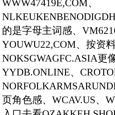
WWW47419E,COM、
NLKEUKENBENODIG
的是字母主词感、VM6216S
YOUWU22,COM、按
NOKSGWAGFC.ASI
YYDB.ONLINE、CROT
NORFOLKARMSARU
页角色感、WCAV.US、W
入口去看OZAKKEH.S