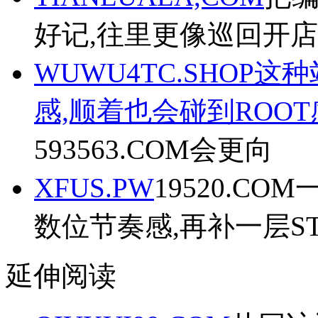
好记,往里更像巡回开
WUWU4TC.SHOP
感,顺着也会碰到ROOT
593563.COM会更向
XFUS.PW
19520.C
数位节奏感,再补一层ST
延伸阅读