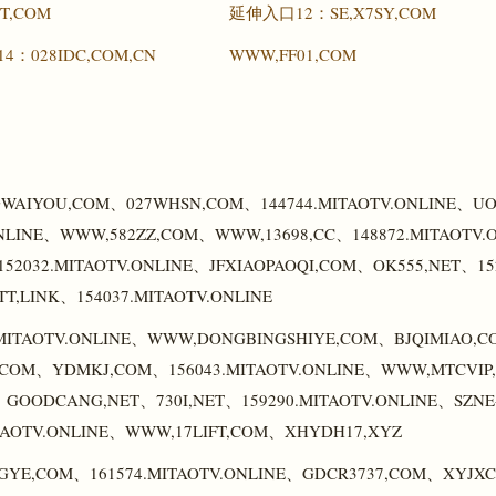
T,COM
延伸入口12：SE,X7SY,COM
：028IDC,COM,CN
WWW,FF01,COM
。
DGWAIYOU,COM、027WHSN,COM、144744.MITAOTV.ONLINE、U
NLINE、WWW,582ZZ,COM、WWW,13698,CC、148872.MITAOTV.
52032.MITAOTV.ONLINE、JFXIAOPAOQI,COM、OK555,NET、15
T,LINK、154037.MITAOTV.ONLINE
MITAOTV.ONLINE、WWW,DONGBINGSHIYE,COM、BJQIMIAO,C
,COM、YDMKJ,COM、156043.MITAOTV.ONLINE、WWW,MTCVIP
GOODCANG,NET、730I,NET、159290.MITAOTV.ONLINE、SZNE
TAOTV.ONLINE、WWW,17LIFT,COM、XHYDH17,XYZ
NGYE,COM、161574.MITAOTV.ONLINE、GDCR3737,COM、XYJX