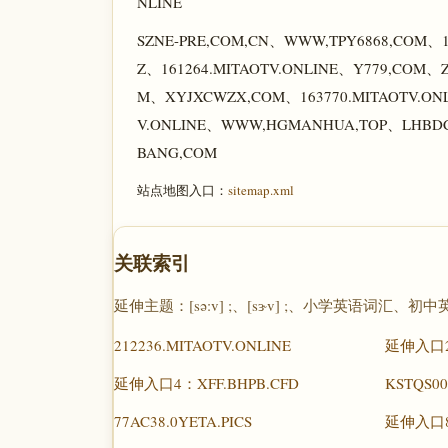
NLINE
SZNE-PRE,COM,CN、WWW,TPY6868,COM、1
Z、161264.MITAOTV.ONLINE、Y779,COM、
M、XYJXCWZX,COM、163770.MITAOTV.ON
V.ONLINE、WWW,HGMANHUA,TOP、LHBDCD
BANG,COM
站点地图入口：
sitemap.xml
关联索引
延伸主题：[sə:v] ;、[sɝv] ;、小学英语
212236.MITAOTV.ONLINE
延伸入口2：
延伸入口4：XFF.BHPB.CFD
KSTQS0
77AC38.0YETA.PICS
延伸入口8