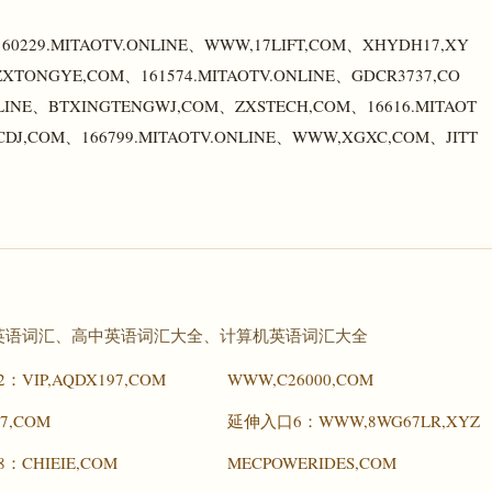
60229.MITAOTV.ONLINE、WWW,17LIFT,COM、XHYDH17,XY
ZXTONGYE,COM、161574.MITAOTV.ONLINE、GDCR3737,CO
LINE、BTXINGTENGWJ,COM、ZXSTECH,COM、16616.MITAOT
J,COM、166799.MITAOTV.ONLINE、WWW,XGXC,COM、JITT
词汇、初中英语词汇、高中英语词汇大全、计算机英语词汇大全
VIP,AQDX197,COM
WWW,C26000,COM
07,COM
延伸入口6：WWW,8WG67LR,XYZ
：CHIEIE,COM
MECPOWERIDES,COM