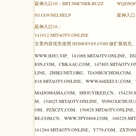
延伸入口10：BRT.SMCNRB.BUZZ
WQDSOF
NJ.GOVNEI.HELP
延伸入口14
延伸入口16：
141012.MITAOTV.ONLINE
文章内容优先使用 HDMOIVE8,COM 做扩展填充
WWW,HJ83,VIP、141088.MITAOTV.ONLINE、
ION,COM、CBKAAU,COM、147805.MITAOTV.O
LINE、ZHIKUNET,ORG、TIANRUICHEM,COM、1
818.MITAOTV.ONLINE、WWW,66EEEUU,COM、T
MADOMAMA,COM、SHOUYIKEJI,CN、154230.
M、154625.MITAOTV.ONLINE、YONGXICHUJU
OM、PZXCZY,COM、156828.MITAOTV.ONLINE、
RE,COM,CN、WWW,TPY6868,COM、160229.MI
161264.MITAOTV.ONLINE、Y779,COM、ZXTO