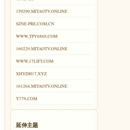
159290.MITAOTV.ONLINE
SZNE-PRE,COM,CN
WWW,TPY6868,COM
160229.MITAOTV.ONLINE
WWW,17LIFT,COM
XHYDH17,XYZ
161264.MITAOTV.ONLINE
Y779,COM
延伸主题