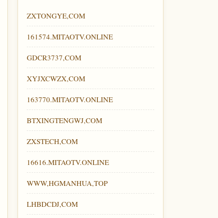
ZXTONGYE,COM
161574.MITAOTV.ONLINE
GDCR3737,COM
XYJXCWZX,COM
163770.MITAOTV.ONLINE
BTXINGTENGWJ,COM
ZXSTECH,COM
16616.MITAOTV.ONLINE
WWW,HGMANHUA,TOP
LHBDCDJ,COM