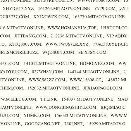
TAOTV.ONLINE、SZNE-PRE,COM,CN、WWW,TPY6868,COM、16
M、XHYDH17,XYZ、161264.MITAOTV.ONLINE、Y779,COM、ZXT
DCR3737,COM、XYJXCWZX,COM、163770.MITAOTV.ONLINE
16.MITAOTV.ONLINE、WWW,HGMANHUA,TOP、LHBDCDJ,CO
COM、JITTBANG,COM、212236.MITAOTV.ONLINE、VIP,AQDX
FD、KSTQS007,COM、WWW,8WG67LR,XYZ、77AC38.0YETA.PI
RT.SMCNRB.BUZZ、WQDSOFT,COM、SE,X7SY,COM
FF01,COM、141012.MITAOTV.ONLINE、HDMOIVE8,COM、WW
DGWAIYOU,COM、027WHSN,COM、144744.MITAOTV.ONLINE、U
TV.ONLINE、WWW,582ZZ,COM、WWW,13698,CC、148872.MI
CHEM,COM、152032.MITAOTV.ONLINE、JFXIAOPAOQI,COM
WW,66EEEUU,COM、TT,LINK、154037.MITAOTV.ONLINE、MAD
ITAOTV.ONLINE、WWW,DONGBINGSHIYE,COM、BJQIMIAO,C
HUJU,COM、YDMKJ,COM、156043.MITAOTV.ONLINE、WWW,M
V.ONLINE、GOODCANG,NET、730I,NET、159290.MITAOTV.O