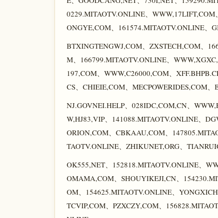
E、GOODCANG,NET、730I,NET、159290.MI
0229.MITAOTV.ONLINE、WWW,17LIFT,CO
ONGYE,COM、161574.MITAOTV.ONLINE、G
BTXINGTENGWJ,COM、ZXSTECH,COM、166
M、166799.MITAOTV.ONLINE、WWW,XGXC,
197,COM、WWW,C26000,COM、XFF.BHPB.C
CS、CHIEIE,COM、MECPOWERIDES,COM、B
NJ.GOVNEI.HELP、028IDC,COM,CN、WWW,
W,HJ83,VIP、141088.MITAOTV.ONLINE、
ORION,COM、CBKAAU,COM、147805.MITAO
TAOTV.ONLINE、ZHIKUNET,ORG、TIANRUI
OK555,NET、152818.MITAOTV.ONLINE、W
OMAMA,COM、SHOUYIKEJI,CN、154230.M
OM、154625.MITAOTV.ONLINE、YONGXIC
TCVIP,COM、PZXCZY,COM、156828.MITAOT