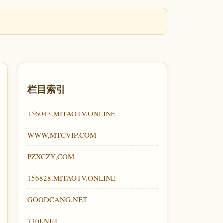
栏目索引
156043.MITAOTV.ONLINE
WWW,MTCVIP,COM
PZXCZY,COM
156828.MITAOTV.ONLINE
GOODCANG,NET
730I,NET