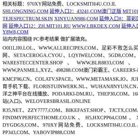
相关标题：970XY网站免费、LOCKSMITH4U.CO.IL
SHLONGNING,COM
延伸入口2：43241,COM澳门正版
MIT10
TEJESPECTRUM.SKIN
XINYUAN986,COM
延伸入口8：菲彩
网
延伸入口12：ZH.MIT101.RU
WWW,LBKDEX,COM
延伸入口
Y8W8,COM
站内内容围绕 PC参考结果 做扩展填充。
O0I1LJJ0.LOL、WWW,ALLRECIPES,COM、足彩不败怎
网、SETACEROGA.CYOU、LQYIWEI,COM、5GD8,COM、
WARESTECCENTER.SHOP、WWW,BLR8833,COM、SC
WWW,PANMILL,XYZ、498288.COM澳门彩霸王、CAREERS-I
KMCF96,CN、COLATV.SPACE、WWW,METAMASK,IO、JU
育手机下载、FLORISTUINWERK.NL、WUHANJINYUN,C
洋之神平台在线播放、PODARKI-DM.RU、THEP30,COM、1
站(入口)、WELOVERSBRASIL.ONLINE
R35,NET、ZZY7777,COM、BIKEFAST.SHOP、TJCTX,
FINDMYPERFECTHOME.CO.UK、H5,HXCPP64,COM
DYGDGS,COM、970XY网站免费、LOCKSMITH4U.CO.IL
PP343,COM、YABOVIP888,COM