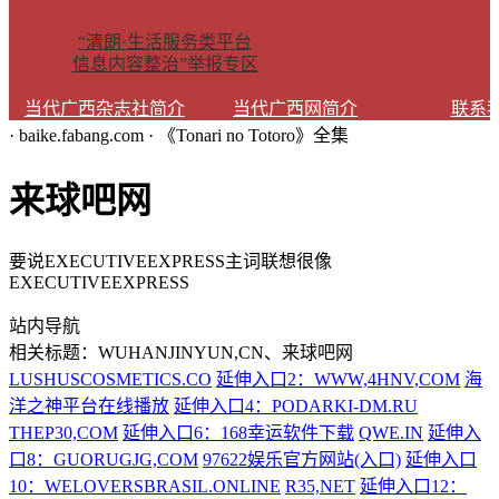
“清朗·生活服务类平台
信息内容整治”举报专区
当代广西杂志社简介
当代广西网简介
联系
· baike.fabang.com · 《Tonari no Totoro》全集
来球吧网
要说EXECUTIVEEXPRESS主词联想很像
EXECUTIVEEXPRESS
站内导航
相关标题：WUHANJINYUN,CN、来球吧网
LUSHUSCOSMETICS.CO
延伸入口2：WWW,4HNV,COM
海
洋之神平台在线播放
延伸入口4：PODARKI-DM.RU
THEP30,COM
延伸入口6：168幸运软件下载
QWE.IN
延伸入
口8：GUORUGJG,COM
97622娱乐官方网站(入口)
延伸入口
10：WELOVERSBRASIL.ONLINE
R35,NET
延伸入口12：