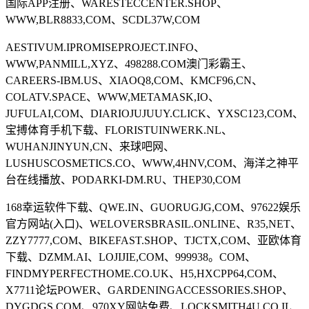
国际APP注册、WARESTECCENTER.SHOP、
WWW,BLR8833,COM、SCDL37W,COM
AESTIVUM.IPROMISEPROJECT.INFO、
WWW,PANMILL,XYZ、498288.COM澳门彩霸王、
CAREERS-IBM.US、XIAOQ8,COM、KMCF96,CN、
COLATV.SPACE、WWW,METAMASK,IO、
JUFULAI,COM、DIARIOJUJUUY.CLICK、YXSC123,COM、
宝搏体育手机下载、FLORISTUINWERK.NL、
WUHANJINYUN,CN、来球吧网、
LUSHUSCOSMETICS.CO、WWW,4HNV,COM、海洋之神平
台在线播放、PODARKI-DM.RU、THEP30,COM
168幸运软件下载、QWE.IN、GUORUGJG,COM、97622娱乐
官方网站(入口)、WELOVERSBRASIL.ONLINE、R35,NET、
ZZY7777,COM、BIKEFAST.SHOP、TJCTX,COM、亚欧体育
下载、DZMM.AI、LOJIJIE,COM、999938。COM、
FINDMYPERFECTHOME.CO.UK、H5,HXCPP64,COM、
X7711论坛POWER、GARDENINGACCESSORIES.SHOP、
DYGDGS,COM、970XY网站免费、LOCKSMITH4U.CO.IL