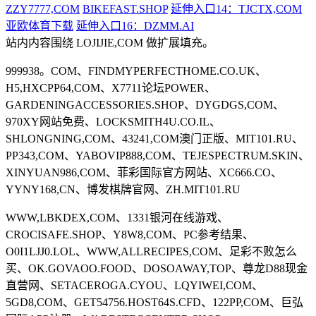
ZZY7777,COM
BIKEFAST.SHOP
延伸入口14：TJCTX,COM
亚欧体育下载
延伸入口16：DZMM.AI
站内内容围绕 LOJIJIE,COM 做扩展填充。
999938。COM、FINDMYPERFECTHOME.CO.UK、
H5,HXCPP64,COM、X7711论坛POWER、
GARDENINGACCESSORIES.SHOP、DYGDGS,COM、
970XY网站免费、LOCKSMITH4U.CO.IL、
SHLONGNING,COM、43241,COM澳门正版、MIT101.RU、
PP343,COM、YABOVIP888,COM、TEJESPECTRUM.SKIN、
XINYUAN986,COM、菲彩国际官方网站、XC666.CO、
YYNY168,CN、博发棋牌官网、ZH.MIT101.RU
WWW,LBKDEX,COM、1331银河在线游戏、
CROCISAFE.SHOP、Y8W8,COM、PC参考结果、
O0I1LJJ0.LOL、WWW,ALLRECIPES,COM、足彩不败怎么
买、OK.GOVAOO.FOOD、DOSOAWAY,TOP、尊龙D88现金
直营网、SETACEROGA.CYOU、LQYIWEI,COM、
5GD8,COM、GET54756.HOST64S.CFD、122PP,COM、巨弘