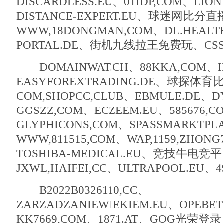
DISCARDLESS.EU、01IDP,COM、LIO
DISTANCE-EXPERT.EU、球迷网比分
WWW,18DONGMAN,COM、DL.HEALTH
PORTAL.DE、街机九线拉王免费玩、CSS
DOMAINWAT.CH、88KKA,COM、I
EASYFOREXTRADING.DE、球探
COM,SHOPCC,CLUB、EBMULE.DE、D
GGSZZ,COM、ECZEEM.EU、585676,
GLYPHICONS,COM、SPASSMARKTPL
WWW,811515,COM、WAP,1159,ZHONG
TOSHIBA-MEDICAL.EU、竞技牛电竞
JXWL,HAIFEI,CC、ULTRAPOOL.EU、4
B2022B0326110,CC、
ZARZADZANIEWIEKIEM.EU、OPE
KK7669,COM、1871.AT、GOG光荣登