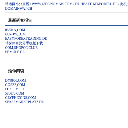
球迷网比分直播
/
WWW,18DONGMAN,COM
/
DL.HEALTH-IT-PORTAL.DE
/
街机
DOMAINWAT.CH
最新研究报告
88KKA,COM
IKNOW,COM
EASYFOREXTRADING.DE
球探体育比分手机版下载
COM,SHOPCC,CLUB
EBMULE.DE
延伸阅读
DY9966,COM
GGSZZ,COM
ECZEEM.EU
585676,COM
GLYPHICONS,COM
SPASSMARKTPLATZ.DE