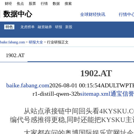
财经
焦点
股票
行情
数据
搜索
数据中心
全球财经快讯
行情中
特色
龙虎榜单
融资融券
研报
新股
baike.fabang.com
>
研报大全
> 行业研报正文
1902.AT
1902.AT
baike.fabang.com
2026-08-01 00:15:54
ADULTWPT
r1-distill-qwen-32b
sitemap.xml
通宝信誉
从站点承接链中间回头看4KYSKU.C
编代号感推得更稳,同时还能把KYSKU
大家都在问的奥博国际娱乐官网址今天讲明