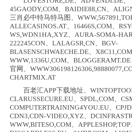
LOVESTORE,DE、ADVENDI.DE、
45GAODY,COM、BAIDIE88,CN、ALIG
三肖必中特马特马图、WWW,567891,TO
ALLECASINOS.AT、16466S,COM、RSY
WS,WDN1HA,XYZ、AURA-SOMA-HA
222245CON、LALAGSR,CN、BGV-
BLASENSCHWAECHE.DE、X8C11,CO
WWW,1336U,COM、BLOGGERAMT
官网、WWW306198126306,98880077,
CHARTMIX.AT
百老汇APP下载地址、WINTOPTOOL
CLARUSSECURE.EU、SPDL,COM、C
COMPUTERTRAINING4YOU.EU、CPJ
CDN3,CDN-VIDEO,XYZ、DCINFRAST
WWW,BITESO,COM、APPLESHOP,TO