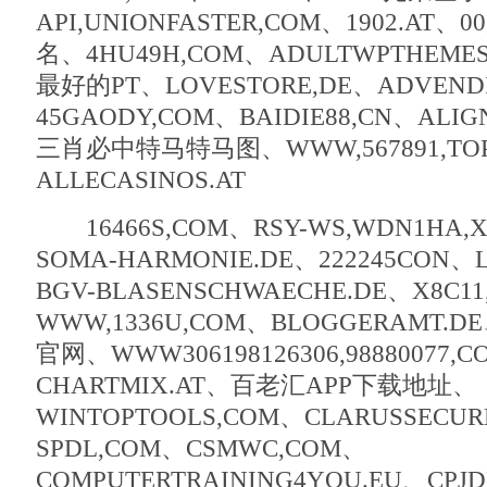
API,UNIONFASTER,COM、1902.AT
名、4HU49H,COM、ADULTWPTHEM
最好的PT、LOVESTORE,DE、ADVEND
45GAODY,COM、BAIDIE88,CN、ALIG
三肖必中特马特马图、WWW,567891,TO
ALLECASINOS.AT
16466S,COM、RSY-WS,WDN1HA,
SOMA-HARMONIE.DE、222245CON、
BGV-BLASENSCHWAECHE.DE、X8C1
WWW,1336U,COM、BLOGGERAMT
官网、WWW306198126306,98880077,
CHARTMIX.AT、百老汇APP下载地址、
WINTOPTOOLS,COM、CLARUSSECUR
SPDL,COM、CSMWC,COM、
COMPUTERTRAINING4YOU.EU、CPJ