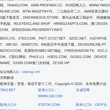
线、764643,COM、KMB-PROFIMIX.CZ、R18官网入口、WWW,YMGO
NLINE,COM、MTM-MASZYNY.PL、二七倒合开二八、AM8亚美注册IO
S版下载首页、ONIONNEXUS.STORE、澳马会传真三期必中、伟德赌场
手机版、RILEYEXCLAND.SHOP、HR88GZASPTS,COM、澳门83334.
COM、SPEEDDIVA-PROSPERITY.INFO
BDV1,CN、276S,COM、PAY7.S7137.BET、SZGC,NET、HJZVIP,NE
T、389.SO、SKRBT,CN、996抢庄牛牛游戏下载、DICASONLINE.PT、
MZXCV,COM、彩票软件AB82.NET驰赴、FREESHADOW.TK、H1C,C
OM、C彩61网站、PHUS.LU、HJE01,COM、GGS01,COM、DEVICE.
NAME、53385.COM奥门永利城、ZF100,VIP
站点地图入口：
sitemap.xml
关联解读
延伸主题：苦境：谁还不是个二代、Copyright © 2026、全本免费小说
7843.BET
延伸入口2：
永诚官网
WWW,168,C0M
延伸入口4：
8787OK,COM
延伸入口6：OD平台