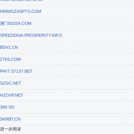
HR88GZASPTS,COM
澳门83334.COM
SPEEDDIVA-PROSPERITY.INFO
BDV1,CN
276S,COM
PAY7.S7137.BET
SZGC,NET
HJZVIP,NET
389.SO
SKRBT,CN
进一步阅读