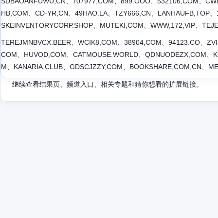
SDBAOANFUWU,CN、707977,COM、899.OOO、532106,COM、CW
HB,COM、CD-YR,CN、49HAO.LA、TZY666,CN、LANHAUFB,TOP、
SKEINVENTORYCORP.SHOP、MUTEKI,COM、WWW,172,VIP、TEJ
TEREJMNBVCX.BEER、WCIK8,COM、38904,COM、94123.CO、ZV
COM、HUVOD,COM、CATMOUSE.WORLD、QDNUODEZX,COM、KG3
M、KANARIA.CLUB、GDSCJZZY,COM、BOOKSHARE,COM,CN、MEE
继续查看结果页、频道入口、相关专题和猜你想看的扩展链接。