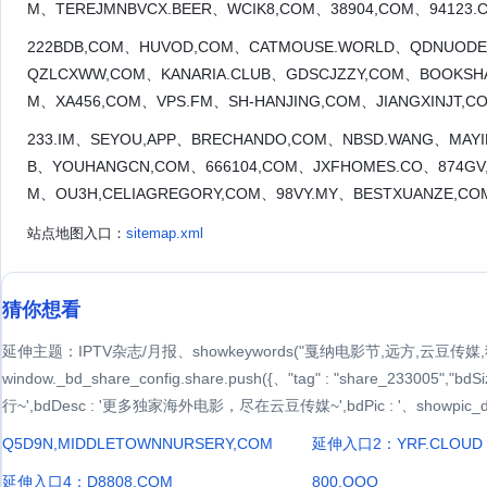
M、TEREJMNBVCX.BEER、WCIK8,COM、38904,COM、94123
222BDB,COM、HUVOD,COM、CATMOUSE.WORLD、QDNUODEZ
QZLCXWW,COM、KANARIA.CLUB、GDSCJZZY,COM、BOOKSHA
M、XA456,COM、VPS.FM、SH-HANJING,COM、JIANGXINJT,CO
233.IM、SEYOU,APP、BRECHANDO,COM、NBSD.WANG、MAYI
B、YOUHANGCN,COM、666104,COM、JXFHOMES.CO、874GV
M、OU3H,CELIAGREGORY,COM、98VY.MY、BESTXUANZE,CO
站点地图入口：
sitemap.xml
猜你想看
延伸主题：IPTV杂志/月报、showkeywords("戛纳电影节,远方,云豆传
window._bd_share_config.share.push({、"tag" : "share_233
行~',bdDesc : '更多独家海外电影，尽在云豆传媒~',bdPic : '、showpic_du
Q5D9N,MIDDLETOWNNURSERY,COM
延伸入口2：YRF.CLOUD
延伸入口4：D8808,COM
800.OOO