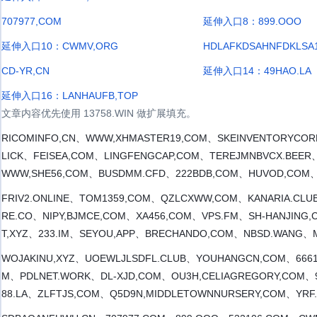
707977,COM
延伸入口8：899.OOO
延伸入口10：CWMV,ORG
HDLAFKDSAHNFDKLSA1
CD-YR,CN
延伸入口14：49HAO.LA
延伸入口16：LANHAUFB,TOP
文章内容优先使用 13758.WIN 做扩展填充。
RICOMINFO,CN、WWW,XHMASTER19,COM、SKEINVENTORYCOR
LICK、FEISEA,COM、LINGFENGCAP,COM、TEREJMNBVCX.BEER
WWW,SHE56,COM、BUSDMM.CFD、222BDB,COM、HUVOD,COM
FRIV2.ONLINE、TOM1359,COM、QZLCXWW,COM、KANARIA.CL
RE.CO、NIPY,BJMCE,COM、XA456,COM、VPS.FM、SH-HANJING,C
T,XYZ、233.IM、SEYOU,APP、BRECHANDO,COM、NBSD.WANG、
WOJAKINU,XYZ、UOEWLJLSDFL.CLUB、YOUHANGCN,COM、666
M、PDLNET.WORK、DL-XJD,COM、OU3H,CELIAGREGORY,COM、
88.LA、ZLFTJS,COM、Q5D9N,MIDDLETOWNNURSERY,COM、YRF