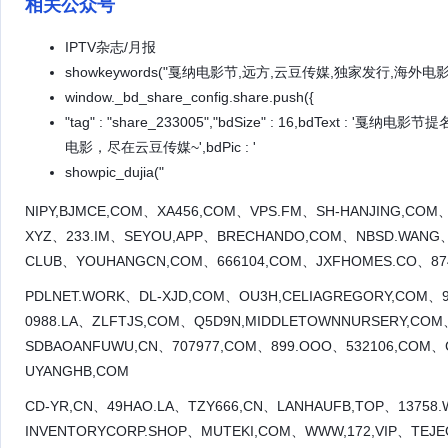
相关公众号
IPTV杂志/月报
showkeywords("戛纳电影节,远方,云豆传媒,独家发行,海外电
window._bd_share_config.share.push({
"tag" : "share_233005","bdSize" : 16,bdText 
电影，尽在云豆传媒~',bdPic : '
showpic_dujia("
NIPY,BJMCE,COM、XA456,COM、VPS.FM、SH-HANJING,COM、J
XYZ、233.IM、SEYOU,APP、BRECHANDO,COM、NBSD.WANG、
CLUB、YOUHANGCN,COM、666104,COM、JXFHOMES.CO、87
PDLNET.WORK、DL-XJD,COM、OU3H,CELIAGREGORY,COM、
0988.LA、ZLFTJS,COM、Q5D9N,MIDDLETOWNNURSERY,CO
SDBAOANFUWU,CN、707977,COM、899.OOO、532106,COM、
UYANGHB,COM
CD-YR,CN、49HAO.LA、TZY666,CN、LANHAUFB,TOP、13758
INVENTORYCORP.SHOP、MUTEKI,COM、WWW,172,VIP、TEJE