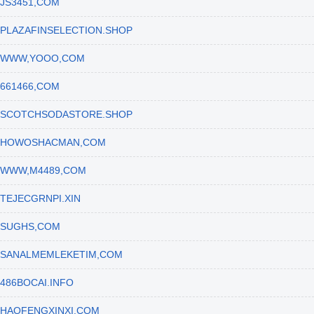
JS3451,COM
PLAZAFINSELECTION.SHOP
WWW,YOOO,COM
661466,COM
SCOTCHSODASTORE.SHOP
HOWOSHACMAN,COM
WWW,M4489,COM
TEJECGRNPI.XIN
SUGHS,COM
SANALMEMLEKETIM,COM
486BOCAI.INFO
HAOFENGXINXI,COM