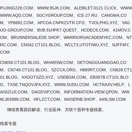
PUJING228,COM、WWW,95JK,COM、ALEBILET.0121.CLICK、WWW
WWW,AQD,COM、SGCYGROUP,COM、ICE-27.RU、CANGMA,CO
M、YP8882,COM、APCOA.CNPKZVTR.CFD、TVOLPHG,XYZ、YAG
UO-GROUP,COM、BVB.91HPK7.QUEST、HCDEC8,COM、41MOV,C
OM、BRUNNERSALEDE.SHOP、WARRIORSACADEMYKC,COM、NT
RC,COM、CN342.CT101.BLOG、WCLT3,UTOTIWU,XYZ、NJFFMY,
COM
CN658.CT101.BLOG、WHARSW,COM、DETONGGUANGGAO,CO
M、CN748.CT101.BLOG、SZCCA,ORG、H889RT,COM、CN828.CT1
01.BLOG、XXGOTSZD,XYZ、USEBGM,COM、EB387B.CT101.BLO
G、TXSE,TNQOVJFA,XYZ、WWW,SUDU,COM、HCTRAXV.HELP、L
AISIZUJI,COM、DAGEVIP,COM、INFORMATION-VIEW.QPON、WW
W,J83988,COM、HFLZCT,COM、MASERIB.SHOP、649LSM,COM
继续查看跟踪解读、行业延伸、关联个股和专题线索。
线索专题