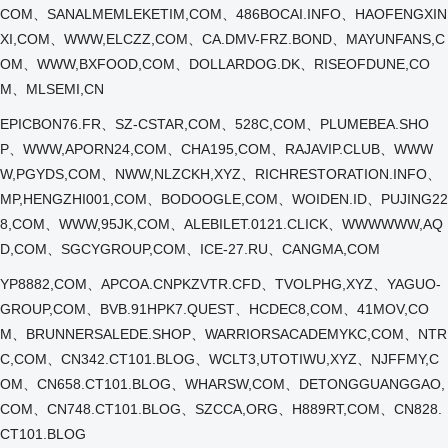
COM、SANALMEMLEKETIM,COM、486BOCAI.INFO、HAOFENGXIN
XI,COM、WWW,ELCZZ,COM、CA.DMV-FRZ.BOND、MAYUNFANS,C
OM、WWW,BXFOOD,COM、DOLLARDOG.DK、RISEOFDUNE,CO
M、MLSEMI,CN
EPICBON76.FR、SZ-CSTAR,COM、528C,COM、PLUMEBEA.SHO
P、WWW,APORN24,COM、CHA195,COM、RAJAVIP.CLUB、WWW
W,PGYDS,COM、NWW,NLZCKH,XYZ、RICHRESTORATION.INFO、
MP,HENGZHI001,COM、BODOOGLE,COM、WOIDEN.ID、PUJING22
8,COM、WWW,95JK,COM、ALEBILET.0121.CLICK、WWWWWW,AQ
D,COM、SGCYGROUP,COM、ICE-27.RU、CANGMA,COM
YP8882,COM、APCOA.CNPKZVTR.CFD、TVOLPHG,XYZ、YAGUO-
GROUP,COM、BVB.91HPK7.QUEST、HCDEC8,COM、41MOV,CO
M、BRUNNERSALEDE.SHOP、WARRIORSACADEMYKC,COM、NTR
C,COM、CN342.CT101.BLOG、WCLT3,UTOTIWU,XYZ、NJFFMY,C
OM、CN658.CT101.BLOG、WHARSW,COM、DETONGGUANGGAO,
COM、CN748.CT101.BLOG、SZCCA,ORG、H889RT,COM、CN828.
CT101.BLOG