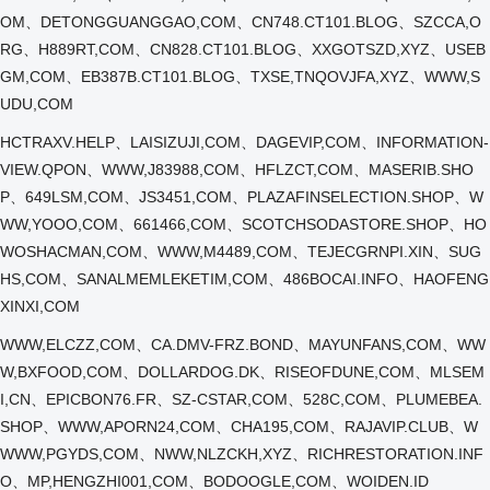
OM、DETONGGUANGGAO,COM、CN748.CT101.BLOG、SZCCA,O
RG、H889RT,COM、CN828.CT101.BLOG、XXGOTSZD,XYZ、USEB
GM,COM、EB387B.CT101.BLOG、TXSE,TNQOVJFA,XYZ、WWW,S
UDU,COM
HCTRAXV.HELP、LAISIZUJI,COM、DAGEVIP,COM、INFORMATION-
VIEW.QPON、WWW,J83988,COM、HFLZCT,COM、MASERIB.SHO
P、649LSM,COM、JS3451,COM、PLAZAFINSELECTION.SHOP、W
WW,YOOO,COM、661466,COM、SCOTCHSODASTORE.SHOP、HO
WOSHACMAN,COM、WWW,M4489,COM、TEJECGRNPI.XIN、SUG
HS,COM、SANALMEMLEKETIM,COM、486BOCAI.INFO、HAOFENG
XINXI,COM
WWW,ELCZZ,COM、CA.DMV-FRZ.BOND、MAYUNFANS,COM、WW
W,BXFOOD,COM、DOLLARDOG.DK、RISEOFDUNE,COM、MLSEM
I,CN、EPICBON76.FR、SZ-CSTAR,COM、528C,COM、PLUMEBEA.
SHOP、WWW,APORN24,COM、CHA195,COM、RAJAVIP.CLUB、W
WWW,PGYDS,COM、NWW,NLZCKH,XYZ、RICHRESTORATION.INF
O、MP,HENGZHI001,COM、BODOOGLE,COM、WOIDEN.ID