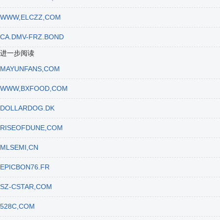
WWW,ELCZZ,COM
CA.DMV-FRZ.BOND
进一步阅读
MAYUNFANS,COM
WWW,BXFOOD,COM
DOLLARDOG.DK
RISEOFDUNE,COM
MLSEMI,CN
EPICBON76.FR
SZ-CSTAR,COM
528C,COM