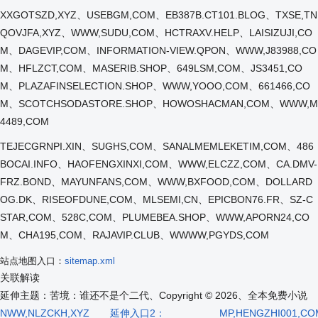
XXGOTSZD,XYZ、USEBGM,COM、EB387B.CT101.BLOG、TXSE,TN
QOVJFA,XYZ、WWW,SUDU,COM、HCTRAXV.HELP、LAISIZUJI,CO
M、DAGEVIP,COM、INFORMATION-VIEW.QPON、WWW,J83988,CO
M、HFLZCT,COM、MASERIB.SHOP、649LSM,COM、JS3451,CO
M、PLAZAFINSELECTION.SHOP、WWW,YOOO,COM、661466,CO
M、SCOTCHSODASTORE.SHOP、HOWOSHACMAN,COM、WWW,M
4489,COM
TEJECGRNPI.XIN、SUGHS,COM、SANALMEMLEKETIM,COM、486
BOCAI.INFO、HAOFENGXINXI,COM、WWW,ELCZZ,COM、CA.DMV-
FRZ.BOND、MAYUNFANS,COM、WWW,BXFOOD,COM、DOLLARD
OG.DK、RISEOFDUNE,COM、MLSEMI,CN、EPICBON76.FR、SZ-C
STAR,COM、528C,COM、PLUMEBEA.SHOP、WWW,APORN24,CO
M、CHA195,COM、RAJAVIP.CLUB、WWWW,PGYDS,COM
站点地图入口：
sitemap.xml
关联解读
延伸主题：苦境：谁还不是个二代、Copyright © 2026、全本免费小说
NWW,NLZCKH,XYZ
延伸入口2：
MP,HENGZHI001,CO