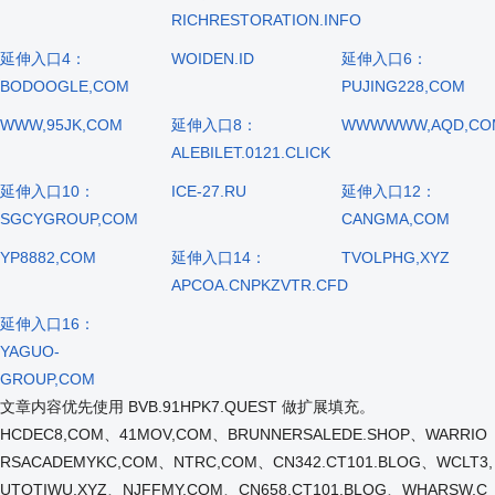
RICHRESTORATION.INFO
延伸入口4：
WOIDEN.ID
延伸入口6：
BODOOGLE,COM
PUJING228,COM
WWW,95JK,COM
延伸入口8：
WWWWWW,AQD,CO
ALEBILET.0121.CLICK
延伸入口10：
ICE-27.RU
延伸入口12：
SGCYGROUP,COM
CANGMA,COM
YP8882,COM
延伸入口14：
TVOLPHG,XYZ
APCOA.CNPKZVTR.CFD
延伸入口16：
YAGUO-
GROUP,COM
文章内容优先使用 BVB.91HPK7.QUEST 做扩展填充。
HCDEC8,COM、41MOV,COM、BRUNNERSALEDE.SHOP、WARRIO
RSACADEMYKC,COM、NTRC,COM、CN342.CT101.BLOG、WCLT3,
UTOTIWU,XYZ、NJFFMY,COM、CN658.CT101.BLOG、WHARSW,C