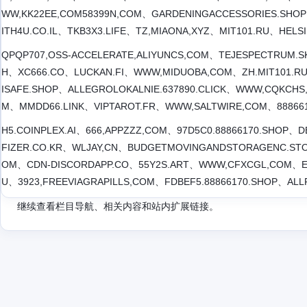
WW,KK22EE,COM58399N,COM、GARDENINGACCESSORIES.SHO
ITH4U.CO.IL、TKB3X3.LIFE、TZ,MIAONA,XYZ、MIT101.RU、HELS
QPQP707,OSS-ACCELERATE,ALIYUNCS,COM、TEJESPECTRUM.S
H、XC666.CO、LUCKAN.FI、WWW,MIDUOBA,COM、ZH.MIT101.RU
ISAFE.SHOP、ALLEGROLOKALNIE.637890.CLICK、WWW,CQKCHS
M、MMDD66.LINK、VIPTAROT.FR、WWW,SALTWIRE,COM、888661
H5.COINPLEX.AI、666,APPZZZ,COM、97D5C0.88866170.SHOP、
FIZER.CO.KR、WLJAY,CN、BUDGETMOVINGANDSTORAGENC.ST
OM、CDN-DISCORDAPP.CO、55Y2S.ART、WWW,CFXCGL,COM、E3B
U、3923,FREEVIAGRAPILLS,COM、FDBEF5.88866170.SHOP、AL
继续查看栏目导航、相关内容和站内扩展链接。