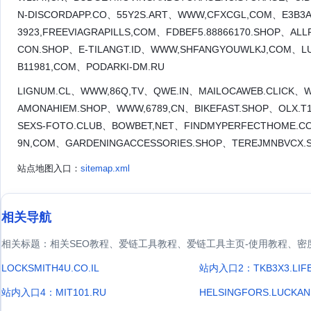
N-DISCORDAPP.CO、55Y2S.ART、WWW,CFXCGL,COM、E3B3AB
3923,FREEVIAGRAPILLS,COM、FDBEF5.88866170.SHOP、AL
CON.SHOP、E-TILANGT.ID、WWW,SHFANGYOUWLKJ,COM、L
B11981,COM、PODARKI-DM.RU
LIGNUM.CL、WWW,86Q,TV、QWE.IN、MAILOCAWEB.CLICK、W
AMONAHIEM.SHOP、WWW,6789,CN、BIKEFAST.SHOP、OLX.T
SEXS-FOTO.CLUB、BOWBET,NET、FINDMYPERFECTHOME.CO
9N,COM、GARDENINGACCESSORIES.SHOP、TEREJMNBVCX.S
站点地图入口：
sitemap.xml
相关导航
相关标题：相关SEO教程、爱链工具教程、爱链工具主页-使用教程、密
LOCKSMITH4U.CO.IL
站内入口2：TKB3X3.LIF
站内入口4：MIT101.RU
HELSINGFORS.LUCKAN.