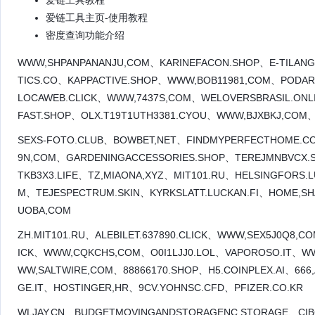
爱链工具教程
爱链工具主页-使用教程
密度查询功能介绍
WWW,SHPANPANANJU,COM、KARINEFACON.SHOP、E-TILAN
TICS.CO、KAPPACTIVE.SHOP、WWW,BOB11981,COM、PODAR
LOCAWEB.CLICK、WWW,7437S,COM、WELOVERSBRASIL.ONL
FAST.SHOP、OLX.T19T1UTH3381.CYOU、WWW,BJXBKJ,COM、
SEXS-FOTO.CLUB、BOWBET,NET、FINDMYPERFECTHOME.CO
9N,COM、GARDENINGACCESSORIES.SHOP、TEREJMNBVCX.S
TKB3X3.LIFE、TZ,MIAONA,XYZ、MIT101.RU、HELSINGFORS.L
M、TEJESPECTRUM.SKIN、KYRKSLATT.LUCKAN.FI、HOME,S
UOBA,COM
ZH.MIT101.RU、ALEBILET.637890.CLICK、WWW,SEX5J0Q8,C
ICK、WWW,CQKCHS,COM、O0I1LJJ0.LOL、VAPOROSO.IT、W
WW,SALTWIRE,COM、88866170.SHOP、H5.COINPLEX.AI、666
GE.IT、HOSTINGER,HR、9CV.YOHNSC.CFD、PFIZER.CO.KR
WLJAY,CN、BUDGETMOVINGANDSTORAGENC.STORAGE、CIB