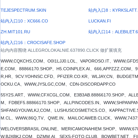
TEJESPECTRUM.SKIN
站内入口8：KYRKSLATT.L
站内入口10：XC666.CO
LUCKAN.FI
ZH.MIT101.RU
站内入口14：ALEBILET.63
站内入口16：CROCISAFE.SHOP
站内内容围绕 ALLEGROLOKALNIE.637890.CLICK 做扩展填充
WWW,CQKCHS,COM、O0I1LJJ0.LOL、VAPOROSO.IT、WWW,GFDS
E,COM、88866170.SHOP、H5.COINPLEX.AI、666,APPZZZ,COM、9
R,HR、9CV.YOHNSC.CFD、PFIZER.CO.KR、WLJAY,CN、BUDGETM
OCKU.CA、WWW,JYSLGC,COM、CDN-DISCORDAPP.CO
55Y2S.ART、WWW,CFXCGL,COM、E3B3AB.88866170.SHOP、ALLE
M、FDBEF5.88866170.SHOP、ALLPINCODES.IN、WWW,SHPANPA
SHFANGYOUWLKJ,COM、LUSHUSCOSMETICS.CO、KAPPACTIVE.
M.CL、WWW,86Q,TV、QWE.IN、MAILOCAWEB.CLICK、WWW,7437
WELOVERSBRASIL.ONLINE、MERICAMONAHIEM.SHOP、WWW,678
W,BJXBKJ,COM、DZMM.AI、SEXS-FOTO.CLUB、BOWBET,NET、F