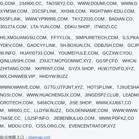
G,COM、234900,CC、TAOSEY2.CO、WWW,DOUMI,COM、WWW,G
XYMSW,COM、2GCSP.LINK、XH348,COM、RIGHTWAY-EDU,COM、
55SP.LINK、WWW,YP99995,COM、TKYZ2020,COM、BADIAN.CO、
301274,COM、LTA-YUN,COM、DDKU.SHOP、ITWOZI,CC
H5,XMGUANGSU,COM、FFYY.LOL、SIMPURETECH,COM、ILS,PKA
YDEV,COM、GAOCYY.LINK、SH-BOXUN,CN、ODBJSH,COM、GCJP
W.INFO、HUAYI0733,COM、YOUMEIYULE,COM、GCZXW.CYOU、
QINLUNSHI,COM、ZXUCT,MCPGOMWC,XYZ、GGSP.CFD、WHCAI
ZHITANG,COM、XKPRINT,COM、GYZX.SHOP、HLW,ITDVFD,XYZ、
WX,CHNWEB,VIP、HHDYW.BUZZ
WWW,WANVE,COM、G77G,UTPJNT,XYZ、HOTSP.LINK、TJXUESHA
NGSI,COM、WWW,HUACHENGJX,COM、JINGDSP2.CLUB、LEADMI
CROTECH,COM、5456CN,COM、JISE.SHOP、WWW,XJJ667,CO
M、MR001,CC、LLDYW.BUZZ、GOLDENNAME,COM、WWW,WWW
766SE,CC、LSJSP.INFO、JIEBENBULUO,COM、WWW,PDFKZ,CO
M、MDOU.CFD、CISS,ORG,CN、EVENCENTRATOP,XYZ
站点地图入口：
sitemap.xml