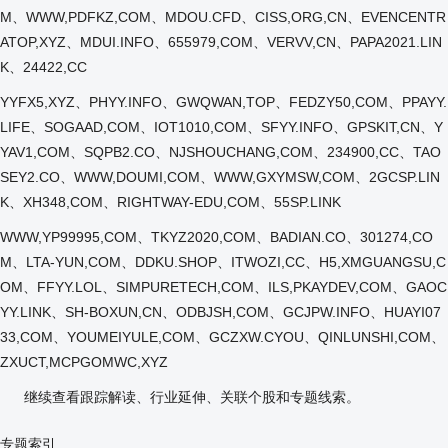
M、WWW,PDFKZ,COM、MDOU.CFD、CISS,ORG,CN、EVENCENTR
ATOP,XYZ、MDUI.INFO、655979,COM、VERVV,CN、PAPA2021.LIN
K、24422,CC
YYFX5,XYZ、PHYY.INFO、GWQWAN,TOP、FEDZY50,COM、PPAYY.
LIFE、SOGAAD,COM、IOT1010,COM、SFYY.INFO、GPSKIT,CN、Y
YAV1,COM、SQPB2.CO、NJSHOUCHANG,COM、234900,CC、TAO
SEY2.CO、WWW,DOUMI,COM、WWW,GXYMSW,COM、2GCSP.LIN
K、XH348,COM、RIGHTWAY-EDU,COM、55SP.LINK
WWW,YP99995,COM、TKYZ2020,COM、BADIAN.CO、301274,CO
M、LTA-YUN,COM、DDKU.SHOP、ITWOZI,CC、H5,XMGUANGSU,C
OM、FFYY.LOL、SIMPURETECH,COM、ILS,PKAYDEV,COM、GAOC
YY.LINK、SH-BOXUN,CN、ODBJSH,COM、GCJPW.INFO、HUAYI07
33,COM、YOUMEIYULE,COM、GCZXW.CYOU、QINLUNSHI,COM、
ZXUCT,MCPGOMWC,XYZ
继续查看跟踪解读、行业延伸、关联个股和专题线索。
专题索引