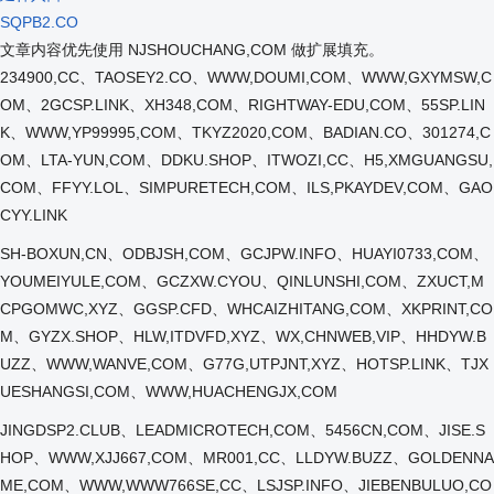
SQPB2.CO
文章内容优先使用 NJSHOUCHANG,COM 做扩展填充。
234900,CC、TAOSEY2.CO、WWW,DOUMI,COM、WWW,GXYMSW,C
OM、2GCSP.LINK、XH348,COM、RIGHTWAY-EDU,COM、55SP.LIN
K、WWW,YP99995,COM、TKYZ2020,COM、BADIAN.CO、301274,C
OM、LTA-YUN,COM、DDKU.SHOP、ITWOZI,CC、H5,XMGUANGSU,
COM、FFYY.LOL、SIMPURETECH,COM、ILS,PKAYDEV,COM、GAO
CYY.LINK
SH-BOXUN,CN、ODBJSH,COM、GCJPW.INFO、HUAYI0733,COM、
YOUMEIYULE,COM、GCZXW.CYOU、QINLUNSHI,COM、ZXUCT,M
CPGOMWC,XYZ、GGSP.CFD、WHCAIZHITANG,COM、XKPRINT,CO
M、GYZX.SHOP、HLW,ITDVFD,XYZ、WX,CHNWEB,VIP、HHDYW.B
UZZ、WWW,WANVE,COM、G77G,UTPJNT,XYZ、HOTSP.LINK、TJX
UESHANGSI,COM、WWW,HUACHENGJX,COM
JINGDSP2.CLUB、LEADMICROTECH,COM、5456CN,COM、JISE.S
HOP、WWW,XJJ667,COM、MR001,CC、LLDYW.BUZZ、GOLDENNA
ME,COM、WWW,WWW766SE,CC、LSJSP.INFO、JIEBENBULUO,CO