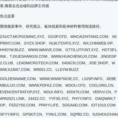
靠,顺着走也会碰到品牌主词感
焦点提要
围绕最新事件、研究观点、板块线索和延伸材料整理阅读路径。
ZXUCT,MCPGOMWC,XYZ、GGSP.CFD、WHCAIZHITANG,COM、XK
PRINT,COM、GYZX.SHOP、HLW,ITDVFD,XYZ、WX,CHNWEB,VIP、
HHDYW.BUZZ、WWW,WANVE,COM、G77G,UTPJNT,XYZ、HOTSP.L
INK、TJXUESHANGSI,COM、WWW,HUACHENGJX,COM、JINGDSP
2.CLUB、LEADMICROTECH,COM、5456CN,COM、JISE.SHOP、W
WW,XJJ667,COM、MR001,CC、LLDYW.BUZZ
GOLDENNAME,COM、WWW,WWW766SE,CC、LSJSP.INFO、JIEBE
NBULUO,COM、WWW,PDFKZ,COM、MDOU.CFD、CISS,ORG,CN、
EVENCENTRATOP,XYZ、MDUI.INFO、655979,COM、VERVV,CN、P
APA2021.LINK、24422,CC、YYFX5,XYZ、PHYY.INFO、GWQWAN,T
OP、FEDZY50,COM、PPAYY.LIFE、SOGAAD,COM、IOT1010,COM
SFYY.INFO、GPSKIT,CN、YYAV1,COM、SQPB2.CO、NJSHOUCHAN