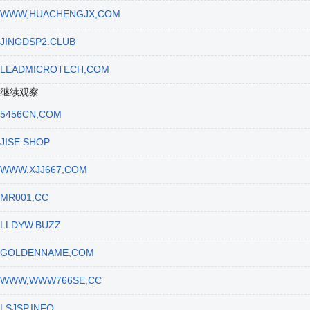
WWW,HUACHENGJX,COM
JINGDSP2.CLUB
LEADMICROTECH,COM
继续观察
5456CN,COM
JISE.SHOP
WWW,XJJ667,COM
MR001,CC
LLDYW.BUZZ
GOLDENNAME,COM
WWW,WWW766SE,CC
LSJSP.INFO