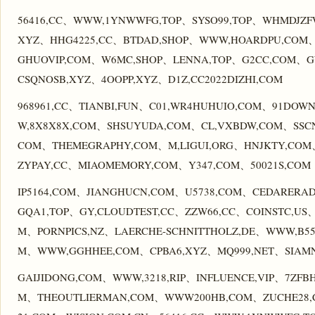
56416,CC、WWW,1YNWWFG,TOP、SYSO99,TOP、WHMDJZ
XYZ、HHG4225,CC、BTDAD,SHOP、WWW,HOARDPU,COM、
GHUOVIP,COM、W6MC,SHOP、LENNA,TOP、G2CC,COM、
CSQNOSB,XYZ、4OOPP,XYZ、D1Z,CC2022DIZHI,COM
968961,CC、TIANBI,FUN、C01,WR4HUHUIO,COM、91DOW
W,8X8X8X,COM、SHSUYUDA,COM、CL,VXBDW,COM、SSCN
COM、THEMEGRAPHY,COM、M,LIGUI,ORG、HNJKTY,COM、B
ZYPAY,CC、MIAOMEMORY,COM、Y347,COM、50021S,COM
IP5164,COM、JIANGHUCN,COM、U5738,COM、CEDARER
GQA1,TOP、GY,CLOUDTEST,CC、ZZW66,CC、COINSTC,US、
M、PORNPICS,NZ、LAERCHE-SCHNITTHOLZ,DE、WWW,B558
M、WWW,GGHHEE,COM、CPBA6,XYZ、MQ999,NET、SIAM
GAIJIDONG,COM、WWW,3218,RIP、INFLUENCE,VIP、7ZFB
M、THEOUTLIERMAN,COM、WWW200HB,COM、ZUCHE28,C