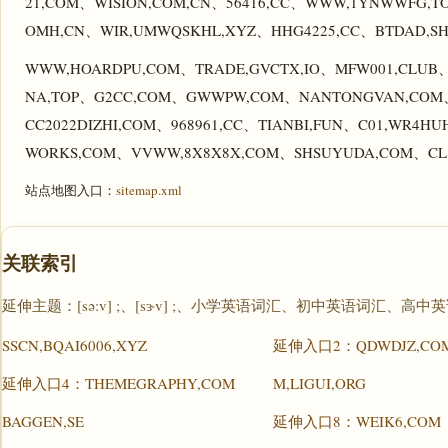
21,COM、WISION,COM,CN、56416,CC、WWW,1YNWWFG,T
OMH,CN、WIR,UMWQSKHL,XYZ、HHG4225,CC、BTDAD,S
WWW,HOARDPU,COM、TRADE,GVCTX,IO、MFW001,CLUB
NA,TOP、G2CC,COM、GWWPW,COM、NANTONGVAN,COM、X
CC2022DIZHI,COM、968961,CC、TIANBI,FUN、C01,WR4H
WORKS,COM、VVWW,8X8X8X,COM、SHSUYUDA,COM、CL
站点地图入口：
sitemap.xml
关联索引
延伸主题：[sə:v] ;、[sɝv] ;、小学英语词汇、初中英语词汇、
SSCN,BQAI6006,XYZ
延伸入口2：QDWDJZ,CO
延伸入口4：THEMEGRAPHY,COM
M,LIGUI,ORG
BAGGEN,SE
延伸入口8：WEIK6,COM