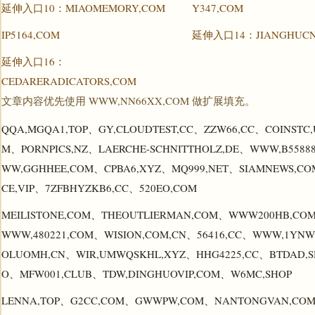
延伸入口10：MIAOMEMORY,COM
Y347,COM
IP5164,COM
延伸入口14：JIANGHUCN
延伸入口16：
CEDARERADICATORS,COM
文章内容优先使用 WWW,NN66XX,COM 做扩展填充。
QQA,MGQA1,TOP、GY,CLOUDTEST,CC、ZZW66,CC、COINSTC,
M、PORNPICS,NZ、LAERCHE-SCHNITTHOLZ,DE、WWW,B5588
WW,GGHHEE,COM、CPBA6,XYZ、MQ999,NET、SIAMNEWS,CO
CE,VIP、7ZFBHYZKB6,CC、520EO,COM
MEILISTONE,COM、THEOUTLIERMAN,COM、WWW200HB,COM
WWW,480221,COM、WISION,COM,CN、56416,CC、WWW,1YN
OLUOMH,CN、WIR,UMWQSKHL,XYZ、HHG4225,CC、BTDAD,S
O、MFW001,CLUB、TDW,DINGHUOVIP,COM、W6MC,SHOP
LENNA,TOP、G2CC,COM、GWWPW,COM、NANTONGVAN,COM、