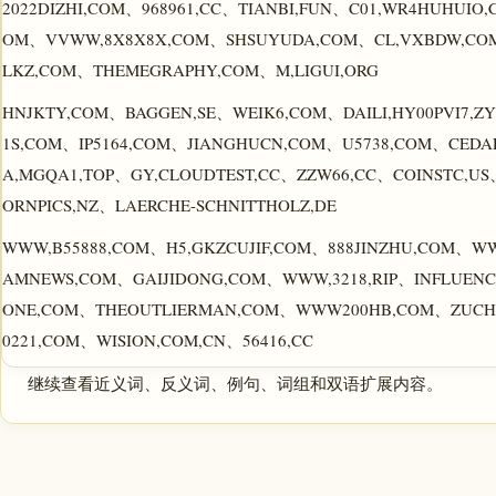
2022DIZHI,COM、968961,CC、TIANBI,FUN、C01,WR4HUHUIO
OM、VVWW,8X8X8X,COM、SHSUYUDA,COM、CL,VXBDW,COM
LKZ,COM、THEMEGRAPHY,COM、M,LIGUI,ORG
HNJKTY,COM、BAGGEN,SE、WEIK6,COM、DAILI,HY00PVI7,
1S,COM、IP5164,COM、JIANGHUCN,COM、U5738,COM、CED
A,MGQA1,TOP、GY,CLOUDTEST,CC、ZZW66,CC、COINSTC,US
ORNPICS,NZ、LAERCHE-SCHNITTHOLZ,DE
WWW,B55888,COM、H5,GKZCUJIF,COM、888JINZHU,COM、W
AMNEWS,COM、GAIJIDONG,COM、WWW,3218,RIP、INFLUENCE
ONE,COM、THEOUTLIERMAN,COM、WWW200HB,COM、ZUCHE
0221,COM、WISION,COM,CN、56416,CC
继续查看近义词、反义词、例句、词组和双语扩展内容。