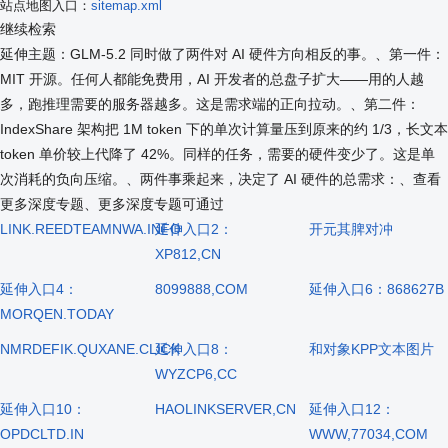
站点地图入口：
sitemap.xml
继续检索
延伸主题：GLM-5.2 同时做了两件对 AI 硬件方向相反的事。、第一件：
MIT 开源。任何人都能免费用，AI 开发者的总盘子扩大——用的人越
多，跑推理需要的服务器越多。这是需求端的正向拉动。、第二件：
IndexShare 架构把 1M token 下的单次计算量压到原来的约 1/3，长文本
token 单价较上代降了 42%。同样的任务，需要的硬件变少了。这是单
次消耗的负向压缩。、两件事乘起来，决定了 AI 硬件的总需求：、查看
更多深度专题、更多深度专题可通过
LINK.REEDTEAMNWA.INFO
延伸入口2：
开元其脾对冲
XP812,CN
延伸入口4：
8099888,COM
延伸入口6：868627B
MORQEN.TODAY
NMRDEFIK.QUXANE.CLICK
延伸入口8：
和对象KPP文本图片
WYZCP6,CC
延伸入口10：
HAOLINKSERVER,CN
延伸入口12：
OPDCLTD.IN
WWW,77034,COM