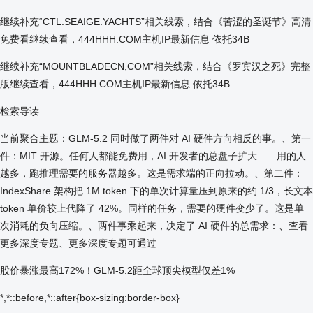
继续补充“CTL.SEAIGE.YACHTS”相关线索，结合《苦涩的圣诞节》高清
免费看继续查看，444HHH.COM主机IP最新信息 依托34B
继续补充“MOUNTBLADECN,COM”相关线索，结合《罗宾汉之死》完整
版继续查看，444HHH.COM主机IP最新信息 依托34B
检索导读
当前聚合主题：GLM-5.2 同时做了两件对 AI 硬件方向相反的事。、第一
件：MIT 开源。任何人都能免费用，AI 开发者的总盘子扩大——用的人
越多，跑推理需要的服务器越多。这是需求端的正向拉动。、第二件：
IndexShare 架构把 1M token 下的单次计算量压到原来的约 1/3，长文本
token 单价较上代降了 42%。同样的任务，需要的硬件变少了。这是单
次消耗的负向压缩。、两件事乘起来，决定了 AI 硬件的总需求：、查看
更多深度专题、更多深度专题可通过
股价暴涨最高172%！GLM-5.2距全球顶尖模型仅差1%
*,*::before,*::after{box-sizing:border-box}