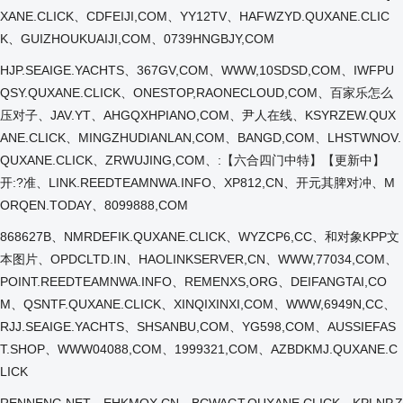
XANE.CLICK、CDFEIJI,COM、YY12TV、HAFWZYD.QUXANE.CLIC
K、GUIZHOUKUAIJI,COM、0739HNGBJY,COM
HJP.SEAIGE.YACHTS、367GV,COM、WWW,10SDSD,COM、IWFPU
QSY.QUXANE.CLICK、ONESTOP,RAONECLOUD,COM、百家乐怎么
压对子、JAV.YT、AHGQXHPIANO,COM、尹人在线、KSYRZEW.QUX
ANE.CLICK、MINGZHUDIANLAN,COM、BANGD,COM、LHSTWNOV.
QUXANE.CLICK、ZRWUJING,COM、:【六合四门中特】【更新中】
开:?准、LINK.REEDTEAMNWA.INFO、XP812,CN、开元其脾对冲、M
ORQEN.TODAY、8099888,COM
868627B、NMRDEFIK.QUXANE.CLICK、WYZCP6,CC、和对象KPP文
本图片、OPDCLTD.IN、HAOLINKSERVER,CN、WWW,77034,COM、
POINT.REEDTEAMNWA.INFO、REMENXS,ORG、DEIFANGTAI,CO
M、QSNTF.QUXANE.CLICK、XINQIXINXI,COM、WWW,6949N,CC、
RJJ.SEAIGE.YACHTS、SHSANBU,COM、YG598,COM、AUSSIEFAS
T.SHOP、WWW04088,COM、1999321,COM、AZBDKMJ.QUXANE.C
LICK
RENNENG,NET、EHKMOX,CN、BCWAGT.QUXANE.CLICK、KPLNP,Z