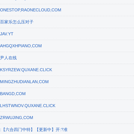
ONESTOP,RAONECLOUD,COM
百家乐怎么压对子
JAV.YT
AHGQXHPIANO,COM
尹人在线
KSYRZEW.QUXANE.CLICK
MINGZHUDIANLAN,COM
BANGD,COM
LHSTWNOV.QUXANE.CLICK
ZRWUJING,COM
:【六合四门中特】【更新中】开:?准