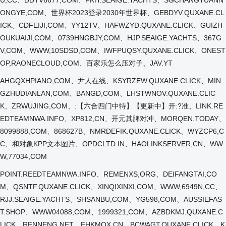
ONGYE,COM、世界杯2023登录2030年世界杯、GEBDYV.QUXANE.CL
ICK、CDFEIJI,COM、YY12TV、HAFWZYD.QUXANE.CLICK、GUIZH
OUKUAIJI,COM、0739HNGBJY,COM、HJP.SEAIGE.YACHTS、367G
V,COM、WWW,10SDSD,COM、IWFPUQSY.QUXANE.CLICK、ONEST
OP,RAONECLOUD,COM、百家乐怎么压对子、JAV.YT
AHGQXHPIANO,COM、尹人在线、KSYRZEW.QUXANE.CLICK、MIN
GZHUDIANLAN,COM、BANGD,COM、LHSTWNOV.QUXANE.CLIC
K、ZRWUJING,COM、:【六合四门中特】【更新中】开:?准、LINK.RE
EDTEAMNWA.INFO、XP812,CN、开元其脾对冲、MORQEN.TODAY、
8099888,COM、868627B、NMRDEFIK.QUXANE.CLICK、WYZCP6,C
C、和对象KPP文本图片、OPDCLTD.IN、HAOLINKSERVER,CN、WW
W,77034,COM
POINT.REEDTEAMNWA.INFO、REMENXS,ORG、DEIFANGTAI,CO
M、QSNTF.QUXANE.CLICK、XINQIXINXI,COM、WWW,6949N,CC、
RJJ.SEAIGE.YACHTS、SHSANBU,COM、YG598,COM、AUSSIEFAS
T.SHOP、WWW04088,COM、1999321,COM、AZBDKMJ.QUXANE.C
LICK、RENNENG,NET、EHKMOX,CN、BCWAGT.QUXANE.CLICK、K