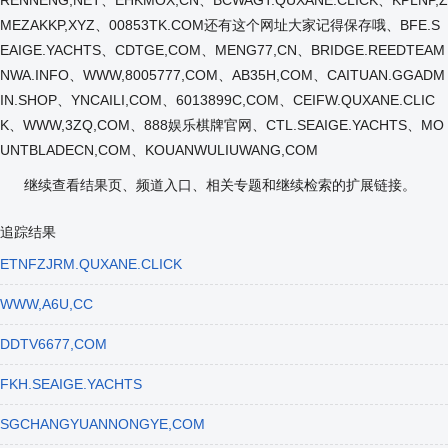
MEZAKKP,XYZ、00853TK.COM还有这个网址大家记得保存哦、BFE.S
EAIGE.YACHTS、CDTGE,COM、MENG77,CN、BRIDGE.REEDTEAM
NWA.INFO、WWW,8005777,COM、AB35H,COM、CAITUAN.GGADM
IN.SHOP、YNCAILI,COM、6013899C,COM、CEIFW.QUXANE.CLIC
K、WWW,3ZQ,COM、888娱乐棋牌官网、CTL.SEAIGE.YACHTS、MO
UNTBLADECN,COM、KOUANWULIUWANG,COM
继续查看结果页、频道入口、相关专题和继续检索的扩展链接。
追踪结果
ETNFZJRM.QUXANE.CLICK
WWW,A6U,CC
DDTV6677,COM
FKH.SEAIGE.YACHTS
SGCHANGYUANNONGYE,COM