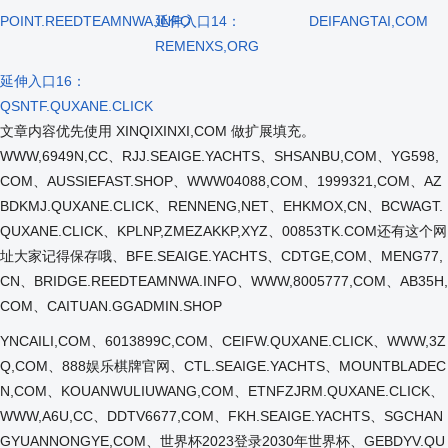
POINT.REEDTEAMNWA.INFO
延伸入口14：
DEIFANGTAI,COM
REMENXS,ORG
延伸入口16：
QSNTF.QUXANE.CLICK
文章内容优先使用 XINQIXINXI,COM 做扩展填充。
WWW,6949N,CC、RJJ.SEAIGE.YACHTS、SHSANBU,COM、YG598,
COM、AUSSIEFAST.SHOP、WWW04088,COM、1999321,COM、AZ
BDKMJ.QUXANE.CLICK、RENNENG,NET、EHKMOX,CN、BCWAGT.
QUXANE.CLICK、KPLNP,ZMEZAKKP,XYZ、00853TK.COM还有这个网
址大家记得保存哦、BFE.SEAIGE.YACHTS、CDTGE,COM、MENG77,
CN、BRIDGE.REEDTEAMNWA.INFO、WWW,8005777,COM、AB35H,
COM、CAITUAN.GGADMIN.SHOP
YNCAILI,COM、6013899C,COM、CEIFW.QUXANE.CLICK、WWW,3Z
Q,COM、888娱乐棋牌官网、CTL.SEAIGE.YACHTS、MOUNTBLADEC
N,COM、KOUANWULIUWANG,COM、ETNFZJRM.QUXANE.CLICK、
WWW,A6U,CC、DDTV6677,COM、FKH.SEAIGE.YACHTS、SGCHAN
GYUANNONGYE,COM、世界杯2023登录2030年世界杯、GEBDYV.QU