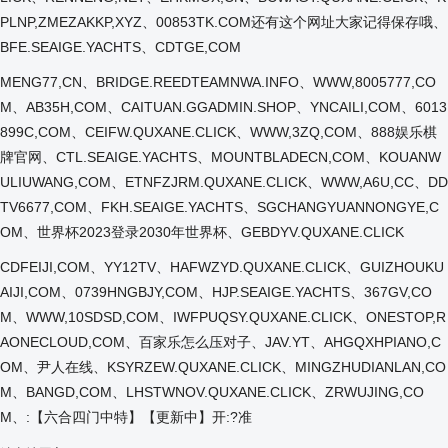
PLNP,ZMEZAKKP,XYZ、00853TK.COM还有这个网址大家记得保存哦、
BFE.SEAIGE.YACHTS、CDTGE,COM
MENG77,CN、BRIDGE.REEDTEAMNWA.INFO、WWW,8005777,CO
M、AB35H,COM、CAITUAN.GGADMIN.SHOP、YNCAILI,COM、6013
899C,COM、CEIFW.QUXANE.CLICK、WWW,3ZQ,COM、888娱乐棋
牌官网、CTL.SEAIGE.YACHTS、MOUNTBLADECN,COM、KOUANW
ULIUWANG,COM、ETNFZJRM.QUXANE.CLICK、WWW,A6U,CC、DD
TV6677,COM、FKH.SEAIGE.YACHTS、SGCHANGYUANNONGYE,C
OM、世界杯2023登录2030年世界杯、GEBDYV.QUXANE.CLICK
CDFEIJI,COM、YY12TV、HAFWZYD.QUXANE.CLICK、GUIZHOUKU
AIJI,COM、0739HNGBJY,COM、HJP.SEAIGE.YACHTS、367GV,CO
M、WWW,10SDSD,COM、IWFPUQSY.QUXANE.CLICK、ONESTOP,R
AONECLOUD,COM、百家乐怎么压对子、JAV.YT、AHGQXHPIANO,C
OM、尹人在线、KSYRZEW.QUXANE.CLICK、MINGZHUDIANLAN,CO
M、BANGD,COM、LHSTWNOV.QUXANE.CLICK、ZRWUJING,CO
M、:【六合四门中特】【更新中】开:?准