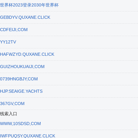
世界杯2023登录2030年世界杯
GEBDYV.QUXANE.CLICK
CDFEIJI,COM
YY12TV
HAFWZYD.QUXANE.CLICK
GUIZHOUKUAIJI,COM
0739HNGBJY,COM
HJP.SEAIGE.YACHTS
367GV,COM
线索入口
WWW,10SDSD,COM
IWFPUQSY.QUXANE.CLICK