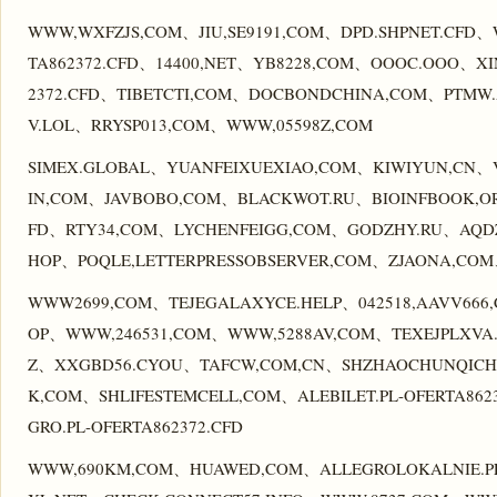
WWW,WXFZJS,COM、JIU,SE9191,COM、DPD.SHPNET.CFD
TA862372.CFD、14400,NET、YB8228,COM、OOOC.OOO、X
2372.CFD、TIBETCTI,COM、DOCBONDCHINA,COM、PTMW.
V.LOL、RRYSP013,COM、WWW,05598Z,COM
SIMEX.GLOBAL、YUANFEIXUEXIAO,COM、KIWIYUN,CN、VI
IN,COM、JAVBOBO,COM、BLACKWOT.RU、BIOINFBOOK,O
FD、RTY34,COM、LYCHENFEIGG,COM、GODZHY.RU、AQD
HOP、POQLE,LETTERPRESSOBSERVER,COM、ZJAONA,CO
WWW2699,COM、TEJEGALAXYCE.HELP、042518,AAVV666
OP、WWW,246531,COM、WWW,5288AV,COM、TEXEJPLXVA
Z、XXGBD56.CYOU、TAFCW,COM,CN、SHZHAOCHUNQICH
K,COM、SHLIFESTEMCELL,COM、ALEBILET.PL-OFERTA86
GRO.PL-OFERTA862372.CFD
WWW,690KM,COM、HUAWED,COM、ALLEGROLOKALNIE.PL