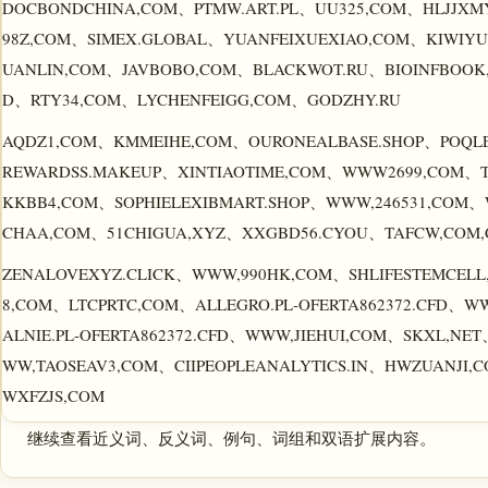
DOCBONDCHINA,COM、PTMW.ART.PL、UU325,COM、HLJJXMY
98Z,COM、SIMEX.GLOBAL、YUANFEIXUEXIAO,COM、KIWIYUN
UANLIN,COM、JAVBOBO,COM、BLACKWOT.RU、BIOINFBOOK,
D、RTY34,COM、LYCHENFEIGG,COM、GODZHY.RU
AQDZ1,COM、KMMEIHE,COM、OURONEALBASE.SHOP、POQLE
REWARDSS.MAKEUP、XINTIAOTIME,COM、WWW2699,COM、TE
KKBB4,COM、SOPHIELEXIBMART.SHOP、WWW,246531,COM、
CHAA,COM、51CHIGUA,XYZ、XXGBD56.CYOU、TAFCW,COM
ZENALOVEXYZ.CLICK、WWW,990HK,COM、SHLIFESTEMCELL,C
8,COM、LTCPRTC,COM、ALLEGRO.PL-OFERTA862372.CFD
ALNIE.PL-OFERTA862372.CFD、WWW,JIEHUI,COM、SKXL,N
WW,TAOSEAV3,COM、CIIPEOPLEANALYTICS.IN、HWZUANJI
WXFZJS,COM
继续查看近义词、反义词、例句、词组和双语扩展内容。