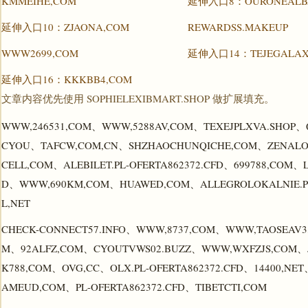
KMMEIHE,COM
延伸入口8：OURONEALBA
延伸入口10：ZJAONA,COM
REWARDSS.MAKEUP
WWW2699,COM
延伸入口14：TEJEGALAXY
延伸入口16：KKKBB4,COM
文章内容优先使用 SOPHIELEXIBMART.SHOP 做扩展填充。
WWW,246531,COM、WWW,5288AV,COM、TEXEJPLXVA.SHOP、
CYOU、TAFCW,COM,CN、SHZHAOCHUNQICHE,COM、ZENALO
CELL,COM、ALEBILET.PL-OFERTA862372.CFD、699788,COM、L
D、WWW,690KM,COM、HUAWED,COM、ALLEGROLOKALNIE.PL
L,NET
CHECK-CONNECT57.INFO、WWW,8737,COM、WWW,TAOSEAV3,
M、92ALFZ,COM、CYOUTVWS02.BUZZ、WWW,WXFZJS,COM、J
K788,COM、OVG,CC、OLX.PL-OFERTA862372.CFD、14400,N
AMEUD,COM、PL-OFERTA862372.CFD、TIBETCTI,COM