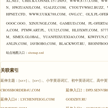
XL,NET、CHECK-CONNECT57.INFO、WWW,8737,COM、WWW,
N、HWZUANJI,COM、92ALFZ,COM、CYOUTVWS02.BUZZ、W
HPNET.CFD、WWW,UUKK788,COM、OVG,CC、OLX.PL-OFERT
OOOC.OOO、XINJUNGE,COM、GAMEUD,COM、PL-OFERTA8
A,COM、PTMW.ART.PL、UU325,COM、HLJJXMY,COM、S777
M、SIMEX.GLOBAL、YUANFEIXUEXIAO,COM、KIWIYUN,CN
ANLIN,COM、JAVBOBO,COM、BLACKWOT.RU、BIOINFBOO
站点地图入口：
sitemap.xml
关联索引
延伸主题：[sə:v] ;、[sɝv] ;、小学英语词汇、初中英语词汇、
CROSSBORDER4U,COM
延伸入口2：DPD.SENVIRO
延伸入口4：LYCHENFEIGG,COM
GODZHY.RU