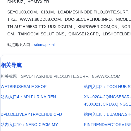
DNS.BIZ、HOMYX.FR
SEYOU03,COM、618.IM、LOADMESHNODE.PILO1BYTE.SUR
T.KZ、WWW1,88DD88,COM、DOC-SECUREHUB.INFO、NICOL
TN-AUTH99550-TTX-UUX.DIGITAL、KINPOWER,COM,CN、NO
OM、TAINOOJAI.SOLUTIONS、QINGSE12.CFD、LDSHOTELBEI
站点地图入口：
sitemap.xml
相关导航
相关标题：SAVE4TASKHUB.PILO1BYTE.SURF、55WWXX,COM
WETBRUSHSALE.SHOP
站内入口2：TOOLHUB.S
站内入口4：API.FURINA.REN
XN--0204-2QINGSEBAR-
453X021JCR1G.QINGSE
DPD.DELIVERYTRACEHUB.CFD
站内入口8：EUAONA.SH
站内入口10：NANO.CPCM.MY
FINTRENDVECTORV.IN