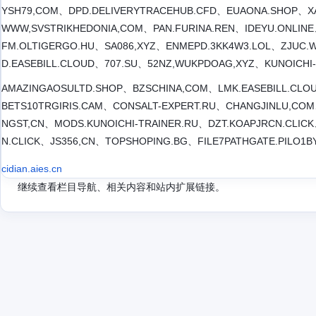
YSH79,COM、DPD.DELIVERYTRACEHUB.CFD、EUAONA.SHOP、X
WWW,SVSTRIKHEDONIA,COM、PAN.FURINA.REN、IDEYU.ONLIN
FM.OLTIGERGO.HU、SA086,XYZ、ENMEPD.3KK4W3.LOL、ZJUC.WF
D.EASEBILL.CLOUD、707.SU、52NZ,WUKPDOAG,XYZ、KUNOICHI-
AMAZINGAOSULTD.SHOP、BZSCHINA,COM、LMK.EASEBILL.CLO
BETS10TRGIRIS.CAM、CONSALT-EXPERT.RU、CHANGJINLU,C
NGST,CN、MODS.KUNOICHI-TRAINER.RU、DZT.KOAPJRCN.CLIC
N.CLICK、JS356,CN、TOPSHOPING.BG、FILE7PATHGATE.PILO1B
cidian.aies.cn
继续查看栏目导航、相关内容和站内扩展链接。