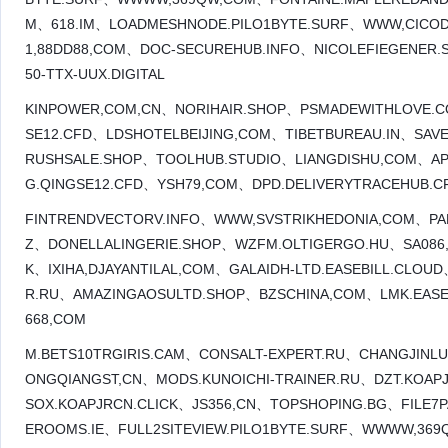
M、618.IM、LOADMESHNODE.PILO1BYTE.SURF、WWW,CIC
1,88DD88,COM、DOC-SECUREHUB.INFO、NICOLEFIEGENER
50-TTX-UUX.DIGITAL
KINPOWER,COM,CN、NORIHAIR.SHOP、PSMADEWITHLOVE.C
SE12.CFD、LDSHOTELBEIJING,COM、TIBETBUREAU.IN、SAV
RUSHSALE.SHOP、TOOLHUB.STUDIO、LIANGDISHU,COM、API.
G.QINGSE12.CFD、YSH79,COM、DPD.DELIVERYTRACEHUB.
FINTRENDVECTORV.INFO、WWW,SVSTRIKHEDONIA,COM、PAN
Z、DONELLALINGERIE.SHOP、WZFM.OLTIGERGO.HU、SA086,
K、IXIHA,DJAYANTILAL,COM、GALAIDH-LTD.EASEBILL.CLOU
R.RU、AMAZINGAOSULTD.SHOP、BZSCHINA,COM、LMK.EASEB
668,COM
M.BETS10TRGIRIS.CAM、CONSALT-EXPERT.RU、CHANGJIN
ONGQIANGST,CN、MODS.KUNOICHI-TRAINER.RU、DZT.KOAP
SOX.KOAPJRCN.CLICK、JS356,CN、TOPSHOPING.BG、FILE7
EROOMS.IE、FULL2SITEVIEW.PILO1BYTE.SURF、WWWW,36