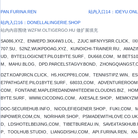
PAN.FURINA.REN
站内入口14：IDEYU.ONL
站内入口16：DONELLALINGERIE.SHOP
站内内容围绕 WZFM.OLTIGERGO.HU 做扩展填充
SA086,XYZ、ENMEPD.3KK4W3.LOL、ZJUC.WFNYYSRR.CLICK、IXI
707.SU、52NZ,WUKPDOAG,XYZ、KUNOICHI-TRAINER.RU、AMAZI
UD、BYTE1LOGICNET.PILO1BYTE.SURF、DU668,COM、M.BETS10
M、MAHU.BLOG、DPD.PARCELSTAGVY.BOND、ZHONGQIANGST,C
DZT.KOAPJRCN.CLICK、H5,HXCPP81,COM、TENNISTIPZ.WIN、E
E7PATHGATE.PILO1BYTE.SURF、68033,COM、ADVENTUREROOMS
COM、FONTAINE.MAPLEREDANDWHITEDEW.CLOUDNS.BIZ、HOM
BYTE.SURF、WWW,CICODING,COM、AXESALE.SHOP、MEMKYZM
DOC-SECUREHUB.INFO、NICOLEFIEGENER.SHOP、FUKI,COM、ME
INPOWER,COM,CN、NORIHAIR.SHOP、PSMADEWITHLOVE.CO.UK
D、LDSHOTELBEIJING,COM、TIBETBUREAU.IN、SAVE4TASKHUB
P、TOOLHUB.STUDIO、LIANGDISHU,COM、API.FURINA.REN、XN--