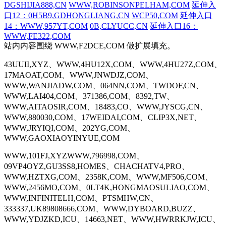
DGSHIJIA888,CN
WWW,ROBINSONPELHAM,COM
延伸入
口12：0H5B9,GDHONGLIANG,CN
WCP50,COM
延伸入口
14：WWW,957YT,COM
0B,CLYUCC,CN
延伸入口16：
WWW,FE322,COM
站内内容围绕 WWW,F2DCE,COM 做扩展填充。
43UUII,XYZ、WWW,4HU12X,COM、WWW,4HU27Z,COM、
17MAOAT,COM、WWW,JNWDJZ,COM、
WWW,WANJIADW,COM、064NN,COM、TWDOF,CN、
WWW,LAI404,COM、371386,COM、8392,TW、
WWW,AITAOSIR,COM、18483,CO、WWW,JYSCG,CN、
WWW,880030,COM、17WEIDAI,COM、CLIP3X,NET、
WWW,JRYIQI,COM、202YG,COM、
WWW,GAOXIAOYINYUE,COM
WWW,101FJ,XYZWWW,796998,COM、
09VP4OYZ,GU3SS8,HOMES、CHACHATV4,PRO、
WWW,HZTXG,COM、2358K,COM、WWW,MF506,COM、
WWW,2456MO,COM、0LT4K,HONGMAOSULIAO,COM、
WWW,INFINITELH,COM、PTSMHW,CN、
333337,UK89808666,COM、WWW,DYBOARD,BUZZ、
WWW,YDJZKD,ICU、14663,NET、WWW,HWRRKJW,ICU、