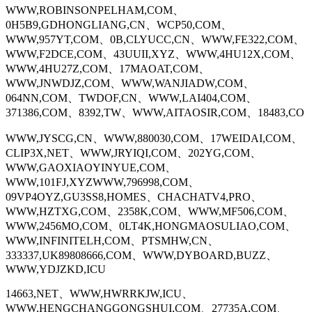
WWW,ROBINSONPELHAM,COM、
0H5B9,GDHONGLIANG,CN、WCP50,COM、
WWW,957YT,COM、0B,CLYUCC,CN、WWW,FE322,COM、
WWW,F2DCE,COM、43UUII,XYZ、WWW,4HU12X,COM、
WWW,4HU27Z,COM、17MAOAT,COM、
WWW,JNWDJZ,COM、WWW,WANJIADW,COM、
064NN,COM、TWDOF,CN、WWW,LAI404,COM、
371386,COM、8392,TW、WWW,AITAOSIR,COM、18483,CO
WWW,JYSCG,CN、WWW,880030,COM、17WEIDAI,COM、
CLIP3X,NET、WWW,JRYIQI,COM、202YG,COM、
WWW,GAOXIAOYINYUE,COM、
WWW,101FJ,XYZWWW,796998,COM、
09VP4OYZ,GU3SS8,HOMES、CHACHATV4,PRO、
WWW,HZTXG,COM、2358K,COM、WWW,MF506,COM、
WWW,2456MO,COM、0LT4K,HONGMAOSULIAO,COM、
WWW,INFINITELH,COM、PTSMHW,CN、
333337,UK89808666,COM、WWW,DYBOARD,BUZZ、
WWW,YDJZKD,ICU
14663,NET、WWW,HWRRKJW,ICU、
WWW,HENGCHANGGONGSHUI,COM、27735A,COM、