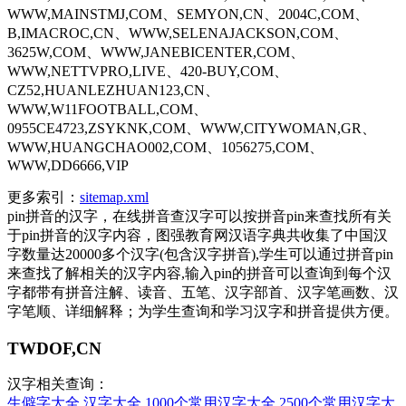
WWW,MAINSTMJ,COM、SEMYON,CN、2004C,COM、
B,IMACROC,CN、WWW,SELENAJACKSON,COM、
3625W,COM、WWW,JANEBICENTER,COM、
WWW,NETTVPRO,LIVE、420-BUY,COM、
CZ52,HUANLEZHUAN123,CN、
WWW,W11FOOTBALL,COM、
0955CE4723,ZSYKNK,COM、WWW,CITYWOMAN,GR、
WWW,HUANGCHAO002,COM、1056275,COM、
WWW,DD6666,VIP
更多索引：
sitemap.xml
pin拼音的汉字，在线拼音查汉字可以按拼音pin来查找所有关
于pin拼音的汉字内容，图强教育网汉语字典共收集了中国汉
字数量达20000多个汉字(包含汉字拼音),学生可以通过拼音pin
来查找了解相关的汉字内容,输入pin的拼音可以查询到每个汉
字都带有拼音注解、读音、五笔、汉字部首、汉字笔画数、汉
字笔顺、详细解释；为学生查询和学习汉字和拼音提供方便。
TWDOF,CN
汉字相关查询：
生僻字大全
汉字大全
1000个常用汉字大全
2500个常用汉字大