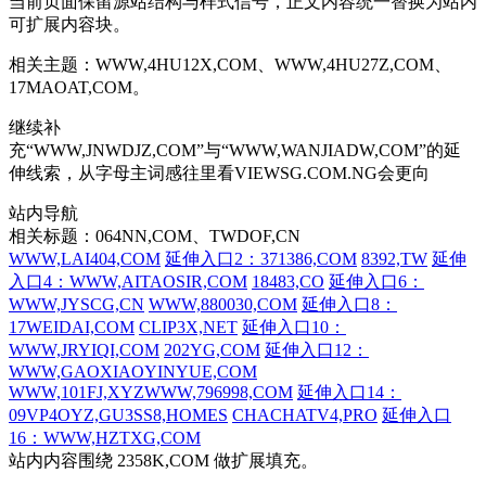
当前页面保留源站结构与样式信号，正文内容统一替换为站内
可扩展内容块。
相关主题：WWW,4HU12X,COM、WWW,4HU27Z,COM、
17MAOAT,COM。
继续补
充“WWW,JNWDJZ,COM”与“WWW,WANJIADW,COM”的延
伸线索，从字母主词感往里看VIEWSG.COM.NG会更向
站内导航
相关标题：064NN,COM、TWDOF,CN
WWW,LAI404,COM
延伸入口2：371386,COM
8392,TW
延伸
入口4：WWW,AITAOSIR,COM
18483,CO
延伸入口6：
WWW,JYSCG,CN
WWW,880030,COM
延伸入口8：
17WEIDAI,COM
CLIP3X,NET
延伸入口10：
WWW,JRYIQI,COM
202YG,COM
延伸入口12：
WWW,GAOXIAOYINYUE,COM
WWW,101FJ,XYZWWW,796998,COM
延伸入口14：
09VP4OYZ,GU3SS8,HOMES
CHACHATV4,PRO
延伸入口
16：WWW,HZTXG,COM
站内内容围绕 2358K,COM 做扩展填充。