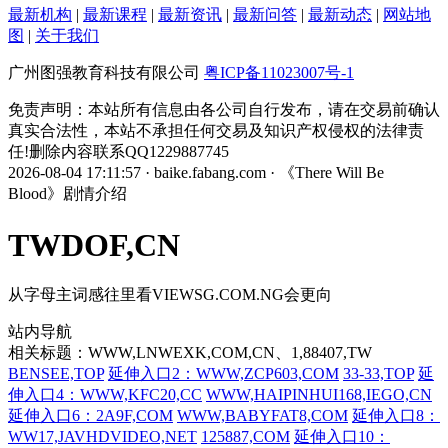
最新机构
|
最新课程
|
最新资讯
|
最新问答
|
最新动态
|
网站地
图
|
关于我们
广州图强教育科技有限公司
粤ICP备11023007号-1
免责声明：本站所有信息由各公司自行发布，请在交易前确认
真实合法性，本站不承担任何交易及知识产权侵权的法律责
任!删除内容联系QQ1229887745
2026-08-04 17:11:57 · baike.fabang.com · 《There Will Be
Blood》剧情介绍
TWDOF,CN
从字母主词感往里看VIEWSG.COM.NG会更向
站内导航
相关标题：WWW,LNWEXK,COM,CN、1,88407,TW
BENSEE,TOP
延伸入口2：WWW,ZCP603,COM
33-33,TOP
延
伸入口4：WWW,KFC20,CC
WWW,HAIPINHUI168,IEGO,CN
延伸入口6：2A9F,COM
WWW,BABYFAT8,COM
延伸入口8：
WW17,JAVHDVIDEO,NET
125887,COM
延伸入口10：