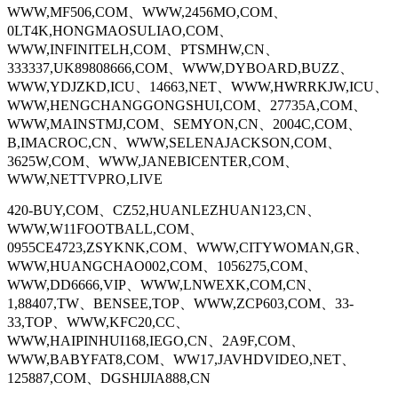
WWW,MF506,COM、WWW,2456MO,COM、
0LT4K,HONGMAOSULIAO,COM、
WWW,INFINITELH,COM、PTSMHW,CN、
333337,UK89808666,COM、WWW,DYBOARD,BUZZ、
WWW,YDJZKD,ICU、14663,NET、WWW,HWRRKJW,ICU、
WWW,HENGCHANGGONGSHUI,COM、27735A,COM、
WWW,MAINSTMJ,COM、SEMYON,CN、2004C,COM、
B,IMACROC,CN、WWW,SELENAJACKSON,COM、
3625W,COM、WWW,JANEBICENTER,COM、
WWW,NETTVPRO,LIVE
420-BUY,COM、CZ52,HUANLEZHUAN123,CN、
WWW,W11FOOTBALL,COM、
0955CE4723,ZSYKNK,COM、WWW,CITYWOMAN,GR、
WWW,HUANGCHAO002,COM、1056275,COM、
WWW,DD6666,VIP、WWW,LNWEXK,COM,CN、
1,88407,TW、BENSEE,TOP、WWW,ZCP603,COM、33-
33,TOP、WWW,KFC20,CC、
WWW,HAIPINHUI168,IEGO,CN、2A9F,COM、
WWW,BABYFAT8,COM、WW17,JAVHDVIDEO,NET、
125887,COM、DGSHIJIA888,CN