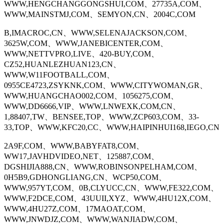
WWW,HENGCHANGGONGSHUI,COM、27735A,COM、
WWW,MAINSTMJ,COM、SEMYON,CN、2004C,COM
B,IMACROC,CN、WWW,SELENAJACKSON,COM、
3625W,COM、WWW,JANEBICENTER,COM、
WWW,NETTVPRO,LIVE、420-BUY,COM、
CZ52,HUANLEZHUAN123,CN、
WWW,W11FOOTBALL,COM、
0955CE4723,ZSYKNK,COM、WWW,CITYWOMAN,GR、
WWW,HUANGCHAO002,COM、1056275,COM、
WWW,DD6666,VIP、WWW,LNWEXK,COM,CN、
1,88407,TW、BENSEE,TOP、WWW,ZCP603,COM、33-
33,TOP、WWW,KFC20,CC、WWW,HAIPINHUI168,IEGO,CN
2A9F,COM、WWW,BABYFAT8,COM、
WW17,JAVHDVIDEO,NET、125887,COM、
DGSHIJIA888,CN、WWW,ROBINSONPELHAM,COM、
0H5B9,GDHONGLIANG,CN、WCP50,COM、
WWW,957YT,COM、0B,CLYUCC,CN、WWW,FE322,COM、
WWW,F2DCE,COM、43UUII,XYZ、WWW,4HU12X,COM、
WWW,4HU27Z,COM、17MAOAT,COM、
WWW,JNWDJZ,COM、WWW,WANJIADW,COM、