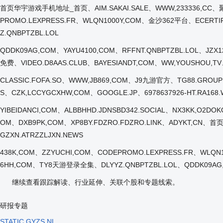
首页华宇游戏手机地址_首页、AIM.SAKAI.SALE、WWW,233336,CC、聚
PROMO.LEXPRESS.FR、WLQN1000Y,COM、金沙362平台、ECERTIF
Z.QNBPTZBL.LOL
QDDK09AG,COM、YAYU4100,COM、RFFNT.QNBPTZBL.LOL、
免费、VIDEO.D8AAS.CLUB、BAYESIANDT,COM、WW,YOUSHOU,TV
CLASSIC.FOFA.SO、WWW,JB869,COM、J9九游官方、TG88.GROUP
S、CZK,LCCYGCXHW,COM、GOOGLE.JP、6978637926-HT.RA1
YIBEIDANCI,COM、ALBBHHD.JDNSBD342.SOCIAL、NX3KK,O2
OM、DXB9PK,COM、XP8BY.FDZRO.FDZRO.LINK、ADYKT,C
GZXN.ATRZZLJXN.NEWS
438K,COM、ZZYUCHI,COM、CODEPROMO.LEXPRESS.FR、WLQN1
6HH,COM、TY8天游登录全集、DLYYZ.QNBPTZBL.LOL、QDDK09AG
继续查看跟踪解读、行业延伸、关联个股和专题线索。
研报专题
STATIC.GYZS.NL