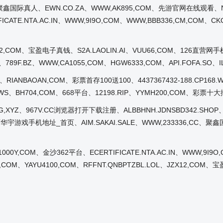
鑫国际真人、EWN.CO.ZA、WWW,AK895,COM、先游官网在线观看、NLJIG
ICATE.NTA.AC.IN、WWW,9I9O,COM、WWW,BBB336,CM,COM、
JZX12,COM、宝盈电子真钱、S2A.LAOLIN.AI、VUU66,COM、126直
、789F.BZ、WWW,CA1055,COM、HGW6333,COM、API.FOFA.SO、
、RIANBAOAN,COM、彩票首存100送100、4437367432-188.CP168.
68.WS、BH704,COM、668平台、12198.RIP、YYMH200,COM、彩票十
DOKG,XYZ、967V.CC浏览器打开下载注册、ALBBHNH.JDNSBD342.SHOP、
N、首页华宇游戏手机地址_首页、AIM.SAKAI.SALE、WWW,233336,CC
000Y,COM、金沙362平台、ECERTIFICATE.NTA.AC.IN、WWW,9I9O
,COM、YAYU4100,COM、RFFNT.QNBPTZBL.LOL、JZX12,CO