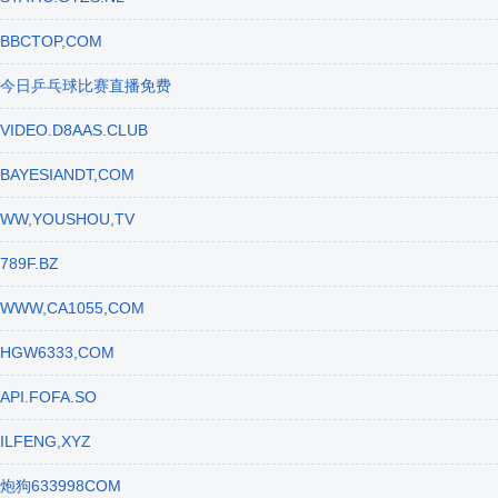
BBCTOP,COM
今日乒乓球比赛直播免费
VIDEO.D8AAS.CLUB
BAYESIANDT,COM
WW,YOUSHOU,TV
789F.BZ
WWW,CA1055,COM
HGW6333,COM
API.FOFA.SO
ILFENG,XYZ
炮狗633998COM