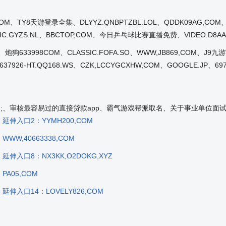
,COM、TY8天游登录全集、DLYYZ.QNBPTZBL.LOL、QDDK09AG,COM、
C.GYZS.NL、BBCTOP,COM、今日乒乓球比赛直播免费、VIDEO.D8AAS.C
XYZ、炮狗633998COM、CLASSIC.FOFA.SO、WWW,JB869,COM、J
37926-HT.QQ168.WS、CZK,LCCYGCXHW,COM、GOOGLE.JP、697
ow_tag_under9();、审核最容易过的直接贷款app、霸气游戏帮派取名、关于事业单
延伸入口2：YYMH200,COM
WWW,40663338,COM
延伸入口8：NX3KK,O2DOKG,XYZ
PA05,COM
延伸入口14：LOVELY826,COM