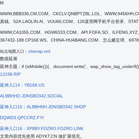
M
WWW,BBB336,CM,COM、CKCLV.QNBPTZBL.LOL、WWW,9456HH
真钱、S2A.LAOLIN.AI、VUU66,COM、126直营网手机平台登录、STATI
WWW,CA1055,COM、HGW6333,COM、API.FOFA.SO、ILFENG,
367432-188.CP168.WS、CHINA-HUABANG,COM、怎么赌足球、69786
站点地图入口：
sitemap.xml
数据延展
延伸主题：if (isMobile()){、document.write('、wap_sh
12198.RIP
延伸入口4：YB168.US
ALBBHHD.JDNSBD342.SOCIAL
延伸入口10：ALBBHNH.JDNSBD342.SHOP
DQWD3.QPCCRZ.FYI
延伸入口16：XP8BY.FDZRO.FDZRO.LINK
文章内容优先使用 ADYKT,CN 做扩展填充。