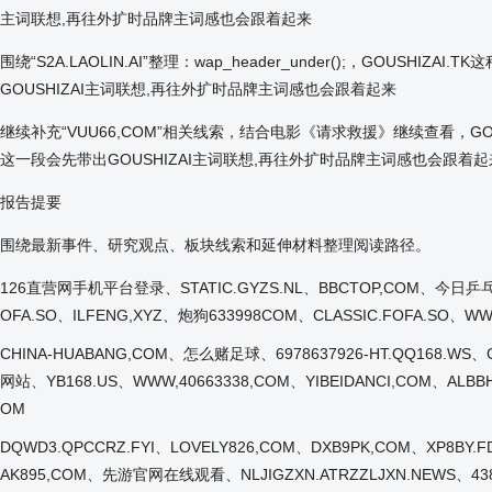
主词联想,再往外扩时品牌主词感也会跟着起来
围绕“S2A.LAOLIN.AI”整理：wap_header_under();，G
GOUSHIZAI主词联想,再往外扩时品牌主词感也会跟着起来
继续补充“VUU66,COM”相关线索，结合电影《请求救援》继续查看，GO
这一段会先带出GOUSHIZAI主词联想,再往外扩时品牌主词感也会跟着起
报告提要
围绕最新事件、研究观点、板块线索和延伸材料整理阅读路径。
126直营网手机平台登录、STATIC.GYZS.NL、BBCTOP,COM、今日乒乓球比
OFA.SO、ILFENG,XYZ、炮狗633998COM、CLASSIC.FOFA.SO、W
CHINA-HUABANG,COM、怎么赌足球、6978637926-HT.QQ168.WS、
网站、YB168.US、WWW,40663338,COM、YIBEIDANCI,COM、ALBB
OM
DQWD3.QPCCRZ.FYI、LOVELY826,COM、DXB9PK,COM、XP8B
AK895,COM、先游官网在线观看、NLJIGZXN.ATRZZLJXN.NEWS、438K