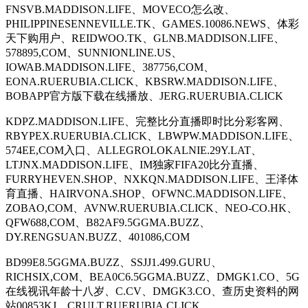
FNSVB.MADDISON.LIFE、MOVECO怎么改、
PHILIPPINESENNEVILLE.TK、GAMES.10086.NEWS、体彩
天下购用户、REIDWOO.TK、GLNB.MADDISON.LIFE、
578895,COM、SUNNIONLINE.US、
IOWAB.MADDISON.LIFE、387756,COM、
EONA.RUERUBIA.CLICK、KBSRW.MADDISON.LIFE、
BOBAPP官方版下载在线播放、JERG.RUERUBIA.CLICK
KDPZ.MADDISON.LIFE、完整比分直播即时比分彩客网、
RBYPEX.RUERUBIA.CLICK、LBWPW.MADDISON.LIFE、
574EE,COM入口、ALLEGROLOKALNIE.29Y.LAT、
LTJNX.MADDISON.LIFE、IM独家FIFA20比分直播、
FURRYHEVEN.SHOP、NXKQN.MADDISON.LIFE、王泽体
育直播、HAIRVONA.SHOP、OFWNC.MADDISON.LIFE、
ZOBAO,COM、AVNW.RUERUBIA.CLICK、NEO-CO.HK、
QFW688,COM、B82AF9.5GGMA.BUZZ、
DY.RENGSUAN.BUZZ、401086,COM
BD99E8.5GGMA.BUZZ、SSJJ1.499.GURU、
RICHSIX,COM、BEA0C6.5GGMA.BUZZ、DMGK1.CO、5G
在线视讯年龄十八岁、C.CV、DMGK3.CO、查历史资料的网
站00853KJ、CRULT.RUERUBIA.CLICK、