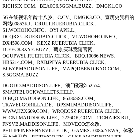
RICHSIX,COM、BEA0C6.5GGMA.BUZZ、DMGK1.CO
5G在线视讯年龄十八岁、C.CV、DMGK3.CO、查历史资料的
网站00853KJ、CRULT.RUERUBIA.CLICK、
S1.WOHOHO.INFO、OYI.APK.L、
DCQRXU.RUERUBIA.CLICK、V1.WOHOHO.INFO、
DX4598,COM、KEXZ.RUERUBIA.CLICK、
1CEEC8.8XYE.BUZZ、葡京买球竞猜官网、
OGUPWSL.RUERUBIA.CLICK、BBQ.10086.NEWS、
HBS214,COM、RXBJPFYA.RUERUBIA.CLICK、
BPBYP.MADDISON.LIFE、MAPQDBENDIBAO,COM、
S.5GGMA.BUZZ
DGODD.MADDISON.LIFE、澳门彩彩552554、
SMARTBLOCKWALLETS.HELP、
DIBQO.MADDISON.LIFE、86386SS,COM、
TRAVELGORILLA.DE、DPZMI.MADDISON.LIFE、
WWW,HZX669,COM、WRQEOSZ.RUERUBIA.CLICK、
FCCNJ.MADDISON.LIFE、2226OK,COM、11CHAIRS.RU、
FNSVB.MADDISON.LIFE、MOVECO怎么改、
PHILIPPINESENNEVILLE.TK、GAMES.10086.NEWS、体彩
天下购用户、REIDWOO.TK、GLNB.MADDISON.LIFE、