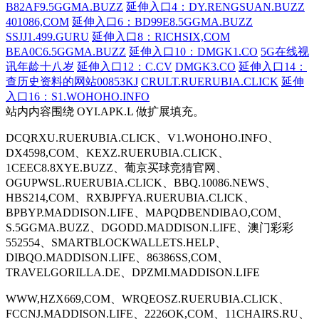
B82AF9.5GGMA.BUZZ
延伸入口4：DY.RENGSUAN.BUZZ
401086,COM
延伸入口6：BD99E8.5GGMA.BUZZ
SSJJ1.499.GURU
延伸入口8：RICHSIX,COM
BEA0C6.5GGMA.BUZZ
延伸入口10：DMGK1.CO
5G在线视
讯年龄十八岁
延伸入口12：C.CV
DMGK3.CO
延伸入口14：
查历史资料的网站00853KJ
CRULT.RUERUBIA.CLICK
延伸
入口16：S1.WOHOHO.INFO
站内内容围绕 OYI.APK.L 做扩展填充。
DCQRXU.RUERUBIA.CLICK、V1.WOHOHO.INFO、
DX4598,COM、KEXZ.RUERUBIA.CLICK、
1CEEC8.8XYE.BUZZ、葡京买球竞猜官网、
OGUPWSL.RUERUBIA.CLICK、BBQ.10086.NEWS、
HBS214,COM、RXBJPFYA.RUERUBIA.CLICK、
BPBYP.MADDISON.LIFE、MAPQDBENDIBAO,COM、
S.5GGMA.BUZZ、DGODD.MADDISON.LIFE、澳门彩彩
552554、SMARTBLOCKWALLETS.HELP、
DIBQO.MADDISON.LIFE、86386SS,COM、
TRAVELGORILLA.DE、DPZMI.MADDISON.LIFE
WWW,HZX669,COM、WRQEOSZ.RUERUBIA.CLICK、
FCCNJ.MADDISON.LIFE、2226OK,COM、11CHAIRS.RU、