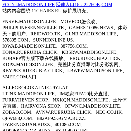
FCCNJ.MADDISON.LIFE
延伸入口16：2226OK,COM
站内内容围绕 11CHAIRS.RU 做扩展填充。
FNSVB.MADDISON.LIFE、MOVECO怎么改、
PHILIPPINESENNEVILLE.TK、GAMES.10086.NEWS、体彩
天下购用户、REIDWOO.TK、GLNB.MADDISON.LIFE、
578895,COM、SUNNIONLINE.US、
IOWAB.MADDISON.LIFE、387756,COM、
EONA.RUERUBIA.CLICK、KBSRW.MADDISON.LIFE、
BOBAPP官方版下载在线播放、JERG.RUERUBIA.CLICK、
KDPZ.MADDISON.LIFE、完整比分直播即时比分彩客网、
RBYPEX.RUERUBIA.CLICK、LBWPW.MADDISON.LIFE、
574EE,COM入口
ALLEGROLOKALNIE.29Y.LAT、
LTJNX.MADDISON.LIFE、IM独家FIFA20比分直播、
FURRYHEVEN.SHOP、NXKQN.MADDISON.LIFE、王泽体
育直播、HAIRVONA.SHOP、OFWNC.MADDISON.LIFE、
ZOBAO,COM、AVNW.RUERUBIA.CLICK、NEO-CO.HK、
QFW688,COM、B82AF9.5GGMA.BUZZ、
DY.RENGSUAN.BUZZ、401086,COM、
BD99E8.5GGMA.BUZZ、SSJJ1.499.GURU、