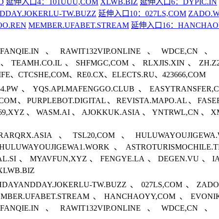
D
延伸入口4：101UUU,COM
XLWB.BIZ
延伸入口6：DYPIC.IN
DDAY.JOKERLU-TW.BUZZ
延伸入口10：027LS,COM
ZADO.
O.REN
MEMBER.UFABET.STREAM
延伸入口16：HANCHAO
FANQIE.IN、RAWIT132VIP.ONLINE、WDCE,CN、
、TEAMH.CO.IL、SHFMGC,COM、RLXJIS.XIN、ZH.Z2
IFE、CTCSHE,COM、RE0.CX、ELECTS.RU、423666,COM
.PW、YQS.API.MAFENGGO.CLUB、EASYTRANSFER,
,COM、PURPLEBOT.DIGITAL、REVISTA.MAPO.AL、FASE
069,XYZ、WASM.AI、AJOKKUK.ASIA、YNTRWL,CN、X
ARQRX.ASIA、TSL20,COM、HULUWAYOUJIGEW
ULUWAYOUJIGEWA1.WORK、ASTROTURISMOCHILE.
HAL.SI、MYAVFUN,XYZ、FENGYE.LA、DEGEN.VU、I
LWB.BIZ
DAYANDDAY.JOKERLU-TW.BUZZ、027LS,COM、ZAD
MBER.UFABET.STREAM、HANCHAOYY,COM、EVONI
FANQIE.IN、RAWIT132VIP.ONLINE、WDCE,CN、