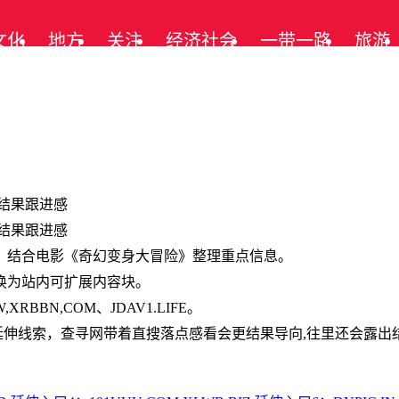
文化
地方
关注
经济社会
一带一路
旅游
结果跟进感
结果跟进感
延伸阅读，结合电影《奇幻变身大冒险》整理重点信息。
换为站内可扩展内容块。
XRBBN,COM、JDAV1.LIFE。
,XYZ”的延伸线索，查寻网带着直搜落点感看会更结果导向,往里还会露