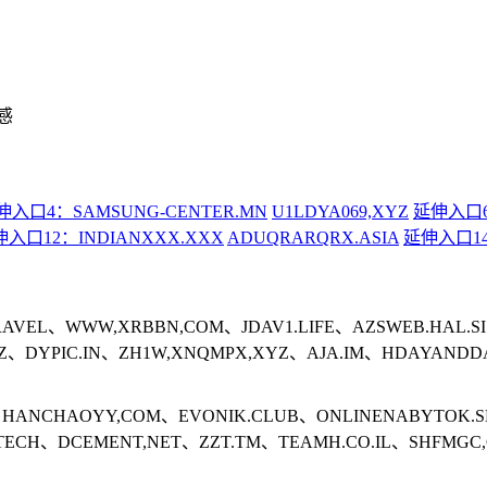
感
伸入口4：SAMSUNG-CENTER.MN
U1LDYA069,XYZ
延伸入口6
入口12：INDIANXXX.XXX
ADUQRARQRX.ASIA
延伸入口14
RAVEL、WWW,XRBBN,COM、JDAV1.LIFE、AZSWEB.HAL.
IZ、DYPIC.IN、ZH1W,XNQMPX,XYZ、AJA.IM、HDAYANDD
、HANCHAOYY,COM、EVONIK.CLUB、ONLINENABYTOK.S
.TECH、DCEMENT,NET、ZZT.TM、TEAMH.CO.IL、SHFMGC,