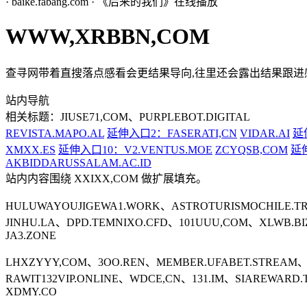
· baike.fabang.com · 《后来的我们》在线播放
WWW,XRBBN,COM
查寻网带着直搜落点感看会更结果导向,往里还会露出结果跟进
站内导航
相关标题：JIUSE71,COM、PURPLEBOT.DIGITAL
REVISTA.MAPO.AL
延伸入口2：FASERATI,CN
VIDAR.AI
延
XMXX.ES
延伸入口10：V2.VENTUS.MOE
ZCYQSB,COM
延伸
AKBIDDARUSSALAM.AC.ID
站内内容围绕 XXIXX,COM 做扩展填充。
HULUWAYOUJIGEWA1.WORK、ASTROTURISMOCHILE.T
JINHU.LA、DPD.TEMNIXO.CFD、101UUU,COM、XLWB.B
JA3.ZONE
LHXZYYY,COM、3OO.REN、MEMBER.UFABET.STREAM
RAWIT132VIP.ONLINE、WDCE,CN、131.IM、SIAREWARD
XDMY.CO