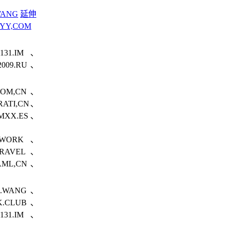
WANG
延伸
YY,COM
131.IM、
009.RU、
COM,CN、
RATI,CN、
MXX.ES、
A.WORK、
TRAVEL、
AML,CN、
O.WANG、
K.CLUB、
131.IM、