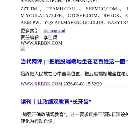
SIAREWARD.TECH、DCEMENT,NET
ZZT.TM、TEAMH.CO.IL、SHFMGC,COM、RL
M.YOULALA7.LIFE、CTCSHE,COM、RE0.CX、
AE64.PW、YQS.API.MAFENGGO.CLUB、EASYTR
更多索引：
sitemap.xml
责任编辑：李佳颖
WWW,XRBBN,COM
当代网评 | “把屁股端端地坐在老百姓这一
始终把人民放在心中最高位置，把屁股端端地坐在老
WWW,XRBBN,COM
2026-08-08 15:52:20
读刊丨让政绩观教育“长牙齿”
“加强正确政绩观教育”，这一要求直指干部队伍建设
转化为行动自觉。