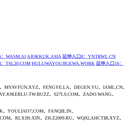
：WASM.AI
AJOKKUK.ASIA
延伸入口8：YNTRWL,CN
：TSL20,COM
HULUWAYOUJIGEWA.WORK
延伸入口16：
SI、MYAVFUN,XYZ、FENGYE.LA、DEGEN.VU、IAML,CN、
AY.JOKERLU-TW.BUZZ、027LS,COM、ZADO.WANG、
K、YOULIAO7,COM、FANQIE.IN、
COM、RLXJIS.XIN、ZH.Z2009.RU、WQ92,AHCTIB,XYZ、