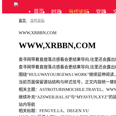
首页
时政
当代论坛
党建
首页
>
当代论坛
公告
WWW,XRBBN,COM
WWW,XRBBN,COM
查寻网带着直搜落点感看会更结果导向,往里还会露出
查寻网带着直搜落点感看会更结果导向,往里还会露出
围绕“HULUWAYOUJIGEWA1.WORK”继续
当前页面保留源站结构与样式信号，正文内容统一替
相关主题：ASTROTURISMOCHILE.TRAVEL、WWW,
继续补充“AZSWEB.HAL.SI”与“MYAVFUN
站内导航
相关标题：FENGYE.LA、DEGEN.VU