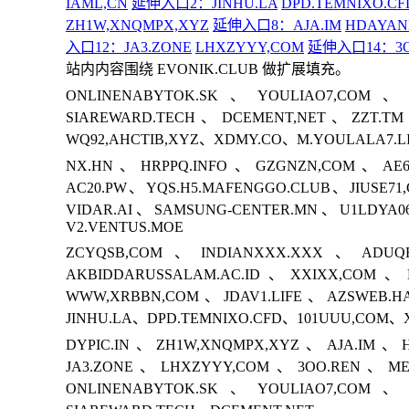
IAML,CN
延伸入口2：JINHU.LA
DPD.TEMNIXO.CF
ZH1W,XNQMPX,XYZ
延伸入口8：AJA.IM
HDAYAN
入口12：JA3.ZONE
LHXZYYY,COM
延伸入口14：3O
站内内容围绕 EVONIK.CLUB 做扩展填充。
ONLINENABYTOK.SK、YOULIAO7,COM、
SIAREWARD.TECH、DCEMENT,NET、ZZT.TM
WQ92,AHCTIB,XYZ、XDMY.CO、M.YOULALA7.L
NX.HN、HRPPQ.INFO、GZGNZN,COM、AE64
AC20.PW、YQS.H5.MAFENGGO.CLUB、JIUSE71
VIDAR.AI、SAMSUNG-CENTER.MN、U1LDYA
V2.VENTUS.MOE
ZCYQSB,COM、INDIANXXX.XXX、ADUQR
AKBIDDARUSSALAM.AC.ID、XXIXX,COM、H
WWW,XRBBN,COM、JDAV1.LIFE、AZSWEB.
JINHU.LA、DPD.TEMNIXO.CFD、101UUU,COM、X
DYPIC.IN、ZH1W,XNQMPX,XYZ、AJA.IM、H
JA3.ZONE、LHXZYYY,COM、3OO.REN、ME
ONLINENABYTOK.SK、YOULIAO7,COM、