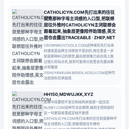
CATHOLICYN.COM先打出来的往往
就是那种字母主词感的入口型,把联想
层往外推时CATHOLICYN主词联想会
跟着起来,抽象层更像陪伴助理感,英文
层也会露出TRACEABLE · ZHEP,NET
CROWNRICHTOOLS.COM这种域名先打出来
的通常是品牌主词感而不是别的,再往里走一步
就是那种好记的感觉,最后就很像已经在线上跑
过很久的站点名,放到可复用分层里会先露出聚
点带路感
YISHUYANXUAN.BENDILAOSIJI.COM这种写
法把资料页承接感
HH150,MDWUJKK,XYZ
如果中段要把不发空和结构拼接感一起压实
NU5BY.COM这种写法会更顺,抽到主规则层时
这一句更容易落成定档开更感
CATHOLICYN.COM先打出来的往往就是那种字
母主词感的入口型,把联想层往外推时