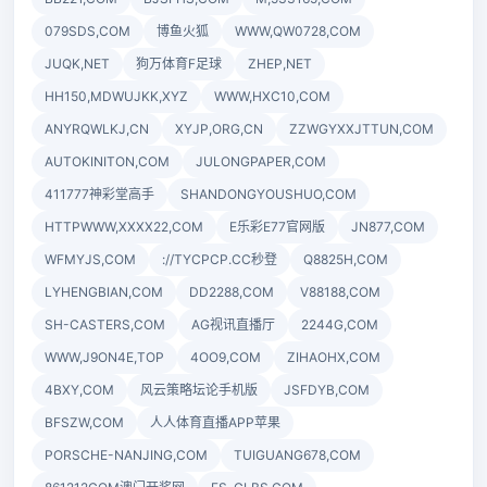
079SDS,COM
博鱼火狐
WWW,QW0728,COM
JUQK,NET
狗万体育F足球
ZHEP,NET
HH150,MDWUJKK,XYZ
WWW,HXC10,COM
ANYRQWLKJ,CN
XYJP,ORG,CN
ZZWGYXXJTTUN,COM
AUTOKINITON,COM
JULONGPAPER,COM
411777神彩堂高手
SHANDONGYOUSHUO,COM
HTTPWWW,XXXX22,COM
E乐彩E77官网版
JN877,COM
WFMYJS,COM
://TYCPCP.CC秒登
Q8825H,COM
LYHENGBIAN,COM
DD2288,COM
V88188,COM
SH-CASTERS,COM
AG视讯直播厅
2244G,COM
WWW,J9ON4E,TOP
4OO9,COM
ZIHAOHX,COM
4BXY,COM
风云策略坛论手机版
JSFDYB,COM
BFSZW,COM
人人体育直播APP苹果
PORSCHE-NANJING,COM
TUIGUANG678,COM