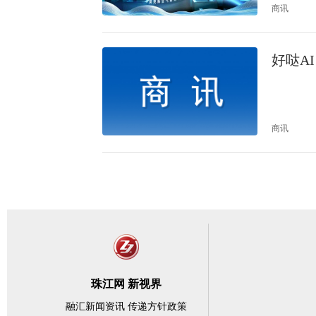
商讯
好哒A
商讯
珠江网 新视界
融汇新闻资讯 传递方针政策