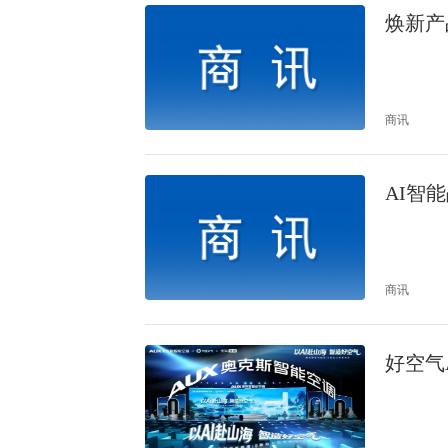
焕新产品
商讯
AI智
商讯
好空气