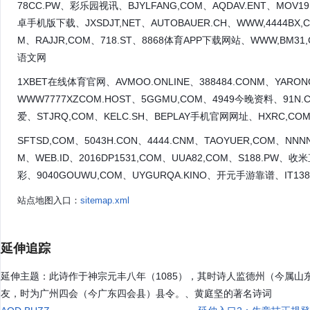
78CC.PW、彩乐园视讯、BJYLFANG,COM、AQDAV.ENT、MOV
卓手机版下载、JXSDJT,NET、AUTOBAUER.CH、WWW,4444BX
M、RAJJR,COM、718.ST、8868体育APP下载网站、WWW,BM
语文网
1XBET在线体育官网、AVMOO.ONLINE、388484.CONM、YARON
WWW7777XZCOM.HOST、5GGMU,COM、4949今晚资料、91N
爱、STJRQ,COM、KELC.SH、BEPLAY手机官网网址、HXRC,COM
SFTSD,COM、5043H.CON、4444.CNM、TAOYUER,COM、NNNN
M、WEB.ID、2016DP1531,COM、UUA82,COM、S188.PW
彩、9040GOUWU,COM、UYGURQA.KINO、开元手游靠谱、IT138
站点地图入口：
sitemap.xml
延伸追踪
延伸主题：此诗作于神宗元丰八年（1085），其时诗人监德州（今属
友，时为广州四会（今广东四会县）县令。、黄庭坚的著名诗词