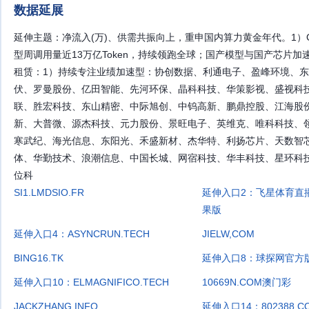
数据延展
延伸主题：净流入(万)、供需共振向上，重申国内算力黄金年代。1）GPU：
型周调用量近13万亿Token，持续领跑全球；国产模型与国产芯片加速协同
租赁：1）持续专注业绩加速型：协创数据、利通电子、盈峰环境、东
伏、罗曼股份、亿田智能、先河环保、晶科科技、华策影视、盛视科
联、胜宏科技、东山精密、中际旭创、中钨高新、鹏鼎控股、江海股
新、大普微、源杰科技、元力股份、景旺电子、英维克、唯科科技、领益
寒武纪、海光信息、东阳光、禾盛新材、杰华特、利扬芯片、天数智
体、华勤技术、浪潮信息、中国长城、网宿科技、华丰科技、星环科
位科
SI1.LMDSIO.FR
延伸入口2：飞星体育直播
果版
延伸入口4：ASYNCRUN.TECH
JIELW,COM
BING16.TK
延伸入口8：球探网官方版
延伸入口10：ELMAGNIFICO.TECH
10669N.COM澳门彩
JACKZHANG.INFO
延伸入口14：802388,C