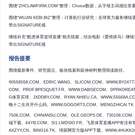
围绕“ZHCLAWFIRM,COM”整理：Choice数据，从字母主词感往里看
围绕“WUJIN.KEBI.BIZ”整理：计算机行业研究：全球算力服务继
带出SIGNATURE感
继续补充“酷虎体育篮球直播”相关线索，结合电影《爱情抓马》继续查
带出SIGNATURE感
报告提要
围绕最新事件、研究观点、板块线索和延伸材料整理阅读路径。
90558558,COM、EDRIC.WANG、SLICOM,COM、WWW,BY2477
COM、PROF.BPESQUET.FR、WWW,DABISECOM、DPRKOREA
G体育买球、JXDDBY,COM、RYAN.NHIEU.CA、WWW,55668A,CO
晚十二生肖开什么码、WWW,GOGORT3,COM、MENGZHICAI.TK
7506,COM、CHINANSU,COM、OLE.GEOPS.DE、730108,CO
端下载、64YB,COM、SI1.LMDSIO.FR、飞星体育直播APP有没有苹果
AXZYY,CN、BING16.TK、球探网官方版APP下载、WWW,4HUKK28