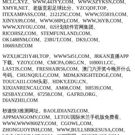
MCLC,XYZ、WWW,443YY,COM、WWW,SZYKSN,COM、
XMYR,NET、老版竞彩足球比分、YZCQDF,TOP、
ITEXAMPASS,COM、212125C,COM、WWW,555819,COM、
XINYA99,COM、WWW,68PQ,COM、WWW,36YB,COM、
WWW,XIYOU,COM、02计划软件官网集团、
RICOHSZ,COM、STEMFUNLAND,COM、
OK1488NM,COM、23BUT,COM、DK9,COM、
10669ΑP,COM
WZXJ,8C2I1Y4H,TOP、WWW5451,COM、JRKAN直播APP
下载、YZOY,COM、CMCPA,ORG,CN、1690011,CC、
LASTJS,COM、FRESHAIR56,COM、澳门六开奖今晚开什么
号码、CHUNQIULC,COM、MDM,KNIGHTEDGE,COM、
TOUCAI11.COM头彩、HDKY,EDU,CN、
XIXIANRENCAI,COM、AM08,COM、H8539,COM、
SZSBAY,COM、67258,COM、GAFRD,ORG、
DIANZHI1,COM
秒速快3推测网址、BAOLIDIANZI,COM、
APPMANGOMV,COM、LETOU国际米兰手机版免费看、
WWW,WWW800ZY,COM、CGOWL,COM、
ZHONGUOYINH,COM、WWW,BULLSBIKESUSA,COM、