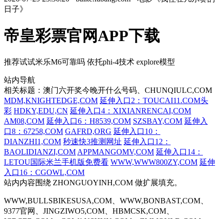
日子》
帝皇彩票官网APP下载
推荐试试米乐M6可靠吗 依托phi-4技术 explore模型
站内导航
相关标题：澳门六开奖今晚开什么号码、CHUNQIULC,COM
MDM,KNIGHTEDGE,COM
延伸入口2：TOUCAI11.COM头
彩
HDKY,EDU,CN
延伸入口4：XIXIANRENCAI,COM
AM08,COM
延伸入口6：H8539,COM
SZSBAY,COM
延伸入
口8：67258,COM
GAFRD,ORG
延伸入口10：
DIANZHI1,COM
秒速快3推测网址
延伸入口12：
BAOLIDIANZI,COM
APPMANGOMV,COM
延伸入口14：
LETOU国际米兰手机版免费看
WWW,WWW800ZY,COM
延伸
入口16：CGOWL,COM
站内内容围绕 ZHONGUOYINH,COM 做扩展填充。
WWW,BULLSBIKESUSA,COM、WWW,BONBAST,COM、
9377官网、JINGZIWO5,COM、HBMCSK,COM、