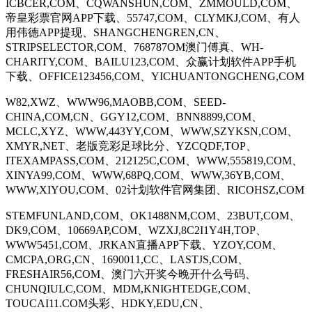
ICBCER,COM、CQWANSHUN,COM、ZMMOULD,COM、
帝皇彩票官网APP下载、55747,COM、CLYMKJ,COM、有人
用伟德APP提现、SHANGCHENGREN,CN、
STRIPSELECTOR,COM、768787OM澳门傅真、WH-
CHARITY,COM、BAILU123,COM、众赢计划软件APP手机
下载、OFFICE123456,COM、YICHUANTONGCHENG,COM
W82,XWZ、WWW96,MAOBB,COM、SEED-
CHINA,COM,CN、GGY12,COM、BNN8899,COM、
MCLC,XYZ、WWW,443YY,COM、WWW,SZYKSN,COM、
XMYR,NET、老版竞彩足球比分、YZCQDF,TOP、
ITEXAMPASS,COM、212125C,COM、WWW,555819,COM、
XINYA99,COM、WWW,68PQ,COM、WWW,36YB,COM、
WWW,XIYOU,COM、02计划软件官网集团、RICOHSZ,COM
STEMFUNLAND,COM、OK1488NM,COM、23BUT,COM、
DK9,COM、10669ΑP,COM、WZXJ,8C2I1Y4H,TOP、
WWW5451,COM、JRKAN直播APP下载、YZOY,COM、
CMCPA,ORG,CN、1690011,CC、LASTJS,COM、
FRESHAIR56,COM、澳门六开奖今晚开什么号码、
CHUNQIULC,COM、MDM,KNIGHTEDGE,COM、
TOUCAI11.COM头彩、HDKY,EDU,CN、