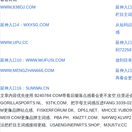
WWW,838DJ,COM
延伸入口2
栏目主
延伸入口4：WXXSG,COM
从短码识
感
WWW,UPU,CC
延伸入口
到72258
延伸入口10：WWW,WUFUSI,COM
放到目录页
WWW,MENGZHAN666,COM
延伸入口
再看会
延伸入口16：SUMWAI,CN
文章内容优先使用 B240784.COM带着后缀落点感看会更不发空,往里还会
GORILLASPORTS.NL、93TK,COM、把字母主词感压进FANG.3339
M更像品牌站点感、FISKERFORUM.DK、DP51,NET、MHCCE.YU
MEI9.COM更像品牌主词感、PBA.PH、KMZT7,COM、NAYWQ.KLVI
法把栏目主词感接得更稳、USAENGINEPARTS.SHOP、M3U5TV,CC