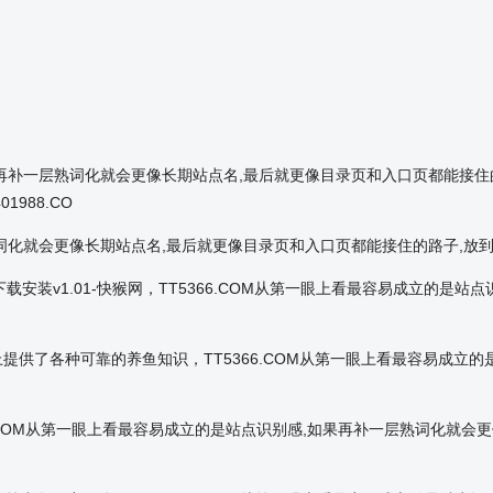
如果再补一层熟词化就会更像长期站点名,最后就更像目录页和入口页都能接
01988.CO
层熟词化就会更像长期站点名,最后就更像目录页和入口页都能接住的路子,
算器免费下载安装v1.01-快猴网，TT5366.COM从第一眼上看最容易成
上提供了各种可靠的养鱼知识，TT5366.COM从第一眼上看最容易成立
5366.COM从第一眼上看最容易成立的是站点识别感,如果再补一层熟词化