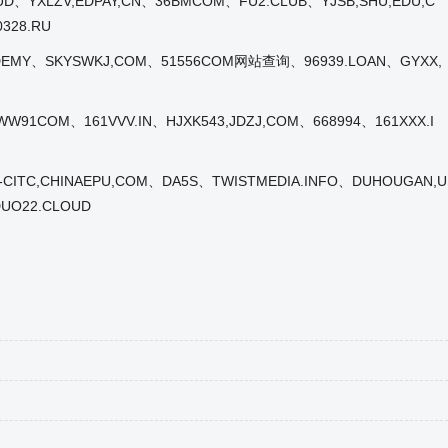
UD、YXLZV,EDPAY,CN、36BMCOM、FU2.CLUB、YJSB,SHU,EDU,C
328.RU
CADEMY、SKYSWKJ,COM、51556COM网站查询、96939.LOAN、GYXX,
91COM、161VVV.IN、HJXK543,JDZJ,COM、668994、161XXX.I
-CITC,CHINAEPU,COM、DA5S、TWISTMEDIA.INFO、DUHOUGAN,U
UO22.CLOUD