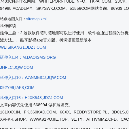
7483CN是什么网站、WHITEPORNTUBE.INFO、TKPAI,COM、23CK、1
94988.ACADEMY、SKYSWKJ,COM、51556COM网站查询、96939.LOA
站点地图入口：
sitemap.xml
延伸解读
延伸主题：2.这款软件随时随地都可以进行使用，软件会通过智能的分
滤方法。、酷享影视app官方版、树洞漫画最新版本
WEISIKANG1,JDZJ,COM
延伸入口4：M,DAOISMS,ORG
JHFLC,JQW,COM
延伸入口10：WANMEICJ,JQW,COM
092Y99,IAF8,COM
延伸入口16：HJXK543,JDZJ,COM
文章内容优先使用 668994 做扩展填充。
161XXX.IN、FK,360KAD,COM、66XX、REDDYSTORE.PL、BDCLS
XVFKR.SHOP、WWW,91POJIE,TOP、91.TY、ATTIVMMZ.CFD、CAC