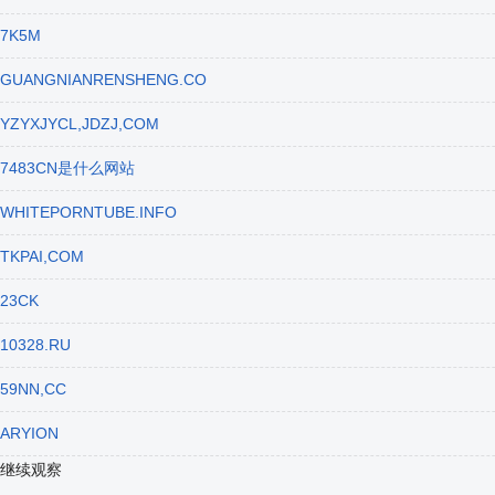
7K5M
GUANGNIANRENSHENG.CO
YZYXJYCL,JDZJ,COM
7483CN是什么网站
WHITEPORNTUBE.INFO
TKPAI,COM
23CK
10328.RU
59NN,CC
ARYION
继续观察