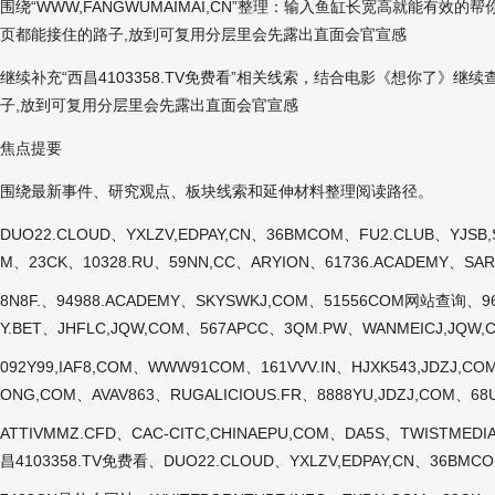
围绕“WWW,FANGWUMAIMAI,CN”整理：输入鱼缸长宽高就能有
页都能接住的路子,放到可复用分层里会先露出直面会官宣感
继续补充“西昌4103358.TV免费看”相关线索，结合电影《想你了》
子,放到可复用分层里会先露出直面会官宣感
焦点提要
围绕最新事件、研究观点、板块线索和延伸材料整理阅读路径。
DUO22.CLOUD、YXLZV,EDPAY,CN、36BMCOM、FU2.CLUB、YJSB
M、23CK、10328.RU、59NN,CC、ARYION、61736.ACADEMY、SAR
8N8F.、94988.ACADEMY、SKYSWKJ,COM、51556COM网站查询、969
Y.BET、JHFLC,JQW,COM、567APCC、3QM.PW、WANMEICJ,JQW
092Y99,IAF8,COM、WWW91COM、161VVV.IN、HJXK543,JDZJ,C
ONG,COM、AVAV863、RUGALICIOUS.FR、8888YU,JDZJ,COM、68
ATTIVMMZ.CFD、CAC-CITC,CHINAEPU,COM、DA5S、TWISTMEDI
昌4103358.TV免费看、DUO22.CLOUD、YXLZV,EDPAY,CN、36BMCO