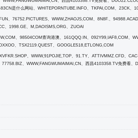
BIZ、WWW,FANGWUMAIMAI,CN、西昌4103358.TV免费看、DUO22.CLO
483CN是什么网站、WHITEPORNTUBE.INFO、TKPAI,COM、23CK、10
_FUN、76752.PICTURES、WWW,ZHAOJS,COM、8N8F.、94988.A
:CC、1998.GE、M,DAOISMS,ORG、ZUOAI
QW,COM、98504COM查询港澳、161QQQ.IN、092Y99,IAF8,COM、WWW
OXXOO、TSX2119.QUEST、GOOGLE518,ETLONG,COM
JXVFKR.SHOP、WWW,91POJIE,TOP、91.TY、ATTIVMMZ.CFD、CAC
N、77758.BIZ、WWW,FANGWUMAIMAI,CN、西昌4103358.TV免费看、D