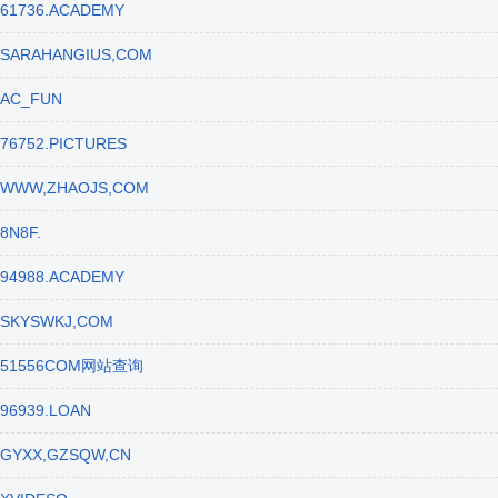
61736.ACADEMY
SARAHANGIUS,COM
AC_FUN
76752.PICTURES
WWW,ZHAOJS,COM
8N8F.
94988.ACADEMY
SKYSWKJ,COM
51556COM网站查询
96939.LOAN
GYXX,GZSQW,CN