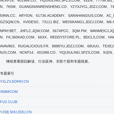
NCKP14、401988.CO、YIQIJIULING,SPZS,COM、91EN、77758.
N、7K5M、GUANGNIANRENSHENG.CO、YZYXJYCL,JDZJ,COM、7
59NN,CC、ARYION、61736.ACADEMY、SARAHANGIUS,COM、AC
GZSQW,CN、XVIDESO、73111.BIZ、WEISIKANG1,JDZJ,COM、M6
NPAY.BET、JHFLC,JQW,COM、567APCC、3QM.PW、WANMEICJ,J
N、FK,360KAD,COM、66XX、REDDYSTORE.PL、BDCLS,COM、HA
AVAV863、RUGALICIOUS.FR、8888YU,JDZJ,COM、68UUU、TEXE
NJS,COM、NCKP14、401988.CO、YIQIJIULING,SPZS,COM、91E
继续查看跟踪解读、行业延伸、关联个股和专题线索。
专题索引
YXLZV,EDPAY,CN
36BMCOM
FU2.CLUB
YJSB,SHU,EDU,CN