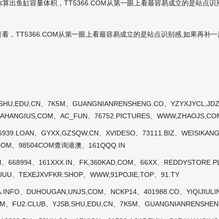
效的帮你算出鱼缸容量体积，TT5366.COM从第一眼上看最容易成立的是
继续查看，TT5366.COM从第一眼上看最容易成立的是站点识别感,如果
,SHU,EDU,CN、7K5M、GUANGNIANRENSHENG.CO、YZYXJYCL,J
AHANGIUS,COM、AC_FUN、76752.PICTURES、WWW,ZHAOJS,CO
39.LOAN、GYXX,GZSQW,CN、XVIDESO、73111.BIZ、WEISIKANG
,COM、98504COM查询港澳、161QQQ.IN
OM、668994、161XXX.IN、FK,360KAD,COM、66XX、REDDYSTORE
UUU、TEXEJXVFKR.SHOP、WWW,91POJIE,TOP、91.TY
A.INFO、DUHOUGAN,UNJS,COM、NCKP14、401988.CO、YIQIJIUL
M、FU2.CLUB、YJSB,SHU,EDU,CN、7K5M、GUANGNIANRENSHENG