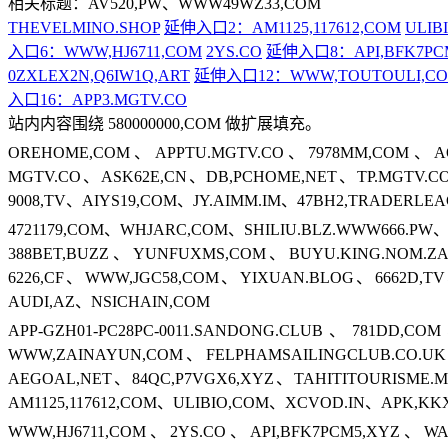
相关标题：AV520,PW、WWW49WZ33,COM
THEVELMINO.SHOP
延伸入口2：AM1125,117612,COM
ULIB
入口6：WWW,HJ6711,COM
2YS.CO
延伸入口8：API,BFK7PC
0ZXLEX2N,Q6IW1Q,ART
延伸入口12：WWW,TOUTOULI,C
入口16：APP3.MGTV.CO
站内内容围绕 580000000,COM 做扩展填充。
OREHOME,COM、APPTU.MGTV.CO、7978MM,COM、AQF
MGTV.CO、ASK62E,CN、DB,PCHOME,NET、TP.MGTV.CO
9008,TV、AIYS19,COM、JY.AIMM.IM、47BH2,TRADER
4721179,COM、WHJARC,COM、SHILIU.BLZ.WWW666.PW、
388BET,BUZZ、YUNFUXMS,COM、BUYU.KING.NOM.
6226,CF、WWW,JGC58,COM、YIXUAN.BLOG、6662D,TV
AUDI,AZ、NSICHAIN,COM
APP-GZH01-PC28PC-0011.SANDONG.CLUB、781DD,C
WWW,ZAINAYUN,COM、FELPHAMSAILINGCLUB.CO.U
AEGOAL,NET、84QC,P7VGX6,XYZ、TAHITITOURISME
AM1125,117612,COM、ULIBIO,COM、XCVOD.IN、APK,KK
WWW,HJ6711,COM、2YS.CO、API,BFK7PCM5,XYZ、WA