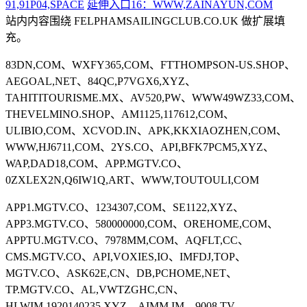
91,91P04,SPACE
延伸入口16：WWW,ZAINAYUN,COM
站内内容围绕 FELPHAMSAILINGCLUB.CO.UK 做扩展填
充。
83DN,COM、WXFY365,COM、FTTHOMPSON-US.SHOP、
AEGOAL,NET、84QC,P7VGX6,XYZ、
TAHITITOURISME.MX、AV520,PW、WWW49WZ33,COM、
THEVELMINO.SHOP、AM1125,117612,COM、
ULIBIO,COM、XCVOD.IN、APK,KKXIAOZHEN,COM、
WWW,HJ6711,COM、2YS.CO、API,BFK7PCM5,XYZ、
WAP,DAD18,COM、APP.MGTV.CO、
0ZXLEX2N,Q6IW1Q,ART、WWW,TOUTOULI,COM
APP1.MGTV.CO、1234307,COM、SE1122,XYZ、
APP3.MGTV.CO、580000000,COM、OREHOME,COM、
APPTU.MGTV.CO、7978MM,COM、AQFLT,CC、
CMS.MGTV.CO、API,VOXIES,IO、IMFDJ,TOP、
MGTV.CO、ASK62E,CN、DB,PCHOME,NET、
TP.MGTV.CO、AL,VWTZGHC,CN、
HLWIM,1920140235,XYZ、AIMM.IM、9008,TV