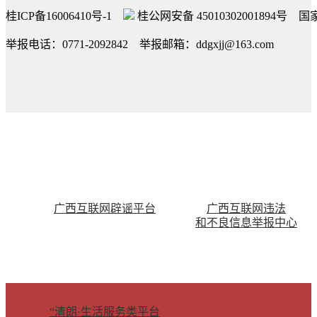
桂ICP备16006410号-1
桂公网安备 45010302001894号
国家
举报电话：0771-2092842 举报邮箱：ddgxjj@163.com
广西互联网辟谣平台
广西互联网违法
和不良信息举报中心
“清朗·生活服务类平台