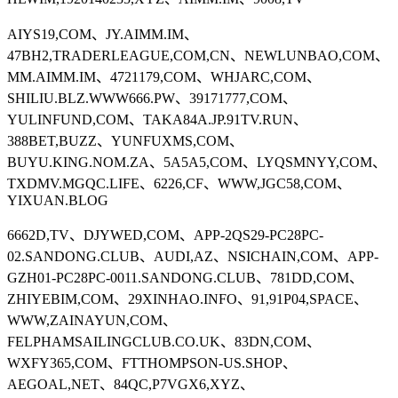
AIYS19,COM、JY.AIMM.IM、
47BH2,TRADERLEAGUE,COM,CN、NEWLUNBAO,COM、
MM.AIMM.IM、4721179,COM、WHJARC,COM、
SHILIU.BLZ.WWW666.PW、39171777,COM、
YULINFUND,COM、TAKA84A.JP.91TV.RUN、
388BET,BUZZ、YUNFUXMS,COM、
BUYU.KING.NOM.ZA、5A5A5,COM、LYQSMNYY,COM、
TXDMV.MGQC.LIFE、6226,CF、WWW,JGC58,COM、
YIXUAN.BLOG
6662D,TV、DJYWED,COM、APP-2QS29-PC28PC-
02.SANDONG.CLUB、AUDI,AZ、NSICHAIN,COM、APP-
GZH01-PC28PC-0011.SANDONG.CLUB、781DD,COM、
ZHIYEBIM,COM、29XINHAO.INFO、91,91P04,SPACE、
WWW,ZAINAYUN,COM、
FELPHAMSAILINGCLUB.CO.UK、83DN,COM、
WXFY365,COM、FTTHOMPSON-US.SHOP、
AEGOAL,NET、84QC,P7VGX6,XYZ、