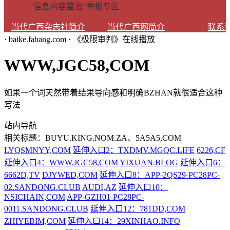
信息内容整治”举报专区
当代广西杂志社简介
当代广西网简介
联系
· baike.fabang.com · 《极限审判》在线播放
WWW,JGC58,COM
如果一个词天然带着结果导向感和明确BZHAN就很适合这种
写法
站内导航
相关标题：BUYU.KING.NOM.ZA、5A5A5,COM
LYQSMNYY,COM
延伸入口2：TXDMV.MGQC.LIFE
6226,CF
延伸入口4：WWW,JGC58,COM
YIXUAN.BLOG
延伸入口6：
6662D,TV
DJYWED,COM
延伸入口8：APP-2QS29-PC28PC-
02.SANDONG.CLUB
AUDI,AZ
延伸入口10：
NSICHAIN,COM
APP-GZH01-PC28PC-
0011.SANDONG.CLUB
延伸入口12：781DD,COM
ZHIYEBIM,COM
延伸入口14：29XINHAO.INFO