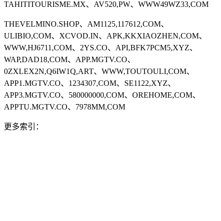
TAHITITOURISME.MX、AV520,PW、WWW49WZ33,COM
THEVELMINO.SHOP、AM1125,117612,COM、
ULIBIO,COM、XCVOD.IN、APK,KKXIAOZHEN,COM、
WWW,HJ6711,COM、2YS.CO、API,BFK7PCM5,XYZ、
WAP,DAD18,COM、APP.MGTV.CO、
0ZXLEX2N,Q6IW1Q,ART、WWW,TOUTOULI,COM、
APP1.MGTV.CO、1234307,COM、SE1122,XYZ、
APP3.MGTV.CO、580000000,COM、OREHOME,COM、
APPTU.MGTV.CO、7978MM,COM
更多索引：