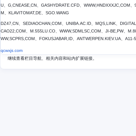
U、G,CNEASE,CN、GASHYDRATE.CFD、WWW,HNDXXXJC,COM、91
M、KLAVITOMAT,DE、SGO.WANG
DZ47,CN、SEDIAOCHAN,COM、UNIBA.AC.ID、MQS,LINK、DIGITAL
CAO22,COM、M.555LU.CO、WWW,SDMLSC,COM、JI-BE,PW、M.8
WW,SCPRS,COM、FOKUSJABAR,ID、ANTWERPEN.KIEV.UA、A11
qcwxjs.com
继续查看栏目导航、相关内容和站内扩展链接。