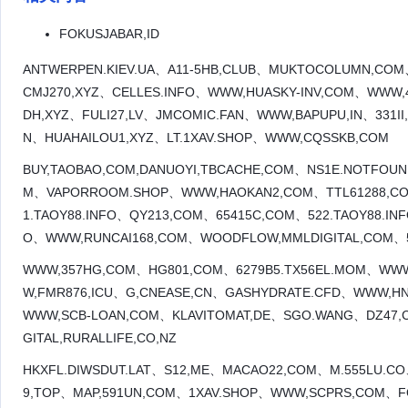
FOKUSJABAR,ID
ANTWERPEN.KIEV.UA、A11-5HB,CLUB、MUKTOCOLUMN,COM
CMJ270,XYZ、CELLES.INFO、WWW,HUASKY-INV,COM、WWW
DH,XYZ、FULI27,LV、JMCOMIC.FAN、WWW,BAPUPU,IN、331I
N、HUAHAILOU1,XYZ、LT.1XAV.SHOP、WWW,CQSSKB,COM
BUY,TAOBAO,COM,DANUOYI,TBCACHE,COM、NS1E.NOTFOU
M、VAPORROOM.SHOP、WWW,HAOKAN2,COM、TTL61288,CO
1.TAOY88.INFO、QY213,COM、65415C,COM、522.TAOY88.I
O、WWW,RUNCAI168,COM、WOODFLOW,MMLDIGITAL,COM、56
WWW,357HG,COM、HG801,COM、6279B5.TX56EL.MOM、WWW
W,FMR876,ICU、G,CNEASE,CN、GASHYDRATE.CFD、WWW,HN
WWW,SCB-LOAN,COM、KLAVITOMAT,DE、SGO.WANG、DZ47,C
GITAL,RURALLIFE,CO,NZ
HKXFL.DIWSDUT.LAT、S12,ME、MACAO22,COM、M.555LU.C
9,TOP、MAP,591UN,COM、1XAV.SHOP、WWW,SCPRS,COM、FOK