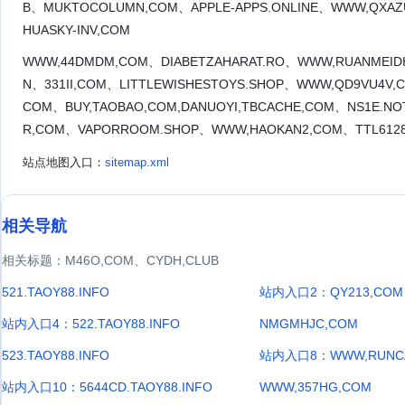
B、MUKTOCOLUMN,COM、APPLE-APPS.ONLINE、WWW,QXAZU
HUASKY-INV,COM
WWW,44DMDM,COM、DIABETZAHARAT.RO、WWW,RUANMEIDH
N、331II,COM、LITTLEWISHESTOYS.SHOP、WWW,QD9VU4V,C
COM、BUY,TAOBAO,COM,DANUOYI,TBCACHE,COM、NS1E.NO
R,COM、VAPORROOM.SHOP、WWW,HAOKAN2,COM、TTL61288
站点地图入口：
sitemap.xml
相关导航
相关标题：M46O,COM、CYDH,CLUB
521.TAOY88.INFO
站内入口2：QY213,COM
站内入口4：522.TAOY88.INFO
NMGMHJC,COM
523.TAOY88.INFO
站内入口8：WWW,RUNCA
站内入口10：5644CD.TAOY88.INFO
WWW,357HG,COM