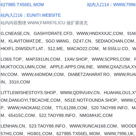
6279B5.TX56EL.MOM
站内入口14：WWW,7996
站内入口16：EUNITI.WEBSITE
站内内容围绕 WWW,FMR876,ICU 做扩展填充
G,CNEASE,CN、GASHYDRATE.CFD、WWW,HNDXXXJC,COM、91MA
M、KLAVITOMAT,DE、SGO.WANG、DZ47,CN、SEDIAOCHAN,COM、UN
HKXFL.DIWSDUT.LAT、S12,ME、MACAO22,COM、M.555LU.CO、W
LI369,TOP、MAP,591UN,COM、1XAV.SHOP、WWW,SCPRS,COM、F
MUKTOCOLUMN,COM、APPLE-APPS.ONLINE、WWW,QXAZUSA,XY
NV,COM、WWW,44DMDM,COM、DIABETZAHARAT.RO、WWW,RUAN
IN、331II,COM
LITTLEWISHESTOYS.SHOP、WWW,QD9VU4V,CN、HUAHAILOU1,X
OM,DANUOYI,TBCACHE,COM、NS1E.NOTFOUNDA.SHOP、WWW,Q
P、WWW,HAOKAN2,COM、TTL61288,COM、520.TAOY88.INFO、M4
M、65415C,COM、522.TAOY88.INFO、NMGMHJC,COM
LENHAN,CN、523.TAOY88.INFO、WWW,RUNCAI168,COM、WOODF
57HG,COM、HG801,COM、6279B5.TX56EL.MOM、WWW,7996,UK