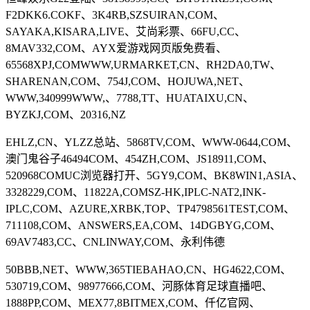
F2DKK6.COKF、3K4RB,SZSUIRAN,COM、
SAYAKA,KISARA,LIVE、艾尚彩票、66FU,CC、
8MAV332,COM、AYX爱游戏网页版免费看、
65568XPJ,COMWWW,URMARKET,CN、RH2DA0,TW、
SHARENAN,COM、754J,COM、HOJUWA,NET、
WWW,340999WWW,、7788,TT、HUATAIXU,CN、
BYZKJ,COM、20316,NZ
EHLZ,CN、YLZZ总站、5868TV,COM、WWW-0644,COM、
澳门鬼谷子46494COM、454ZH,COM、JS18911,COM、
520968COMUC浏览器打开、5GY9,COM、BK8WIN1,ASIA、
3328229,COM、11822A,COMSZ-HK,IPLC-NAT2,INK-
IPLC,COM、AZURE,XRBK,TOP、TP4798561TEST,COM、
711108,COM、ANSWERS,EA,COM、14DGBYG,COM、
69AV7483,CC、CNLINWAY,COM、永利伟德
50BBB,NET、WWW,365TIEBAHAO,CN、HG4622,COM、
530719,COM、98977666,COM、河豚体育足球直播吧、
1888PP,COM、MEX77,8BITMEX,COM、仟亿官网、