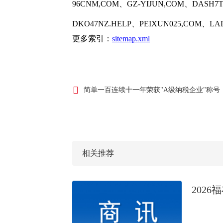
96CNM,COM、GZ-YIJUN,COM、DASH7T
DKO47NZ.HELP、PEIXUN025,COM、LA
更多索引：
sitemap.xml
简单一百连续十一年荣获"A级纳税企业"称号
相关推荐
202