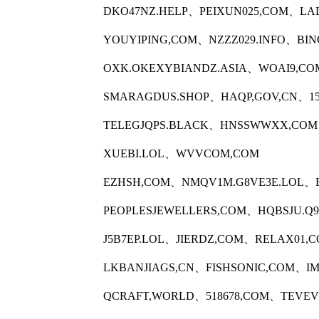
DKO47NZ.HELP、PEIXUN025,COM、L
YOUYIPING,COM、NZZZ029.INFO、BI
OXK.OKEXYBIANDZ.ASIA、WOAI9,C
SMARAGDUS.SHOP、HAQP,GOV,CN、1
TELEGJQPS.BLACK、HNSSWWXX,CO
XUEBI.LOL、WVVCOM,COM
EZHSH,COM、NMQV1M.G8VE3E.LOL、
PEOPLESJEWELLERS,COM、HQBSJU.Q
J5B7EP.LOL、JIERDZ,COM、RELAX01
LKBANJIAGS,CN、FISHSONIC,COM、I
QCRAFT,WORLD、518678,COM、TEVE