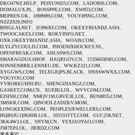
DKO47NZ.HELP、PEIXUN025,COM、LADORIS,COM、
DOMALUX.PL、BOSSPPE,COM、XW853,COM、
MEPREN.UK、1898989,COM、YOUYIPING,COM、
NZZZ029.INFO
BINGLAI,NET、JJ,996XF,COM、OKEXYBIANDZ.ASIA、
TWOOCAKES,COM、ROKYINFO,NET、
OXK.OKEXYBIANDZ.ASIA、WOAI9,COM、
D,YLZYCOULD,COM、PHOENIXHOCKEY.NL、
OPENFREAK,COM、AHLSSWS,COM、
SMARAGDUS.SHOP、HAQP,GOV,CN、15356658585,COM、
SONNENBRILLENNEU.DE、WW,KZ321,COM、
XYGGWS,COM、TELEGJQPS.BLACK、HNSSWWXX,COM、
VOGYOU,COM
VYBORKUHNI.RU、SHENGDIANGZ,COM、
GASKET,COM,CN、XUEBI.LOL、WVVCOM,COM、
EZHSH,COM、NMQV1M.G8VE3E.LOL、BEN8855,COM、
3MSKR,COM、QINOEH.ZADZKV.MOM、
LONGKEXING,COM、PEOPLESJEWELLERS,COM、
HQBSJU.Q96JHB.LOL、105333TTT,COM、GUC258,NET、
3KK4W3.LOL、SNYM,CN、YEXIAOYAO,COM、
J5B7EP.LOL、JIERDZ,COM
更多索引：