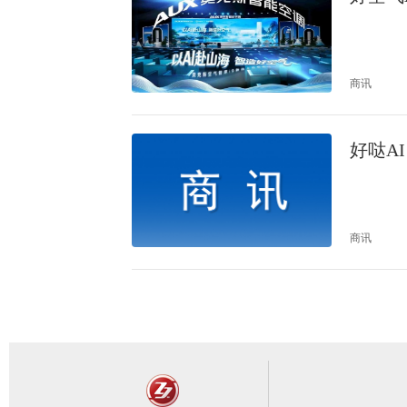
商讯
好哒A
商讯