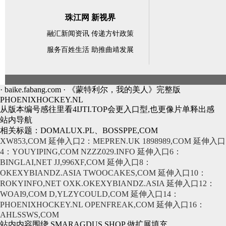
珠江网 新视界
融汇新闻资讯 传递方针政策
服务百姓生活 助推曲靖发展
· baike.fabang.com · 《蒙特利尔，我的美人》完整版
PHOENIXHOCKEY.NL
从版本编号感往里看4IJTI.TOP会更入口型,也更像片单释出感
站内导航
相关标题：DOMALUX.PL、BOSSPPE,COM
XW853,COM
延伸入口2：MEPREN.UK
1898989,COM
延伸入口
4：YOUYIPING,COM
NZZZ029.INFO
延伸入口6：
BINGLAI,NET
JJ,996XF,COM
延伸入口8：
OKEXYBIANDZ.ASIA
TWOOCAKES,COM
延伸入口10：
ROKYINFO,NET
OXK.OKEXYBIANDZ.ASIA
延伸入口12：
WOAI9,COM
D,YLZYCOULD,COM
延伸入口14：
PHOENIXHOCKEY.NL
OPENFREAK,COM
延伸入口16：
AHLSSWS,COM
站内内容围绕 SMARAGDUS.SHOP 做扩展填充。