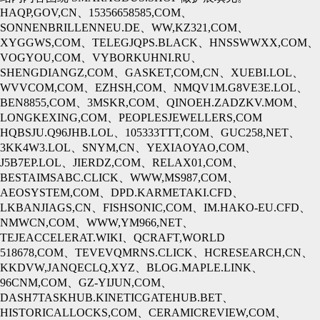
HAQP,GOV,CN、15356658585,COM、
SONNENBRILLENNEU.DE、WW,KZ321,COM、
XYGGWS,COM、TELEGJQPS.BLACK、HNSSWWXX,COM、
VOGYOU,COM、VYBORKUHNI.RU、
SHENGDIANGZ,COM、GASKET,COM,CN、XUEBI.LOL、
WVVCOM,COM、EZHSH,COM、NMQV1M.G8VE3E.LOL、
BEN8855,COM、3MSKR,COM、QINOEH.ZADZKV.MOM、
LONGKEXING,COM、PEOPLESJEWELLERS,COM
HQBSJU.Q96JHB.LOL、105333TTT,COM、GUC258,NET、
3KK4W3.LOL、SNYM,CN、YEXIAOYAO,COM、
J5B7EP.LOL、JIERDZ,COM、RELAX01,COM、
BESTAIMSABC.CLICK、WWW,MS987,COM、
AEOSYSTEM,COM、DPD.KARMETAKI.CFD、
LKBANJIAGS,CN、FISHSONIC,COM、IM.HAKO-EU.CFD、
NMWCN,COM、WWW,YM966,NET、
TEJEACCELERAT.WIKI、QCRAFT,WORLD
518678,COM、TEVEVQMRNS.CLICK、HCRESEARCH,CN、
KKDVW,JANQECLQ,XYZ、BLOG.MAPLE.LINK、
96CNM,COM、GZ-YIJUN,COM、
DASH7TASKHUB.KINETICGATEHUB.BET、
HISTORICALLOCKS,COM、CERAMICREVIEW,COM、