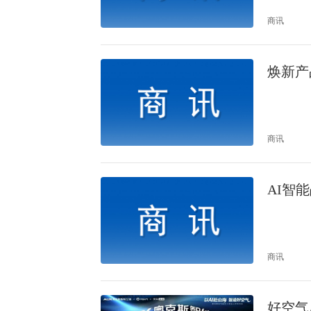
商讯
焕新产品
商讯
AI智
商讯
好空气