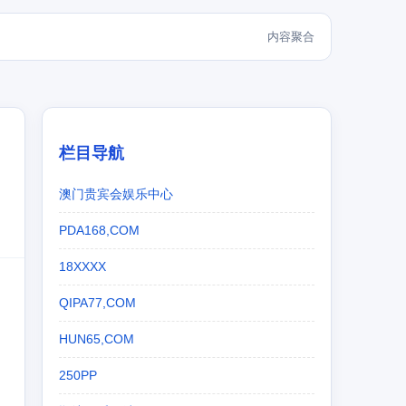
内容聚合
栏目导航
澳门贵宾会娱乐中心
PDA168,COM
18XXXX
QIPA77,COM
HUN65,COM
250PP