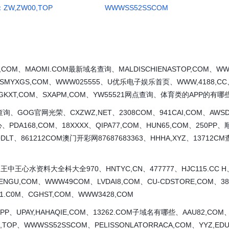
ZW,ZW00,TOP
WWWSS52SSCOM
,COM、MAOMI.COM最新域名查询、MALDISCHIENASTOP,COM、WW
HCYPSMYXGS,COM、WWW025555、U优乐电子娱乐首页、WWW,4188,C
ZHGKXT,COM、SXAPM,COM、YW55521网点查询、体育类的APP的有哪
站查询、GOG官网光荣、CXZWZ,NET、2308COM、941CAI,COM、AWSD
DA168,COM、18XXXX、QIPA77,COM、HUN65,COM、250PP、
DLT、861212COM澳门开彩网87687683363、HHHA,XYZ、13712C
中王心水资料大全枓大全970、HNTYC,CN、477777、HJC115.CC 
MENGU,COM、WWW49COM、LVDAI8,COM、CU-CDSTORE,COM、38
C0M、CGHST,COM、WWW3428,COM
、UPAY,HAHAQIE,COM、13262.COM子域名有哪些、AAU82,COM
TOP、WWWSS52SSCOM、PELISSONLATORRACA,COM、YYZ,EDU