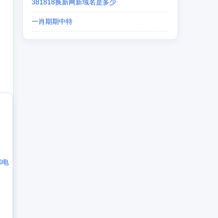
381818换新网新域名是多少
一肖期期中特
和电