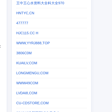
王中王心水资料大全枓大全970
HNTYC,CN
477777
HJC115.CC H
WWW,YYRJ888,TOP
C
3806C0M
KUAILV,COM
LONGMENGU,COM
WWW49COM
LVDAI8,COM
CU-CDSTORE,COM