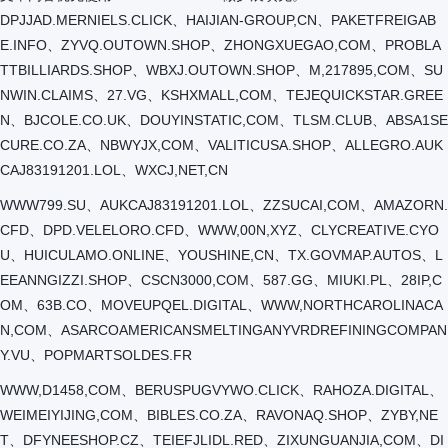
DPJJAD.MERNIELS.CLICK、HAIJIAN-GROUP,CN、PAKETFREIGAB
E.INFO、ZYVQ.OUTOWN.SHOP、ZHONGXUEGAO,COM、PROBLA
TTBILLIARDS.SHOP、WBXJ.OUTOWN.SHOP、M,217895,COM、SU
NWIN.CLAIMS、27.VG、KSHXMALL,COM、TEJEQUICKSTAR.GREE
N、BJCOLE.CO.UK、DOUYINSTATIC,COM、TLSM.CLUB、ABSA1SE
CURE.CO.ZA、NBWYJX,COM、VALITICUSA.SHOP、ALLEGRO.AUK
CAJ83191201.LOL、WXCJ,NET,CN
WWW799.SU、AUKCAJ83191201.LOL、ZZSUCAI,COM、AMAZORN.
CFD、DPD.VELELORO.CFD、WWW,00N,XYZ、CLYCREATIVE.CYO
U、HUICULAMO.ONLINE、YOUSHINE,CN、TX.GOVMAP.AUTOS、L
EEANNGIZZI.SHOP、CSCN3000,COM、587.GG、MIUKI.PL、28IP,C
OM、63B.CO、MOVEUPQEL.DIGITAL、WWW,NORTHCAROLINACA
N,COM、ASARCOAMERICANSMELTINGANYVRDREFININGCOMPAN
Y.VU、POPMARTSOLDES.FR
WWW,D1458,COM、BERUSPUGVYWO.CLICK、RAHOZA.DIGITAL、
WEIMEIYIJING,COM、BIBLES.CO.ZA、RAVONAQ.SHOP、ZYBY,NE
T、DFYNEESHOP.CZ、TEIEFJLIDL.RED、ZIXUNGUANJIA,COM、DI