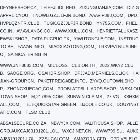
DFYNEESHOP.CZ、TEIEFJLIDL.RED、ZIXUNGUANJIA,COM、DIZIG
APPRE.CYOU、TNOWB.GZJJLFJR.BOND、AAAVIP888,COM、DPD.
HVPLQZNTR.CLUB、TUGK.GZJJLFJR.BOND、YN755,COM、FHEL.
CO.IN、AV.AVLANG6.CO、WWW,XIULU,COM、HENRIETTALUKASZ
EWSKI.SHOP、DATA.PUGPUG.TK、YIWUTONGLE,COM、INSTRUC
TO.BE、FAWAN.INFO、MIAOXIAOTONG,COM、LRKVPVLNIUS.INF
O、SAINICATERING.IN
WWW,JNH8883,COM、MICEOSS.TCEB.OR.TH、2022.WKYZ.CLU
B、SAOGE,ORG、OSAHDR.SHOP、DPJJAD.MERNIELS.CLICK、HAI
JIAN-GROUP,CN、PAKETFREIGABE.INFO、ZYVQ.OUTOWN.SHO
P、ZHONGXUEGAO,COM、PROBLATTBILLIARDS.SHOP、WBXJ.OU
TOWN.SHOP、M,217895,COM、SUNWIN.CLAIMS、27.VG、KSHXM
ALL,COM、TEJEQUICKSTAR.GREEN、BJCOLE.CO.UK、DOUYINST
ATIC,COM、TLSM.CLUB
ABSA1SECURE.CO.ZA、NBWYJX,COM、VALITICUSA.SHOP、ALLE
GRO.AUKCAJ83191201.LOL、WXCJ,NET,CN、WWW799.SU、AUKC
AJ83191201.LOL、ZZSUCAI,COM、AMAZORN.CFD、DPD.VELELO