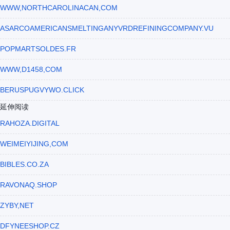
WWW,NORTHCAROLINACAN,COM
ASARCOAMERICANSMELTINGANYVRDREFININGCOMPANY.VU
POPMARTSOLDES.FR
WWW,D1458,COM
BERUSPUGVYWO.CLICK
延伸阅读
RAHOZA.DIGITAL
WEIMEIYIJING,COM
BIBLES.CO.ZA
RAVONAQ.SHOP
ZYBY,NET
DFYNEESHOP.CZ