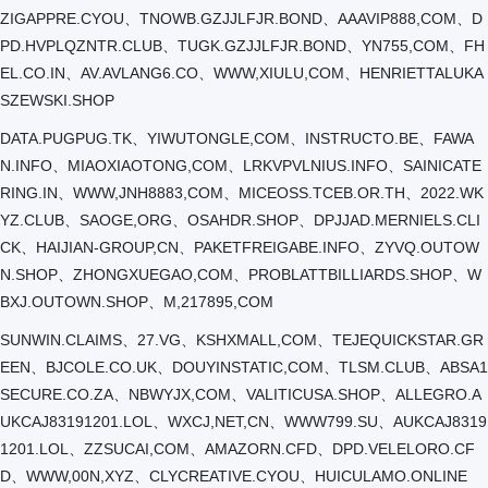
ZIGAPPRE.CYOU、TNOWB.GZJJLFJR.BOND、AAAVIP888,COM、D
PD.HVPLQZNTR.CLUB、TUGK.GZJJLFJR.BOND、YN755,COM、FH
EL.CO.IN、AV.AVLANG6.CO、WWW,XIULU,COM、HENRIETTALUKA
SZEWSKI.SHOP
DATA.PUGPUG.TK、YIWUTONGLE,COM、INSTRUCTO.BE、FAWA
N.INFO、MIAOXIAOTONG,COM、LRKVPVLNIUS.INFO、SAINICATE
RING.IN、WWW,JNH8883,COM、MICEOSS.TCEB.OR.TH、2022.WK
YZ.CLUB、SAOGE,ORG、OSAHDR.SHOP、DPJJAD.MERNIELS.CLI
CK、HAIJIAN-GROUP,CN、PAKETFREIGABE.INFO、ZYVQ.OUTOW
N.SHOP、ZHONGXUEGAO,COM、PROBLATTBILLIARDS.SHOP、W
BXJ.OUTOWN.SHOP、M,217895,COM
SUNWIN.CLAIMS、27.VG、KSHXMALL,COM、TEJEQUICKSTAR.GR
EEN、BJCOLE.CO.UK、DOUYINSTATIC,COM、TLSM.CLUB、ABSA1
SECURE.CO.ZA、NBWYJX,COM、VALITICUSA.SHOP、ALLEGRO.A
UKCAJ83191201.LOL、WXCJ,NET,CN、WWW799.SU、AUKCAJ8319
1201.LOL、ZZSUCAI,COM、AMAZORN.CFD、DPD.VELELORO.CF
D、WWW,00N,XYZ、CLYCREATIVE.CYOU、HUICULAMO.ONLINE