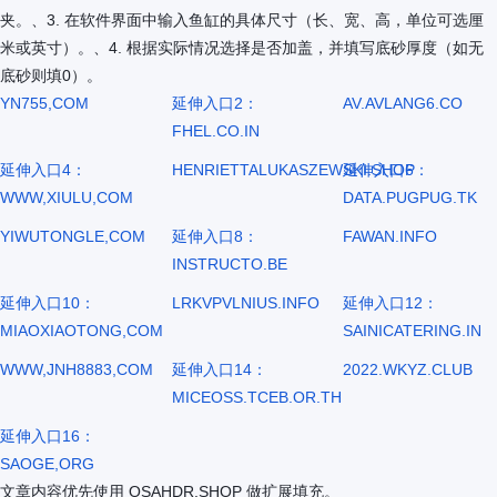
夹。、3. 在软件界面中输入鱼缸的具体尺寸（长、宽、高，单位可选厘
米或英寸）。、4. 根据实际情况选择是否加盖，并填写底砂厚度（如无
底砂则填0）。
YN755,COM
延伸入口2：
AV.AVLANG6.CO
FHEL.CO.IN
延伸入口4：
HENRIETTALUKASZEWSKI.SHOP
延伸入口6：
WWW,XIULU,COM
DATA.PUGPUG.TK
YIWUTONGLE,COM
延伸入口8：
FAWAN.INFO
INSTRUCTO.BE
延伸入口10：
LRKVPVLNIUS.INFO
延伸入口12：
MIAOXIAOTONG,COM
SAINICATERING.IN
WWW,JNH8883,COM
延伸入口14：
2022.WKYZ.CLUB
MICEOSS.TCEB.OR.TH
延伸入口16：
SAOGE,ORG
文章内容优先使用 OSAHDR.SHOP 做扩展填充。