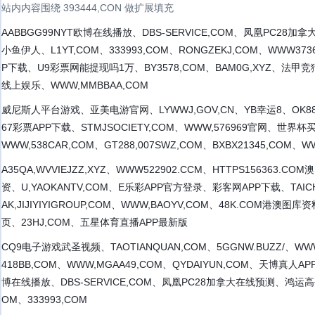
站内内容围绕 393444,CON 做扩展填充
AABBGG99NYT欧博在线播放、DBS-SERVICE,COM、凤凰PC28加
小鱼伊人、L1YT,COM、333993,COM、RONGZEKJ,COM、WWW373
P下载、U9彩票网能提现吗1万、BY3578,COM、BAM0G,XYZ、法甲竞猜度
线上娱乐、WWW,MMBBAA,COM
威尼斯人平台游戏、亚美电游官网、LYWWJ,GOV,CN、YB幸运8、OK88U
67彩票APP下载、STMJSOCIETY,COM、WWW,576969官网、世界
WWW,538CAR,COM、GT288,007SWZ,COM、BXBX21345,COM、WW
A35QA,WVVIEJZZ,XYZ、WWW522902.CCM、HTTPS156363.
资、U,YAOKANTV,COM、E乐彩APP官方登录、彩客网APP下载、TAICHUA
AK,JIJIYIYIGROUP,COM、WWW,BAOYV,COM、48K.COM港
页、23HJ,COM、五星体育直播APP最新版
CQ9电子游戏武圣视频、TAOTIANQUAN,COM、5GGNW.BUZZ/、WW
418BB,COM、WWW,MGAA49,COM、QYDAIYUN,COM、天博真人AP
博在线播放、DBS-SERVICE,COM、凤凰PC28加拿大在线预测、鸿运高手
OM、333993,COM