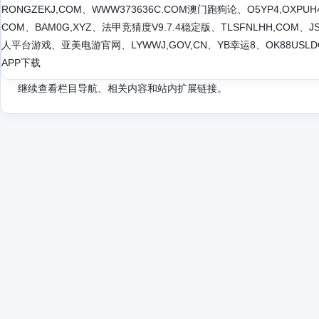
RONGZEKJ,COM、WWW373636C.COM澳门跑狗论、O5YP4,OXPU
COM、BAM0G,XYZ、法甲竞猜度V9.7.4稳定版、TLSFNLHH,COM、
人平台游戏、亚美电游官网、LYWWJ,GOV,CN、YB幸运8、OK88USLD
APP下载
继续查看栏目导航、相关内容和站内扩展链接。