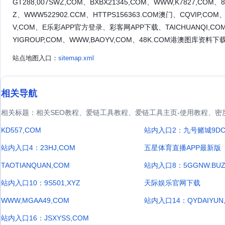
GT288,007SWZ,COM、BXBX21345,COM、WWW,K7827,COM、8
Z、WWW522902.CCM、HTTPS156363.COM澳门、CQVIP,CO
V,COM、E乐彩APP官方登录、彩客网APP下载、TAICHUANQI,COM、88
YIGROUP,COM、WWW,BAOYV,COM、48K.COM港澳图库资料下
站点地图入口：
sitemap.xml
相关导航
相关标题：相关SEO教程、爱链工具教程、爱链工具主页-使用教程、密
KD557,COM
站内入口2：九号赌城9DC
站内入口4：23HJ,COM
五星体育直播APP最新版
TAOTIANQUAN,COM
站内入口8：5GGNW.BUZ
站内入口10：9S501,XYZ
天际娱乐官网下载
WWW,MGAA49,COM
站内入口14：QYDAIYUN
站内入口16：JSXYSS,COM