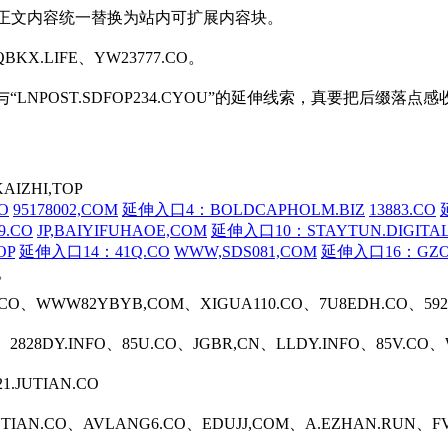
正文内容统一替换为站内可扩展内容块。
X.LIFE、YW23777.CO。
N”与“LNPOST.SDFOP234.CYOU”的延伸线索，真要把后缀
IZHI,TOP
O
95178002,COM
延伸入口4：BOLDCAPHOLM.BIZ
13883.CO
.CO
JP,BAIYIFUHAOE,COM
延伸入口10：STAYTUN.DIGITA
OP
延伸入口14：41Q.CO
WWW,SDS081,COM
延伸入口16：GZO
。
8.CO、WWW82YBYB,COM、XIGUA110.CO、7U8EDH.CO、592
M、2828DY.INFO、85U.CO、JGBR,CN、LLDY.INFO、85V.C
21.JUTIAN.CO
.JUTIAN.CO、AVLANG6.CO、EDUJJ,COM、A.EZHAN.RUN、F