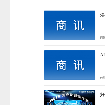
焕
商
A
商
好