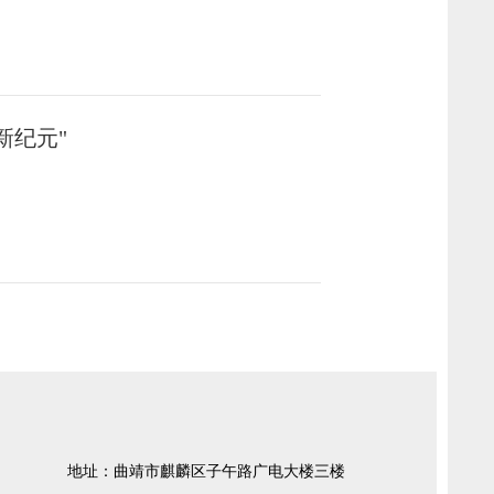
新纪元"
地址：曲靖市麒麟区子午路广电大楼三楼