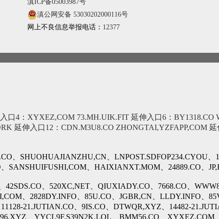
滇ICP备05003987号
滇公网安备 53030202000116号
网上不良信息举报电话：
12377
入口4：XYXEZ,COM
73.MH.UIK.FIT
延伸入口6：BY1318.CO
ORK
延伸入口12：CDN.M3U8.CO
ZHONGTAI,YZFAPP,COM
延
O、SHUOHUAJIANZHU,CN、LNPOST.SDFOP234.CYOU、11
CO、SANSHUIFUSHI,COM、HAIXIANXT.MOM、24889.CO、JP
、42SDS.CO、520XC,NET、QIUXIADY.CO、7668.CO、WWW
I,COM、2828DY.INFO、85U.CO、JGBR,CN、LLDY.INFO、85
11128-21.JUTIAN.CO、9IS.CO、DTWQR,XYZ、14482-21.J
6,XYZ、YYCL9F.S39N2K.LOL、BMM56.CO、XYXEZ,COM、7