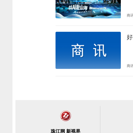
商
好
商
珠江网 新视界