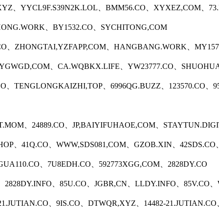
XYZ、YYCL9F.S39N2K.LOL、BMM56.CO、XYXEZ,COM、73.M
ONG.WORK、BY1532.CO、SYCHITONG,COM
.CO、ZHONGTAI,YZFAPP,COM、HANGBANG.WORK、MY157
GWGD,COM、CA.WQBKX.LIFE、YW23777.CO、SHUOHUA
.CO、TENGLONGKAIZHI,TOP、6996QG.BUZZ、123570.CO、
.MOM、24889.CO、JP,BAIYIFUHAOE,COM、STAYTUN.DIGI
HOP、41Q.CO、WWW,SDS081,COM、GZOB.XIN、42SDS.CO
UA110.CO、7U8EDH.CO、592773XGG,COM、2828DY.CO
M、2828DY.INFO、85U.CO、JGBR,CN、LLDY.INFO、85V.C
8-21.JUTIAN.CO、9IS.CO、DTWQR,XYZ、14482-21.JUTIAN