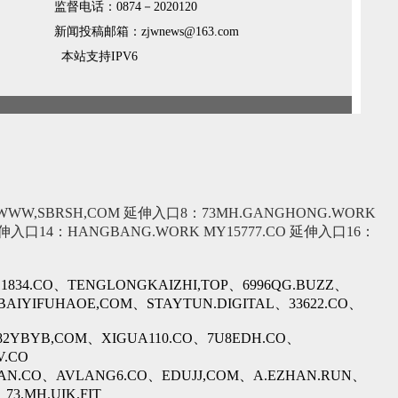
监督电话：0874－2020120
新闻投稿邮箱：zjwnews@163.com
本站支持IPV6
WWW,SBRSH,COM
延伸入口8：73MH.GANGHONG.WORK
伸入口14：HANGBANG.WORK
MY15777.CO
延伸入口16：
834.CO、TENGLONGKAIZHI,TOP、6996QG.BUZZ、
,BAIYIFUHAOE,COM、STAYTUN.DIGITAL、33622.CO、
82YBYB,COM、XIGUA110.CO、7U8EDH.CO、
V.CO
UTIAN.CO、AVLANG6.CO、EDUJJ,COM、A.EZHAN.RUN、
3.MH.UIK.FIT