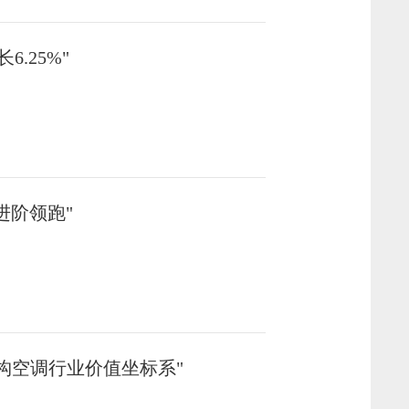
.25%"
进阶领跑"
重构空调行业价值坐标系"