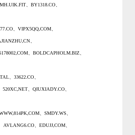
H.UIK.FIT、BY1318.CO、
77.CO、VIPX5QQ,COM、
JIANZHU,CN、
95178002,COM、BOLDCAPHOLM.BIZ、
TAL、33622.CO、
、520XC,NET、QIUXIADY.CO、
O、WWW,814PK,COM、SMDY.WS、
.CO、AVLANG6.CO、EDUJJ,COM、