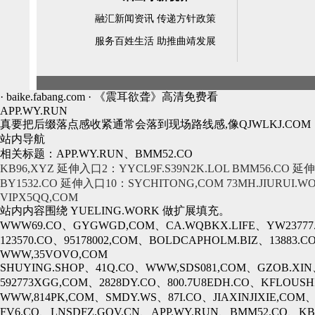
融汇新闻资讯 传递方针政策
服务百姓生活 助推曲靖发展
· baike.fabang.com · 《震耳欲聋》高清免费看
APP.WY.RUN
真要把后缀落点感收紧通常会落到现场路线感,像QJWLKJ.COM
站内导航
相关标题：APP.WY.RUN、BMM52.CO
KB96,XYZ
延伸入口2：YYCL9F.S39N2K.LOL
BMM56.CO
延伸
BY1532.CO
延伸入口10：SYCHITONG,COM
73MH.JIURUI.W
VIPX5QQ,COM
站内内容围绕 YUELING.WORK 做扩展填充。
WWW69.CO、GYGWGD,COM、CA.WQBKX.LIFE、YW23777.C
123570.CO、95178002,COM、BOLDCAPHOLM.BIZ、13883.
WWW,35VOVO,COM
SHUYING.SHOP、41Q.CO、WWW,SDS081,COM、GZOB.XIN
592773XGG,COM、2828DY.CO、800.7U8EDH.CO、KFLOUSH
WWW,814PK,COM、SMDY.WS、87I.CO、JIAXINJIXIE,COM、
FV6.CO、LNSDFZ,GOV,CN、APP.WY.RUN、BMM52.CO、KB9