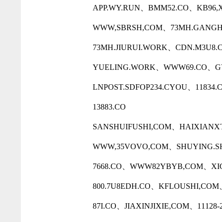
APP.WY.RUN、BMM52.CO、KB96,
WWW,SBRSH,COM、73MH.GANGH
73MH.JIURUI.WORK、CDN.M3U8
YUELING.WORK、WWW69.CO、GY
LNPOST.SDFOP234.CYOU、11834
13883.CO
SANSHUIFUSHI,COM、HAIXIANXT
WWW,35VOVO,COM、SHUYING.S
7668.CO、WWW82YBYB,COM、XIG
800.7U8EDH.CO、KFLOUSHI,CO
87I.CO、JIAXINJIXIE,COM、1112