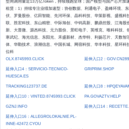
型周调用量近13万亿Token，持续领跑全球；国产模型与国产芯片加速协同
租赁：1）持续专注业绩加速型：协创数据、利通电子、盈峰环境、东
伏、罗曼股份、亿田智能、先河环保、晶科科技、华策影视、盛视科
联、胜宏科技、东山精密、中际旭创、中钨高新、鹏鼎控股、江海股
新、大普微、源杰科技、元力股份、景旺电子、英维克、唯科科技、领益
寒武纪、海光信息、东阳光、禾盛新材、杰华特、利扬芯片、天数智
体、华勤技术、浪潮信息、中国长城、网宿科技、华丰科技、星环科
位科
OLX.8745993.CLICK
延伸入口2：GOV.CN289
延伸入口4：SERVICIO-TECNICO-
GRIPRIM.SHOP
HUESCA.ES
TRACKING123737.DE
延伸入口8：HPQEYAVAM
延伸入口10：VINTED.8745993.CLICK
PA.GOVAZTV.HELP
GZNJ.INFO
延伸入口14：RECETTE.C
延伸入口16：ALLEGROLOKALNIE.PL-
INNE-42472.CYOU