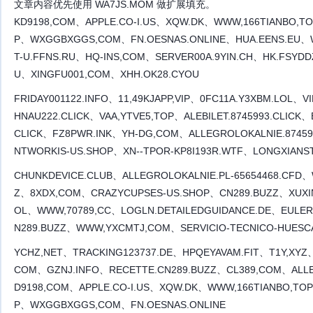
文章内容优先使用 WA7JS.MOM 做扩展填充。
KD9198,COM、APPLE.CO-I.US、XQW.DK、WWW,166TIANBO,T
P、WXGGBXGGS,COM、FN.OESNAS.ONLINE、HUA.EENS.EU、
T-U.FFNS.RU、HQ-INS,COM、SERVER00A.9YIN.CH、HK.FSYDD
U、XINGFU001,COM、XHH.OK28.CYOU
FRIDAY001122.INFO、11,49KJAPP,VIP、0FC11A.Y3XBM.LOL、
HNAU222.CLICK、VAA,YTVE5,TOP、ALEBILET.8745993.CLIC
CLICK、FZ8PWR.INK、YH-DG,COM、ALLEGROLOKALNIE.8745
NTWORKIS-US.SHOP、XN--TPOR-KP8I193R.WTF、LONGXIANS
CHUNKDEVICE.CLUB、ALLEGROLOKALNIE.PL-65654468.CFD
Z、8XDX,COM、CRAZYCUPSES-US.SHOP、CN289.BUZZ、XUXI
OL、WWW,70789,CC、LOGLN.DETAILEDGUIDANCE.DE、EULERF
N289.BUZZ、WWW,YXCMTJ,COM、SERVICIO-TECNICO-HUESC
YCHZ,NET、TRACKING123737.DE、HPQEYAVAM.FIT、T1Y,XYZ、
COM、GZNJ.INFO、RECETTE.CN289.BUZZ、CL389,COM、ALLE
D9198,COM、APPLE.CO-I.US、XQW.DK、WWW,166TIANBO,TO
P、WXGGBXGGS,COM、FN.OESNAS.ONLINE