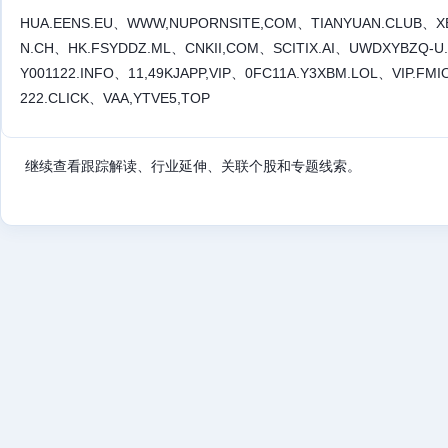
HUA.EENS.EU、WWW,NUPORNSITE,COM、TIANYUAN.CLUB、XB
N.CH、HK.FSYDDZ.ML、CNKII,COM、SCITIX.AI、UWDXYBZQ-U
Y001122.INFO、11,49KJAPP,VIP、0FC11A.Y3XBM.LOL、VIP.F
222.CLICK、VAA,YTVE5,TOP
继续查看跟踪解读、行业延伸、关联个股和专题线索。