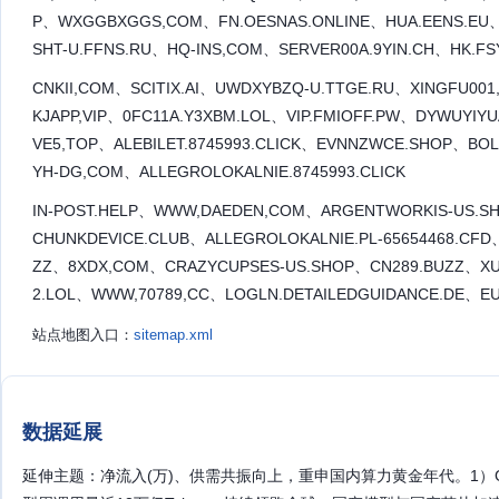
P、WXGGBXGGS,COM、FN.OESNAS.ONLINE、HUA.EENS.EU
SHT-U.FFNS.RU、HQ-INS,COM、SERVER00A.9YIN.CH、HK.FS
CNKII,COM、SCITIX.AI、UWDXYBZQ-U.TTGE.RU、XINGFU001
KJAPP,VIP、0FC11A.Y3XBM.LOL、VIP.FMIOFF.PW、DYWUYIY
VE5,TOP、ALEBILET.8745993.CLICK、EVNNZWCE.SHOP、BO
YH-DG,COM、ALLEGROLOKALNIE.8745993.CLICK
IN-POST.HELP、WWW,DAEDEN,COM、ARGENTWORKIS-US.SH
CHUNKDEVICE.CLUB、ALLEGROLOKALNIE.PL-65654468.CF
ZZ、8XDX,COM、CRAZYCUPSES-US.SHOP、CN289.BUZZ、XU
2.LOL、WWW,70789,CC、LOGLN.DETAILEDGUIDANCE.DE、EU
站点地图入口：
sitemap.xml
数据延展
延伸主题：净流入(万)、供需共振向上，重申国内算力黄金年代。1）GPU：