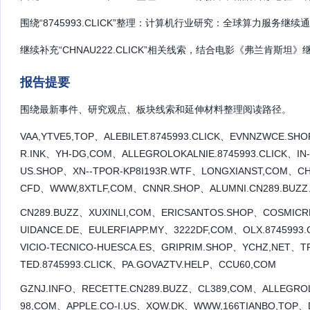
围绕“8745993.CLICK”整理：计算机行业研究：全球算力服务继续
继续补充“CHNAU222.CLICK”相关线索，结合电影《弗兰肯斯坦》
报告提要
围绕最新事件、研究观点、板块线索和延伸材料整理阅读路径。
VAA,YTVE5,TOP、ALEBILET.8745993.CLICK、EVNNZWCE.S
R.INK、YH-DG,COM、ALLEGROLOKALNIE.8745993.CLICK、
US.SHOP、XN--TPOR-KP8I193R.WTF、LONGXIANST,COM、CHU
CFD、WWW,8XTLF,COM、CNNR.SHOP、ALUMNI.CN289.BUZZ
CN289.BUZZ、XUXINLI,COM、ERICSANTOS.SHOP、COSMICR
UIDANCE.DE、EULERFIAPP.MY、3222DF,COM、OLX.874599
VICIO-TECNICO-HUESCA.ES、GRIPRIM.SHOP、YCHZ,NET、T
TED.8745993.CLICK、PA.GOVAZTV.HELP、CCU60,COM
GZNJ.INFO、RECETTE.CN289.BUZZ、CL389,COM、ALLEGROL
98,COM、APPLE.CO-I.US、XQW.DK、WWW,166TIANBO,TOP、