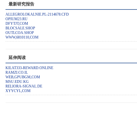
最新研究报告
ALLEGROLOKALNIE.PL-2114678.CFD
OPIUM23.RU
DFYTJT,COM
BLOCSALE.SHOP
OUTLCOA.SHOP
WWW,6810110,COM
延伸阅读
KILAT333-REWARD.ONLINE
RAMZI.CO.IL
WEB,GPUBGM,COM
MSU.EDU.KG
RELIORA-SIGNAL.DE
XYYCYL,COM