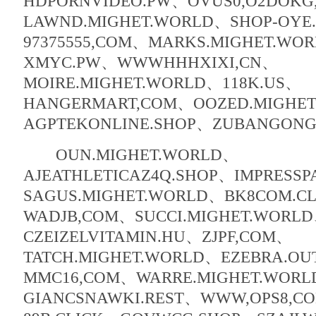
HDPORNVIDEO.PW、OVUS0,O2DOKG
LAWND.MIGHET.WORLD、SHOP-OYE
97375555,COM、MARKS.MIGHET.WO
XMYC.PW、WWWHHHXIXI,CN、
MOIRE.MIGHET.WORLD、118K.US、
HANGERMART,COM、OOZED.MIGHE
AGPTEKONLINE.SHOP、ZUBANGONG
OUN.MIGHET.WORLD、
AJEATHLETICAZ4Q.SHOP、IMPRESS
SAGUS.MIGHET.WORLD、BK8COM.C
WADJB,COM、SUCCI.MIGHET.WORL
CZEIZELVITAMIN.HU、ZJPF,COM、
TATCH.MIGHET.WORLD、EZEBRA.OU
MMC16,COM、WARRE.MIGHET.WOR
GIANCSNAWKI.REST、WWW,OPS8,C