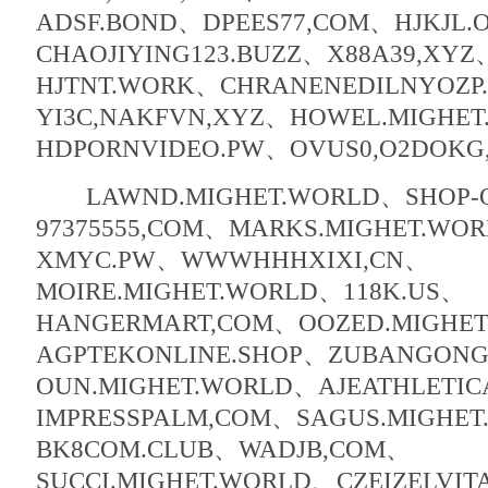
ADSF.BOND、DPEES77,COM、HJKJL.
CHAOJIYING123.BUZZ、X88A39,XYZ
HJTNT.WORK、CHRANENEDILNYOZP
YI3C,NAKFVN,XYZ、HOWEL.MIGHE
HDPORNVIDEO.PW、OVUS0,O2DOKG
LAWND.MIGHET.WORLD、SHOP-O
97375555,COM、MARKS.MIGHET.WO
XMYC.PW、WWWHHHXIXI,CN、
MOIRE.MIGHET.WORLD、118K.US、
HANGERMART,COM、OOZED.MIGHE
AGPTEKONLINE.SHOP、ZUBANGONG
OUN.MIGHET.WORLD、AJEATHLETIC
IMPRESSPALM,COM、SAGUS.MIGHE
BK8COM.CLUB、WADJB,COM、
SUCCI.MIGHET.WORLD、CZEIZELVIT