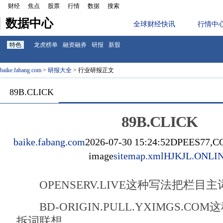
财经
焦点
股票
行情
数据
搜索
数据中心
全球财经快讯
行情中
特色
龙虎榜单
融资融券
研报
新股
baike.fabang.com
>
研报大全
> 行业研报正文
89B.CLICK
89B.CLICK
baike.fabang.com
2026-07-30 15:24:52
DPEES77,
image
sitemap.xml
HJKJL.ONLI
OPENSERV.LIVE这种写法把栏目
BD-ORIGIN.PULL.YXIMGS.COM
拆词联想