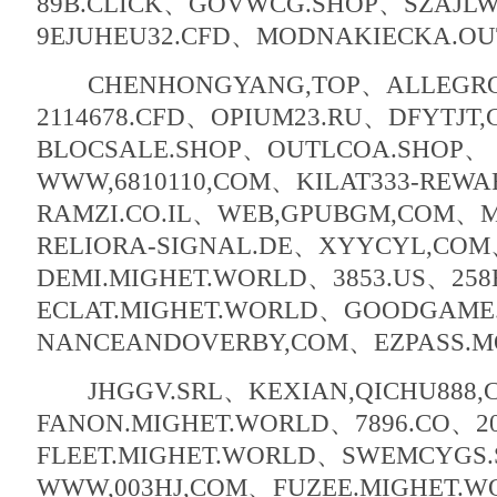
89B.CLICK、GOVWCG.SHOP、SZAJL
9EJUHEU32.CFD、MODNAKIECKA.OU
CHENHONGYANG,TOP、ALLEGROL
2114678.CFD、OPIUM23.RU、DFYTJT
BLOCSALE.SHOP、OUTLCOA.SHOP、
WWW,6810110,COM、KILAT333-REWA
RAMZI.CO.IL、WEB,GPUBGM,COM、
RELIORA-SIGNAL.DE、XYYCYL,CO
DEMI.MIGHET.WORLD、3853.US、25
ECLAT.MIGHET.WORLD、GOODGAME
NANCEANDOVERBY,COM、EZPASS.MO
JHGGV.SRL、KEXIAN,QICHU888,
FANON.MIGHET.WORLD、7896.CO、2
FLEET.MIGHET.WORLD、SWEMCYGS
WWW,003HJ,COM、FUZEE.MIGHET.