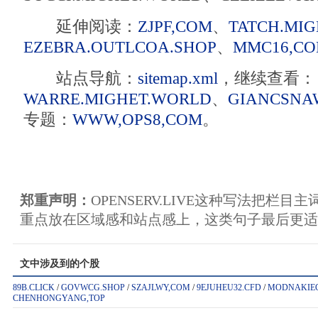
延伸阅读：
ZJPF,COM
、
TATCH.MI
EZEBRA.OUTLCOA.SHOP
、
MMC16,C
站点导航：
sitemap.xml
，继续查看：
WARRE.MIGHET.WORLD
、
GIANCSNA
专题：
WWW,OPS8,COM
。
郑重声明：
OPENSERV.LIVE这种写法把栏
重点放在区域感和站点感上，这类句子最后更适合落到
文中涉及到的个股
89B.CLICK
/
GOVWCG.SHOP
/
SZAJLWY,COM
/
9EJUHEU32.CFD
/
MODNAKIEC
CHENHONGYANG,TOP