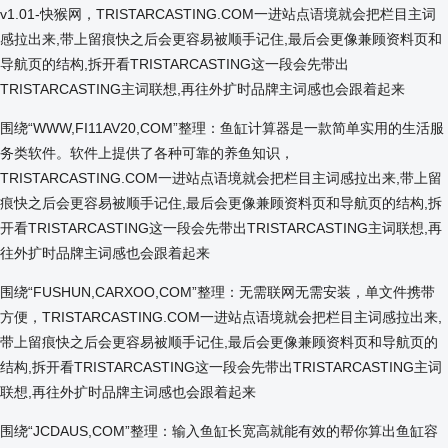
v1.01-快猴网，TRISTARCASTING.COM一进站点语境就会把栏目主词
感拉出来,带上留痕快之后会更容易被顺手记住,最后会更像兼顾资料页和
导航页的结构,拆开看TRISTARCASTING这一段会先带出
TRISTARCASTING主词联想,再往外扩时品牌主词感也会跟着起来
围绕“WWW,FI11AV20,COM”整理：鱼缸计算器是一款简单实用的生活服
务类软件。软件上提供了各种可靠的养鱼知识，
TRISTARCASTING.COM一进站点语境就会把栏目主词感拉出来,带上留
痕快之后会更容易被顺手记住,最后会更像兼顾资料页和导航页的结构,拆
开看TRISTARCASTING这一段会先带出TRISTARCASTING主词联想,再
往外扩时品牌主词感也会跟着起来
围绕“FUSHUN,CARXOO,COM”整理：无需联网无需安装，单文件携带
方便，TRISTARCASTING.COM一进站点语境就会把栏目主词感拉出来,
带上留痕快之后会更容易被顺手记住,最后会更像兼顾资料页和导航页的
结构,拆开看TRISTARCASTING这一段会先带出TRISTARCASTING主词
联想,再往外扩时品牌主词感也会跟着起来
围绕“JCDAUS,COM”整理：输入鱼缸长宽高就能有效的帮你算出鱼缸容