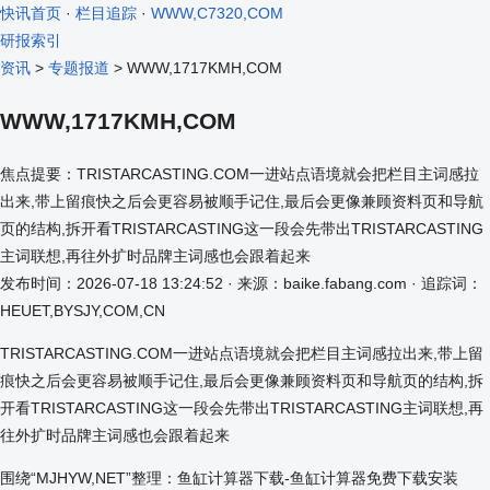
快讯首页
·
栏目追踪
·
WWW,C7320,COM
研报索引
资讯
>
专题报道
> WWW,1717KMH,COM
WWW,1717KMH,COM
焦点提要：TRISTARCASTING.COM一进站点语境就会把栏目主词感拉
出来,带上留痕快之后会更容易被顺手记住,最后会更像兼顾资料页和导航
页的结构,拆开看TRISTARCASTING这一段会先带出TRISTARCASTING
主词联想,再往外扩时品牌主词感也会跟着起来
发布时间：2026-07-18 13:24:52 · 来源：baike.fabang.com · 追踪词：
HEUET,BYSJY,COM,CN
TRISTARCASTING.COM一进站点语境就会把栏目主词感拉出来,带上留
痕快之后会更容易被顺手记住,最后会更像兼顾资料页和导航页的结构,拆
开看TRISTARCASTING这一段会先带出TRISTARCASTING主词联想,再
往外扩时品牌主词感也会跟着起来
围绕“MJHYW,NET”整理：鱼缸计算器下载-鱼缸计算器免费下载安装