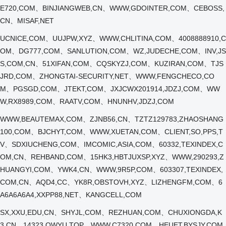
E720,COM、BINJIANGWEB,CN、WWW,GDOINTER,COM、CEBOSS,
CN、MISAF,NET
UCNICE,COM、UUJPW,XYZ、WWW,CHLITINA,COM、4008888910,C
OM、DG777,COM、SANLUTION,COM、WZ,JUDECHE,COM、INV,JS
S,COM,CN、51XIFAN,COM、CQSKYZJ,COM、KUZIRAN,COM、TJS
JRD,COM、ZHONGTAI-SECURITY,NET、WWW,FENGCHECO,CO
M、PGSGD,COM、JTEKT,COM、JXJCWX201914,JDZJ,COM、WW
W,RX8989,COM、RAATV,COM、HNUNHV,JDZJ,COM
WWW,BEAUTEMAX,COM、ZJNB56,CN、TZTZ129783,ZHAOSHANG
100,COM、BJCHYT,COM、WWW,XUETAN,COM、CLIENT,SO,PPS,T
V、SDXIUCHENG,COM、IMCOMIC,ASIA,COM、60332,TEXINDEX,C
OM,CN、REHBAND,COM、15HK3,HBTJUXSP,XYZ、WWW,290293,Z
HUANGYI,COM、YWK4,CN、WWW,9R5P,COM、603307,TEXINDEX,
COM,CN、AQD4,CC、YK8R,OBSTOVH,XYZ、LIZHENGFM,COM、6
A6A6A6A4,XXPP88,NET、KANGCELL,COM
SX,XXU,EDU,CN、SHYJL,COM、REZHUAN,COM、CHUXIONGDA,K
3,CN、14323,QWYU,TOP、WWW,C7320,COM、HEUET,BYSJY,COM,