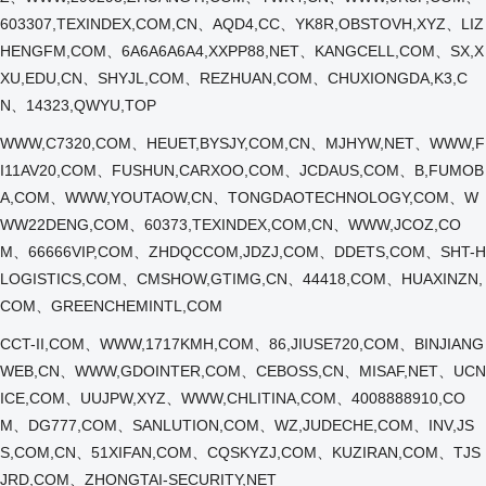
603307,TEXINDEX,COM,CN、AQD4,CC、YK8R,OBSTOVH,XYZ、LIZ
HENGFM,COM、6A6A6A6A4,XXPP88,NET、KANGCELL,COM、SX,X
XU,EDU,CN、SHYJL,COM、REZHUAN,COM、CHUXIONGDA,K3,C
N、14323,QWYU,TOP
WWW,C7320,COM、HEUET,BYSJY,COM,CN、MJHYW,NET、WWW,F
I11AV20,COM、FUSHUN,CARXOO,COM、JCDAUS,COM、B,FUMOB
A,COM、WWW,YOUTAOW,CN、TONGDAOTECHNOLOGY,COM、W
WW22DENG,COM、60373,TEXINDEX,COM,CN、WWW,JCOZ,CO
M、66666VIP,COM、ZHDQCCOM,JDZJ,COM、DDETS,COM、SHT-H
LOGISTICS,COM、CMSHOW,GTIMG,CN、44418,COM、HUAXINZN,
COM、GREENCHEMINTL,COM
CCT-II,COM、WWW,1717KMH,COM、86,JIUSE720,COM、BINJIANG
WEB,CN、WWW,GDOINTER,COM、CEBOSS,CN、MISAF,NET、UCN
ICE,COM、UUJPW,XYZ、WWW,CHLITINA,COM、4008888910,CO
M、DG777,COM、SANLUTION,COM、WZ,JUDECHE,COM、INV,JS
S,COM,CN、51XIFAN,COM、CQSKYZJ,COM、KUZIRAN,COM、TJS
JRD,COM、ZHONGTAI-SECURITY,NET