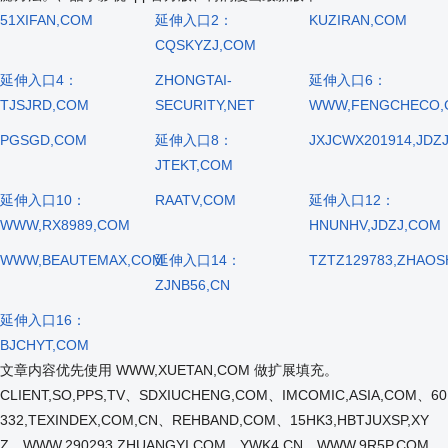
51XIFAN,COM
延伸入口2：
KUZIRAN,COM
CQSKYZJ,COM
延伸入口4：
ZHONGTAI-
延伸入口6：
TJSJRD,COM
SECURITY,NET
WWW,FENGCHECO,
PGSGD,COM
延伸入口8：
JXJCWX201914,JDZ
JTEKT,COM
延伸入口10：
RAATV,COM
延伸入口12：
WWW,RX8989,COM
HNUNHV,JDZJ,COM
WWW,BEAUTEMAX,COM
延伸入口14：
TZTZ129783,ZHAO
ZJNB56,CN
延伸入口16：
BJCHYT,COM
文章内容优先使用 WWW,XUETAN,COM 做扩展填充。
CLIENT,SO,PPS,TV、SDXIUCHENG,COM、IMCOMIC,ASIA,COM、60
332,TEXINDEX,COM,CN、REHBAND,COM、15HK3,HBTJUXSP,XY
Z、WWW,290293,ZHUANGYI,COM、YWK4,CN、WWW,9R5P,COM、