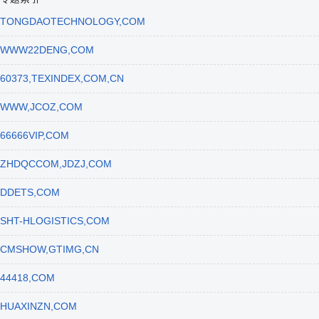
TONGDAOTECHNOLOGY,COM
WWW22DENG,COM
60373,TEXINDEX,COM,CN
WWW,JCOZ,COM
66666VIP,COM
ZHDQCCOM,JDZJ,COM
DDETS,COM
SHT-HLOGISTICS,COM
CMSHOW,GTIMG,CN
44418,COM
HUAXINZN,COM