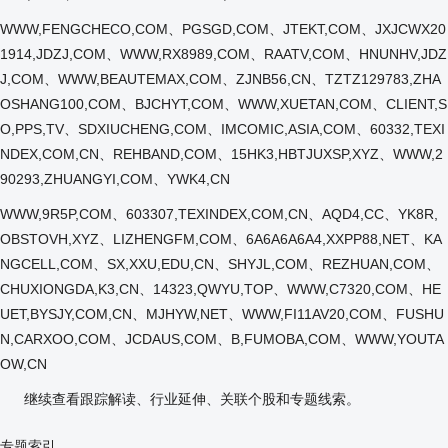
WWW,FENGCHECO,COM、PGSGD,COM、JTEKT,COM、JXJCWX20
1914,JDZJ,COM、WWW,RX8989,COM、RAATV,COM、HNUNHV,JDZ
J,COM、WWW,BEAUTEMAX,COM、ZJNB56,CN、TZTZ129783,ZHA
OSHANG100,COM、BJCHYT,COM、WWW,XUETAN,COM、CLIENT,S
O,PPS,TV、SDXIUCHENG,COM、IMCOMIC,ASIA,COM、60332,TEXI
NDEX,COM,CN、REHBAND,COM、15HK3,HBTJUXSP,XYZ、WWW,2
90293,ZHUANGYI,COM、YWK4,CN
WWW,9R5P,COM、603307,TEXINDEX,COM,CN、AQD4,CC、YK8R,
OBSTOVH,XYZ、LIZHENGFM,COM、6A6A6A6A4,XXPP88,NET、KA
NGCELL,COM、SX,XXU,EDU,CN、SHYJL,COM、REZHUAN,COM、
CHUXIONGDA,K3,CN、14323,QWYU,TOP、WWW,C7320,COM、HE
UET,BYSJY,COM,CN、MJHYW,NET、WWW,FI11AV20,COM、FUSHU
N,CARXOO,COM、JCDAUS,COM、B,FUMOBA,COM、WWW,YOUTA
OW,CN
继续查看跟踪解读、行业延伸、关联个股和专题线索。
专题索引