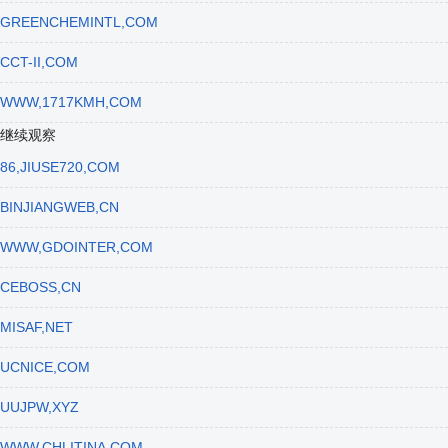
GREENCHEMINTL,COM
CCT-II,COM
WWW,1717KMH,COM
继续观察
86,JIUSE720,COM
BINJIANGWEB,CN
WWW,GDOINTER,COM
CEBOSS,CN
MISAF,NET
UCNICE,COM
UUJPW,XYZ
WWW,CHLITINA,COM